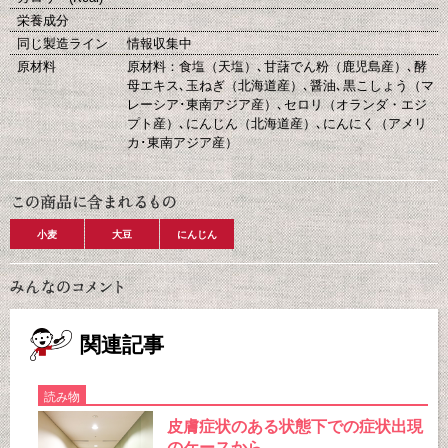
栄養成分
同じ製造ライン
情報収集中
原材料
原材料：食塩（天塩）､甘藷でん粉（鹿児島産）､酵
母エキス､玉ねぎ（北海道産）､醤油､黒こしょう（マ
レーシア･東南アジア産）､セロリ（オランダ・エジ
プト産）､にんじん（北海道産）､にんにく（アメリ
カ･東南アジア産）
小麦
大豆
にんじん
関連記事
読み物
皮膚症状のある状態下での症状出現
のケースから