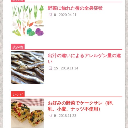
野菜に触れた後の全身症状
8
2020.04.21
読み物
出汁の違いによるアレルゲン量の違
い
15
2019.11.14
レシピ
お好みの野菜でケークサレ（卵、
乳、小麦、ナッツ不使用）
9
2018.11.23