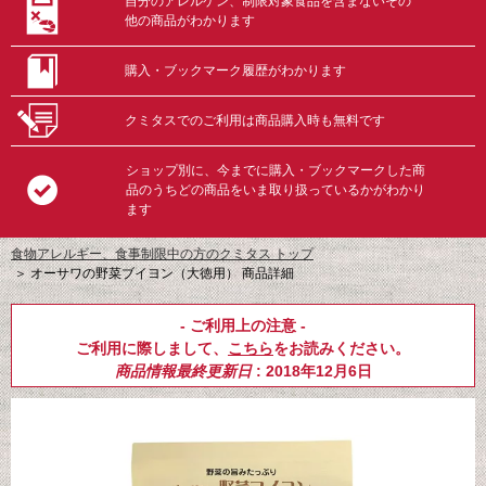
自分のアレルゲン、制限対象食品を含まないその
他の商品がわかります
購入・ブックマーク履歴がわかります
クミタスでのご利用は商品購入時も無料です
ショップ別に、今までに購入・ブックマークした商
品のうちどの商品をいま取り扱っているかがわかり
ます
食物アレルギー、食事制限中の方のクミタス トップ
＞
オーサワの野菜ブイヨン（大徳用） 商品詳細
- ご利用上の注意 -
ご利用に際しまして、
こちら
をお読みください。
商品情報最終更新日
: 2018年12月6日