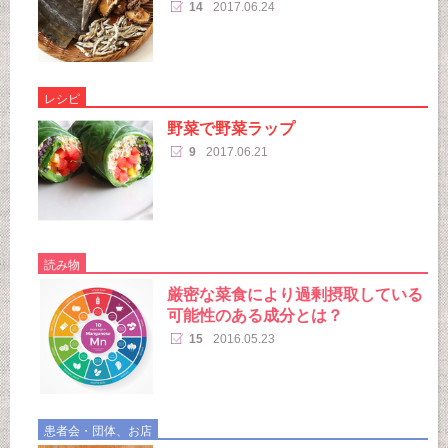
14
2017.06.24
レシピ
野菜で野菜ラップ
9
2017.06.21
読み物
厳密な菜食により過剰摂取している
可能性のある成分とは？
15
2016.05.23
患者会・団体、お店