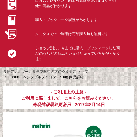
自分のアレルゲン、制限対象食品を含まないその
他の商品がわかります
購入・ブックマーク履歴がわかります
クミタスでのご利用は商品購入時も無料です
ショップ別に、今までに購入・ブックマークした商
品のうちどの商品をいま取り扱っているかがわかり
ます
食物アレルギー、食事制限中の方のクミタス トップ
＞
nahrin ベジタブルブイヨン 500g 商品詳細
- ご利用上の注意 -
ご利用に際しまして、
こちら
をお読みください。
商品情報最終更新日
: 2017年8月14日