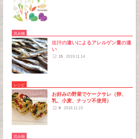
読み物
出汁の違いによるアレルゲン量の違
い
15
2019.11.14
レシピ
お好みの野菜でケークサレ（卵、
乳、小麦、ナッツ不使用）
9
2018.11.23
読み物