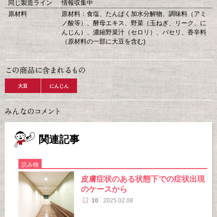
同じ製造ライン
情報収集中
原材料
原材料：食塩、たんぱく加水分解物、調味料（アミ
ノ酸等）、酵母エキス、野菜（玉ねぎ、リーク、に
んじん）、濃縮野菜汁（セロリ）、パセリ、香辛料
（原材料の一部に大豆を含む)
大豆
にんじん
関連記事
読み物
皮膚症状のある状態下での症状出現
のケースから
10
2025.02.08