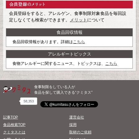
会員登録をすると、アレルゲン、食事制限対象食品を毎回設
定しなくても検索ができます。
メリット
について
食品回収情報
食品回収情報があります。詳細は
こちら
アレルギートピックス
食物アレルギーに関するニュース、トピックスは、
こちら
食事制限をしている人が
食品を探して購入できる“クミタス”
58,353
記事TOP
運営会社
食品検索TOP
採用
クミタスとは
取材のご依頼