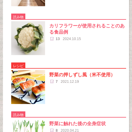
読み物
カリフラワーが使用されることのあ
る食品例
13
2024.10.15
レシピ
野菜の押しずし風（米不使用）
7
2021.12.19
読み物
野菜に触れた後の全身症状
8
2020.04.21