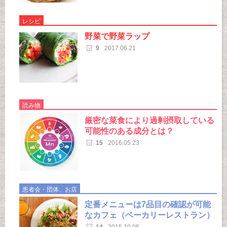
レシピ
野菜で野菜ラップ
9
2017.06.21
読み物
厳密な菜食により過剰摂取している
可能性のある成分とは？
15
2016.05.23
患者会・団体、お店
定番メニューは7品目の確認が可能
なカフェ（ベーカリーレストラン）
14
2015.10.06