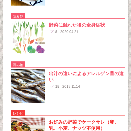
読み物
野菜に触れた後の全身症状
8
2020.04.21
読み物
出汁の違いによるアレルゲン量の違
い
15
2019.11.14
レシピ
お好みの野菜でケークサレ（卵、
乳、小麦、ナッツ不使用）