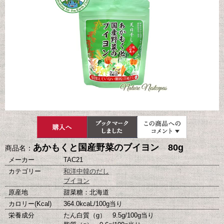
あかもくと国産野菜のブイヨン 80g
商品名：
メーカー
TAC21
カテゴリー
和洋中韓のだし
ブイヨン
原産地
甜菜糖：北海道
カロリー(Kcal)
364.0kcaL/100g当り
栄養成分
たん白質（g） 9.5g/100g当り