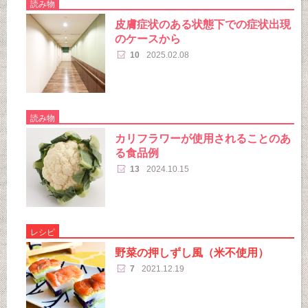
読み物
皮膚症状のある状態下での症状出現
のケースから
10
2025.02.08
読み物
カリフラワーが使用されることのあ
る食品例
13
2024.10.15
レシピ
野菜の押しずし風（米不使用）
7
2021.12.19