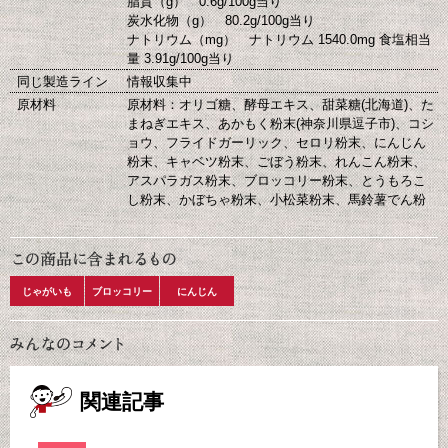
脂質（g） 0.6g/100g当り
炭水化物（g） 80.2g/100g当り
ナトリウム（mg） ナトリウム 1540.0mg 食塩相当
量 3.91g/100g当り
同じ製造ライン
情報収集中
原材料
原材料：オリゴ糖、酵母エキス、甜菜糖(北海道)、た
まねぎエキス、あかもく粉末(神奈川県逗子市)、コシ
ョウ、フライドガーリック、セロリ粉末、にんじん
粉末、キャベツ粉末、ごぼう粉末、れんこん粉末、
アスパラガス粉末、ブロッコリー粉末、とうもろこ
し粉末、かぼちゃ粉末、小松菜粉末、馬鈴薯でん粉
じゃがいも
ブロッコリー
にんじん
関連記事