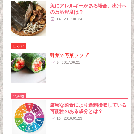
魚にアレルギーがある場合、出汁へ
の反応程度は？
14
2017.06.24
レシピ
野菜で野菜ラップ
9
2017.06.21
読み物
厳密な菜食により過剰摂取している
可能性のある成分とは？
15
2016.05.23