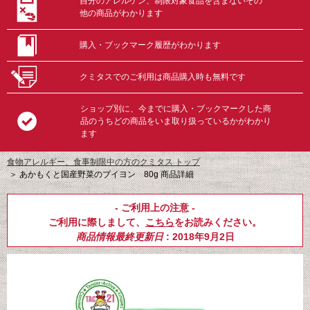
自分のアレルゲン、制限対象食品を含まないその
他の商品がわかります
購入・ブックマーク履歴がわかります
クミタスでのご利用は商品購入時も無料です
ショップ別に、今までに購入・ブックマークした商
品のうちどの商品をいま取り扱っているかがわかり
ます
食物アレルギー、食事制限中の方のクミタス トップ
＞
あかもくと国産野菜のブイヨン 80g 商品詳細
- ご利用上の注意 -
ご利用に際しまして、
こちら
をお読みください。
商品情報最終更新日
: 2018年9月2日