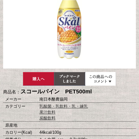
スコールパイン PET500ml
商品名：
メーカー
南日本酪農協同
カテゴリー
乳酸菌・乳飲料・乳・練乳
果汁飲料
炭酸飲料
原産地
カロリー(Kcal)
44kcal/100g