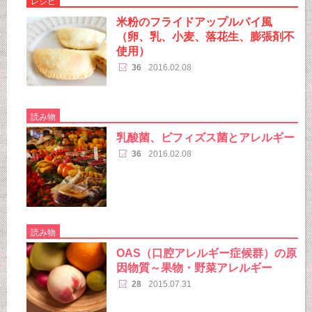
レシピ
米粉のフライドアップルパイ風
（卵、乳、小麦、落花生、膨張剤不
使用）
36
2016.02.08
読み物
乳酸菌、ビフィズス菌とアレルギー
36
2016.02.08
読み物
OAS（口腔アレルギー症候群）の原
因物質～果物・野菜アレルギー
28
2015.07.31