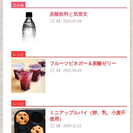
読み物
炭酸飲料と気管支
13
2023.01.04
レシピ
フルーツビネガー＆炭酸ゼリー
13
2021.04.25
レシピ
ミニアップルパイ（卵、乳、小麦不
使用）
10
2020.11.22