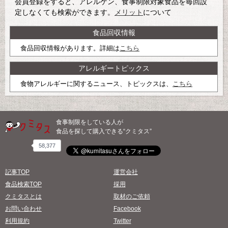
会員登録をすると、アレルゲン、食事制限対象食品を毎回設
定しなくても検索ができます。
メリット
について
食品回収情報
食品回収情報があります。詳細は
こちら
アレルギートピックス
食物アレルギーに関するニュース、トピックスは、
こちら
食事制限をしている人が
食品を探して購入できる“クミタス”
58,377
記事TOP
運営会社
食品検索TOP
採用
クミタスとは
取材のご依頼
お問い合わせ
Facebook
利用規約
Twitter