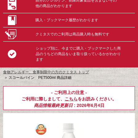
自分のアレルゲン、制限対象食品を含まないその
他の商品がわかります
購入・ブックマーク履歴がわかります
クミタスでのご利用は商品購入時も無料です
ショップ別に、今までに購入・ブックマークした商
品のうちどの商品をいま取り扱っているかがわかり
ます
食物アレルギー、食事制限中の方のクミタス トップ
＞
スコールパイン PET500ml 商品詳細
- ご利用上の注意 -
ご利用に際しまして、
こちら
をお読みください。
商品情報最終更新日
: 2026年6月4日