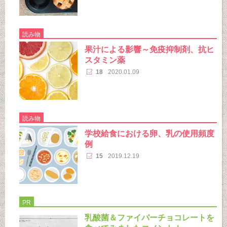
読み物
果汁による影響～免疫抑制剤、抗ヒ
スタミン薬
18
2020.01.09
読み物
学校給食における卵、乳の使用頻度
例
15
2019.12.19
PR
乳酸菌＆ファイバーチョコレートを