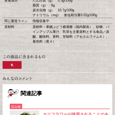
栄養成分
たん白質（g） 0.3g/100g
脂質（g） 0g
炭水化物（g） 10.7g/100g
ナトリウム（mg） 食塩相当量0.02g/100g
同じ製造ライン
情報収集中
原材料
原材料：果糖ぶどう糖液糖（国内製造）、砂糖、パ
インアップル果汁、乳等を主要原料とする食品／炭
酸、酸味料、香料、甘味料（アセスルファムＫ）、
着色料（黄４）
乳
関連記事
読み物
カリフラワーが使用されることのあ