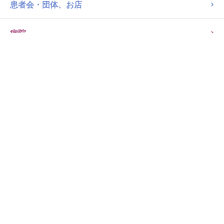
商品ピックアップ
アレルギーSTORY
レシピ
患者会・団体、お店
病院
チョコレート・チョコ菓子
チョコ
チロルチョコ ミルクヌガー パック 27個
3354