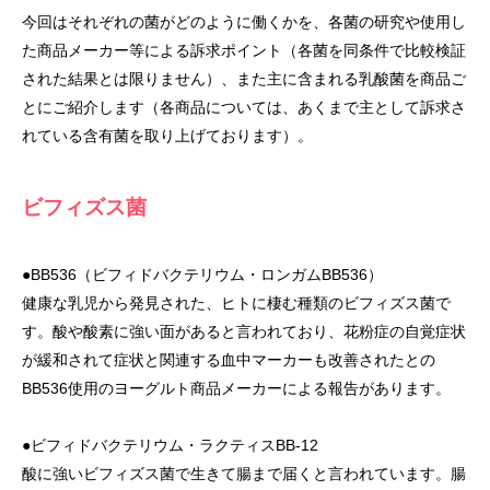
今回はそれぞれの菌がどのように働くかを、各菌の研究や使用し
た商品メーカー等による訴求ポイント（各菌を同条件で比較検証
された結果とは限りません）、また主に含まれる乳酸菌を商品ご
とにご紹介します（各商品については、あくまで主として訴求さ
れている含有菌を取り上げております）。
ビフィズス菌
●BB536（ビフィドバクテリウム・ロンガムBB536）
健康な乳児から発見された、ヒトに棲む種類のビフィズス菌で
す。酸や酸素に強い面があると言われており、花粉症の自覚症状
が緩和されて症状と関連する血中マーカーも改善されたとの
BB536使用のヨーグルト商品メーカーによる報告があります。
●ビフィドバクテリウム・ラクティスBB-12
酸に強いビフィズス菌で生きて腸まで届くと言われています。腸