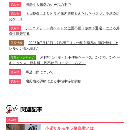
潰瘍性大腸炎のケースの中で
読み物
ネコ咬傷によりヒラメ筋内膿瘍をきたしたパスツレラ感染症
読み物
のケース
ジュニアシート肩ベルトの位置不備（腋窩下通過）による外
読み物
傷性腸管穿孔
2026年7月18日～7月25日までの海外製品の回収情報（ア
回収情報
レルゲン表示漏れ）
原材料に小麦・乳不使用ケーキスポンジやパンケー
商品ピックアップ
キミックス、原材料に乳不使用ヨーグルトなど！
手足口病について
読み物
扇風機の羽根による中指中節部裂創
読み物
関連記事
読み物
小児サルモネラ菌血症とは