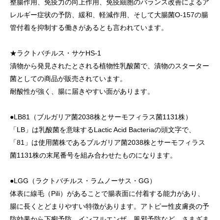
整腸作用、免疫力の向上作用、免疫細胞のバランス改善によるア
レルギー症状の予防、緩和、軽減作用、そして大腸菌O-157の腸
管付着を抑制する働きがあるとも言われています。
★ラクトバチルス・サケHS-1
漬物から発見されたとされる植物性乳酸菌で、漬物のスターター
菌としての商品が販売されています。
耐酸性が強く、腸に届きやすい面があります。
●LB81（ブルガリア菌2038株とサーモフィラス菌1131株）
「LB」は乳酸菌を意味するLactic Acid Bacteriaの頭文字で、
「81」は使用菌株であるブルガリア菌2038株とサーモフィラス
菌1131株の末尾番号を組み合わせたものになります。
●LGG（ラクトバチルス・ラムノーサス・GG）
体表に線毛（Pili）があることで腸表面に付着する能力があり、
腸に長くとどまりやすい特徴があります。アトピー性皮膚炎の予
防効果から下痢予防、インフルエンザ、風邪予防など、さまざま