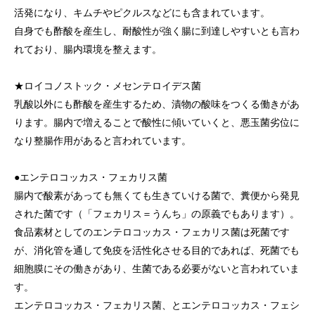
活発になり、キムチやピクルスなどにも含まれています。
自身でも酢酸を産生し、耐酸性が強く腸に到達しやすいとも言わ
れており、腸内環境を整えます。
★ロイコノストック・メセンテロイデス菌
乳酸以外にも酢酸を産生するため、漬物の酸味をつくる働きがあ
ります。腸内で増えることで酸性に傾いていくと、悪玉菌劣位に
なり整腸作用があると言われています。
●エンテロコッカス・フェカリス菌
腸内で酸素があっても無くても生きていける菌で、糞便から発見
された菌です（「フェカリス＝うんち」の原義でもあります）。
食品素材としてのエンテロコッカス・フェカリス菌は死菌です
が、消化管を通して免疫を活性化させる目的であれば、死菌でも
細胞膜にその働きがあり、生菌である必要がないと言われていま
す。
エンテロコッカス・フェカリス菌、とエンテロコッカス・フェシ