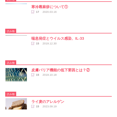
寒冷蕁麻疹について①
17
2020.03.16
読み物
喘息発症とウイルス感染、IL-33
15
2019.12.30
読み物
皮膚バリア機能の低下要因とは？②
15
2019.10.18
読み物
ライ麦のアレルゲン
15
2023.09.19