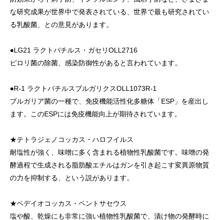
な研究成果が世界中で発表されている、世界で最も研究されてい
る乳酸菌、との意見があります。
●LG21 ラクトバチルス・ガセリOLL2716
ピロリ菌の除菌、感染防御性があると言われています。
●R-1 ラクトバチルスブルガリクスOLL1073R-1
ブルガリア菌の一種で、免疫機能活性化多糖体「ESP」を産出し
ます。このESPには免疫機能向上が期待されています。
★テトラジェノコッカス・ハロフイルス
耐塩性が強く、味噌に多く含まれる植物性乳酸菌です。味噌の発
酵過程で生成される脂肪酸エチルはガンを引き起こす変異原物質
の力を抑制する、という説があります。
★ペデイオコッカス・ペントサセウス
塩や酸、乾燥にも非常に強い植物性乳酸菌で、漬け物の発酵時に