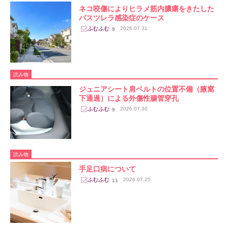
ネコ咬傷によりヒラメ筋内膿瘍をきたした
パスツレラ感染症のケース
2026.07.31
9
読み物
ジュニアシート肩ベルトの位置不備（腋窩
下通過）による外傷性腸管穿孔
2026.07.30
9
読み物
手足口病について
2026.07.25
11