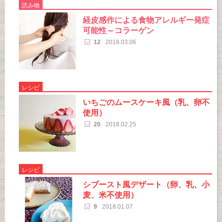
読み物
経皮感作による食物アレルギー発症
可能性～コラーゲン
12
2018.03.06
レシピ
いちごのムースケーキ風（乳、卵不
使用）
20
2018.02.25
レシピ
シブースト風デザート（卵、乳、小
麦、米不使用）
9
2018.01.07