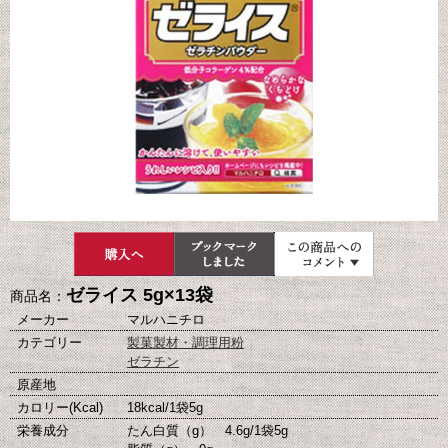
ゼライス 5g×13袋
商品名：
メーカー
マルハニチロ
カテゴリー
製菓製材・調理用粉
ゼラチン
原産地
カロリー(Kcal)
18kcal/1袋5g
栄養成分
たん白質（g） 4.6g/1袋5g