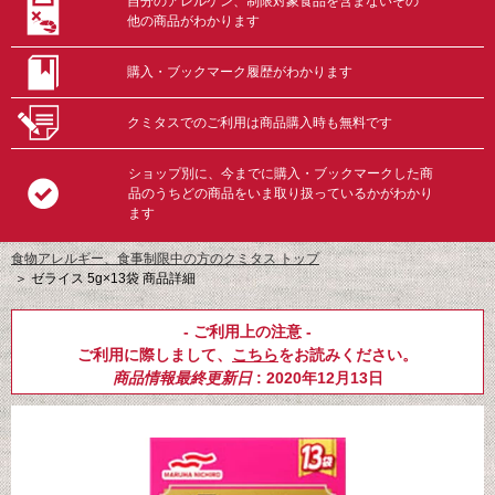
自分のアレルゲン、制限対象食品を含まないその
他の商品がわかります
購入・ブックマーク履歴がわかります
クミタスでのご利用は商品購入時も無料です
ショップ別に、今までに購入・ブックマークした商
品のうちどの商品をいま取り扱っているかがわかり
ます
食物アレルギー、食事制限中の方のクミタス トップ
＞
ゼライス 5g×13袋 商品詳細
- ご利用上の注意 -
ご利用に際しまして、
こちら
をお読みください。
商品情報最終更新日
: 2020年12月13日