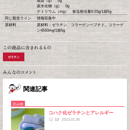
脂質（g） 0g
炭水化物（g） 0g
ナトリウム（mg） 食塩相当量0.03g/1袋5g
同じ製造ライン
情報収集中
原材料
原材料：ゼラチン、コラーゲンペプチド。コラーゲ
ン4550mg/1袋5g
ゼラチン
関連記事
読み物
コハク化ゼラチンとアレルギー
13
2023.01.30