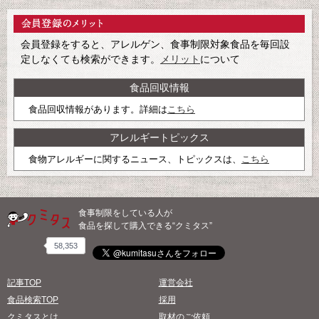
会員登録をすると、アレルゲン、食事制限対象食品を毎回設
定しなくても検索ができます。
メリット
について
食品回収情報
食品回収情報があります。詳細は
こちら
アレルギートピックス
食物アレルギーに関するニュース、トピックスは、
こちら
食事制限をしている人が
食品を探して購入できる“クミタス”
58,353
記事TOP
運営会社
食品検索TOP
採用
クミタスとは
取材のご依頼