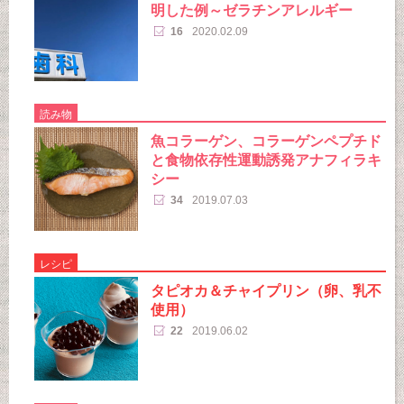
明した例～ゼラチンアレルギー
16
2020.02.09
読み物
魚コラーゲン、コラーゲンペプチド
と食物依存性運動誘発アナフィラキ
シー
34
2019.07.03
レシピ
タピオカ＆チャイプリン（卵、乳不
使用）
22
2019.06.02