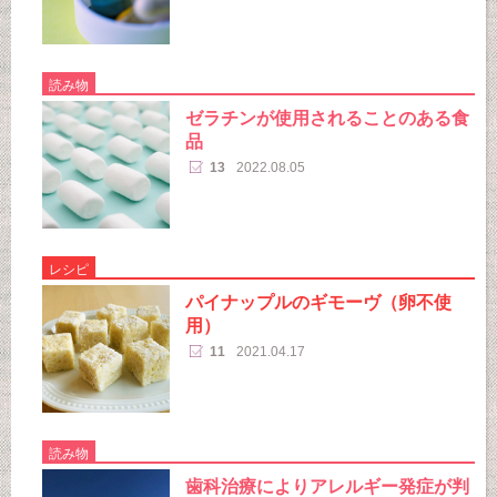
読み物
ゼラチンが使用されることのある食
品
13
2022.08.05
レシピ
パイナップルのギモーヴ（卵不使
用）
11
2021.04.17
読み物
歯科治療によりアレルギー発症が判