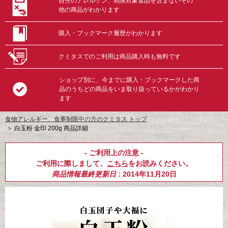
自分のアレルゲン、制限対象食品を含まないその
他の商品がわかります
購入・ブックマーク履歴がわかります
クミタスでのご利用は商品購入時も無料です
ショップ別に、今までに購入・ブックマークした商
品のうちどの商品をいま取り扱っているかがわかり
ます
食物アレルギー、食事制限中の方のクミタス トップ
＞
白玉粉 金印 200g 商品詳細
- ご利用上の注意 -
ご利用に際しまして、
こちら
をお読みください。
商品情報最終更新日
: 2014年11月20日