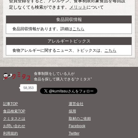
会員登録をすると、アレルゲン、食事制限対象食品を毎回設
定しなくても検索ができます。
メリット
について
食品回収情報
食品回収情報があります。詳細は
こちら
アレルギートピックス
食物アレルギーに関するニュース、トピックスは、
こちら
食事制限をしている人が
食品を探して購入できる“クミタス”
58,353
記事TOP
運営会社
食品検索TOP
採用
クミタスとは
取材のご依頼
お問い合わせ
Facebook
利用規約
Twitter