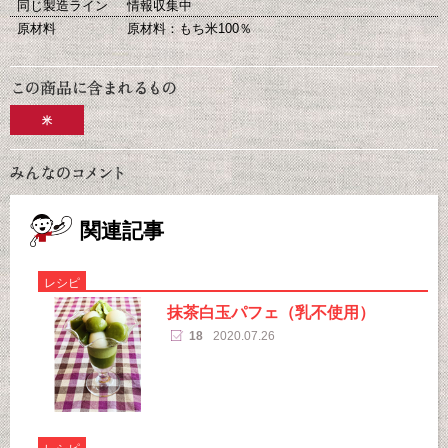
同じ製造ライン
情報収集中
原材料
原材料：もち米100％
米
関連記事
レシピ
抹茶白玉パフェ（乳不使用）
18
2020.07.26