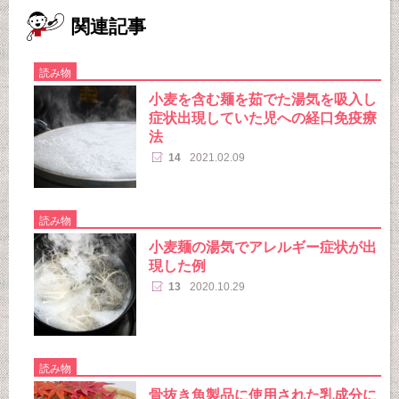
関連記事
読み物
小麦を含む麺を茹でた湯気を吸入し
症状出現していた児への経口免疫療
法
14
2021.02.09
読み物
小麦麺の湯気でアレルギー症状が出
現した例
13
2020.10.29
読み物
骨抜き魚製品に使用された乳成分に