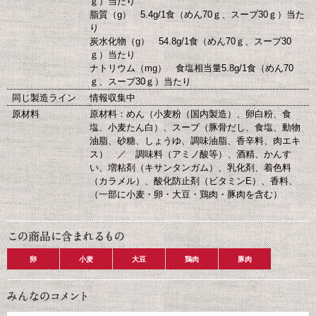
ｇ）当たり
脂質（g） 5.4g/1食（めん70ｇ、スープ30ｇ）当た
り
炭水化物（g） 54.8g/1食（めん70ｇ、スープ30
ｇ）当たり
ナトリウム（mg） 食塩相当量5.8g/1食（めん70
ｇ、スープ30ｇ）当たり
同じ製造ライン
情報収集中
原材料
原材料：めん（小麦粉（国内製造）、卵白粉、食
塩、小麦たん白）、スープ（豚骨だし、食塩、動物
油脂、砂糖、しょうゆ、調味油脂、香辛料、肉エキ
ス） ／ 調味料（アミノ酸等）、酒精、かんす
い、増粘剤（キサンタンガム）、乳化剤、着色料
（カラメル）、酸化防止剤（ビタミンE）、香料、
（一部に小麦・卵・大豆・鶏肉・豚肉を含む）
卵
小麦
大豆
鶏肉
豚肉