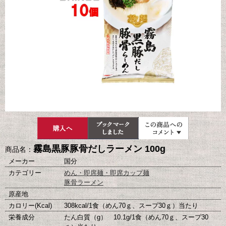
霧島黒豚豚骨だしラーメン 100g
商品名：
メーカー
国分
カテゴリー
めん・即席麺・即席カップ麺
豚骨ラーメン
原産地
カロリー(Kcal)
308kcal/1食（めん70ｇ、スープ30ｇ）当たり
栄養成分
たん白質（g） 10.1g/1食（めん70ｇ、スープ30