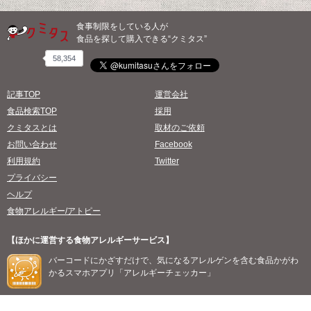
食事制限をしている人が
食品を探して購入できる“クミタス”
58,354
記事TOP
運営会社
食品検索TOP
採用
クミタスとは
取材のご依頼
お問い合わせ
Facebook
利用規約
Twitter
プライバシー
ヘルプ
食物アレルギー/アトピー
【ほかに運営する食物アレルギーサービス】
バーコードにかざすだけで、気になるアレルゲンを含む食品かがわ
かるスマホアプリ「アレルギーチェッカー」
©2026 willmore, all rights reserved.