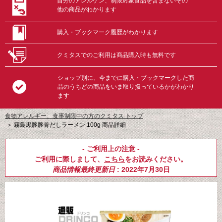
自分のアレルゲン、制限対象食品を含まないその
他の商品がわかります
購入・ブックマーク履歴がわかります
クミタスでのご利用は商品購入時も無料です
ショップ別に、今までに購入・ブックマークした商
品のうちどの商品をいま取り扱っているかがわかり
ます
食物アレルギー、食事制限中の方のクミタス トップ
＞
霧島黒豚豚骨だしラーメン 100g 商品詳細
- ご利用上の注意 -
ご利用に際しまして、
こちら
をお読みください。
商品情報最終更新日
: 2022年7月30日