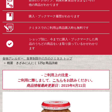
自分のアレルゲン、制限対象食品を含まないその
他の商品がわかります
購入・ブックマーク履歴がわかります
クミタスでのご利用は商品購入時も無料です
ショップ別に、今までに購入・ブックマークした商
品のうちどの商品をいま取り扱っているかがわかり
ます
食物アレルギー、食事制限中の方のクミタス トップ
＞
桃屋 きざみにんにく 125g 商品詳細
- ご利用上の注意 -
ご利用に際しまして、
こちら
をお読みください。
商品情報最終更新日
: 2015年4月11日