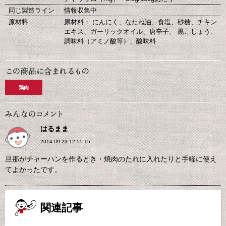
同じ製造ライン
情報収集中
原材料
原材料： にんにく、なたね油、食塩、砂糖、チキン
エキス、ガーリックオイル、唐辛子、 黒こしょう、
調味料（アミノ酸等）、酸味料
鶏肉
はるまま
2014-09-23 12:55:15
旦那がチャーハンを作るとき・焼肉のたれに入れたりと手軽に使え
てよかったです。
関連記事