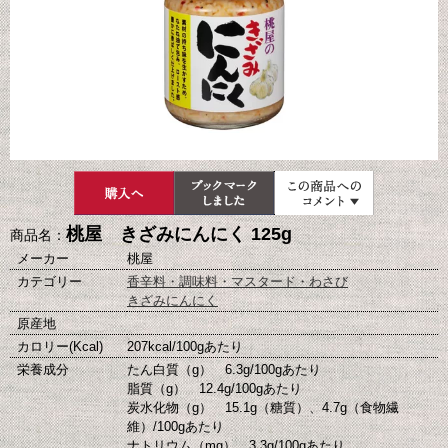
桃屋 きざみにんにく 125g
商品名：
メーカー
桃屋
カテゴリー
香辛料・調味料・マスタード・わさび
きざみにんにく
原産地
カロリー(Kcal)
207kcal/100gあたり
栄養成分
たん白質（g） 6.3g/100gあたり
脂質（g） 12.4g/100gあたり
炭水化物（g） 15.1g（糖質）、4.7g（食物繊
維）/100gあたり
ナトリウム（mg） 3.3g/100gあたり