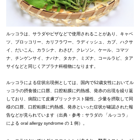
ルッコラは、サラダやピザなどで使用されることがあり、キャベ
ツ、ブロッコリー、カリフラワー、ラディッシュ、カブ、ハクサ
イ、だいこん、カラシナ、わさび、クレソン、ケール、コマツ
ナ、チンゲンサイ、ナバナ、タカナ、ミズナ、コールラビ、タア
サイなどと同じくアブラナ科植物になります。
ルッコラによる症状出現例としては、国内で52歳女性においてル
ッコラの摂食後に口唇、口腔粘膜に灼熱感、発赤の出現を繰り返
しており、病院にて皮膚プリックテスト陽性、少量を摂取して同
様の口唇、口腔粘膜に灼熱感、発赤といった症状が確認された報
告などが見られています（出典・参考：サラダの 「ルッコラ」
による oral allergy syndrome の 1 例）。