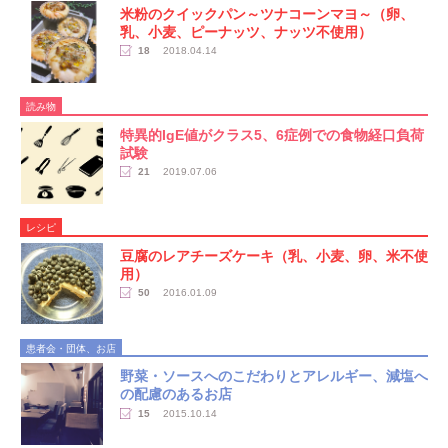
米粉のクイックパン～ツナコーンマヨ～（卵、
乳、小麦、ピーナッツ、ナッツ不使用）
18
2018.04.14
読み物
特異的IgE値がクラス5、6症例での食物経口負荷
試験
21
2019.07.06
レシピ
豆腐のレアチーズケーキ（乳、小麦、卵、米不使
用）
50
2016.01.09
患者会・団体、お店
野菜・ソースへのこだわりとアレルギー、減塩へ
の配慮のあるお店
15
2015.10.14