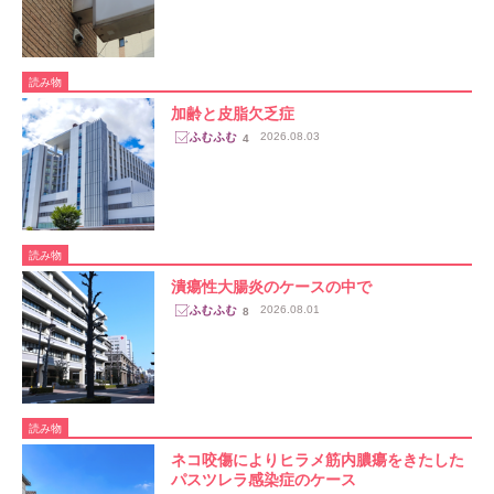
読み物
加齢と皮脂欠乏症
2026.08.03
4
読み物
潰瘍性大腸炎のケースの中で
2026.08.01
8
読み物
ネコ咬傷によりヒラメ筋内膿瘍をきたした
パスツレラ感染症のケース