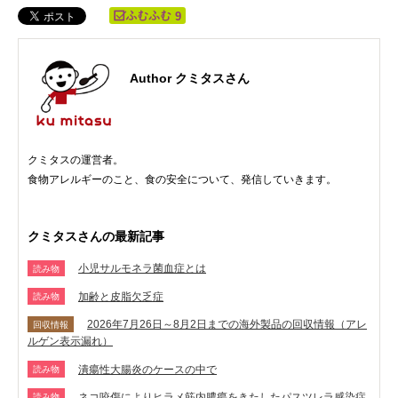
9
Author クミタスさん
クミタスの運営者。
食物アレルギーのこと、食の安全について、発信していきます。
クミタスさんの最新記事
小児サルモネラ菌血症とは
読み物
加齢と皮脂欠乏症
読み物
2026年7月26日～8月2日までの海外製品の回収情報（アレ
回収情報
ルゲン表示漏れ）
潰瘍性大腸炎のケースの中で
読み物
ネコ咬傷によりヒラメ筋内膿瘍をきたしたパスツレラ感染症
読み物