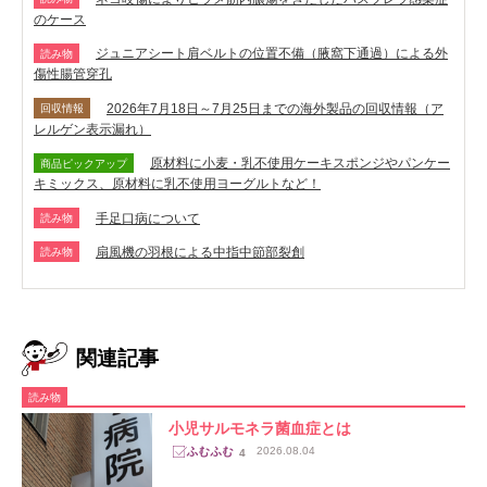
のケース
ジュニアシート肩ベルトの位置不備（腋窩下通過）による外
読み物
傷性腸管穿孔
2026年7月18日～7月25日までの海外製品の回収情報（ア
回収情報
レルゲン表示漏れ）
原材料に小麦・乳不使用ケーキスポンジやパンケー
商品ピックアップ
キミックス、原材料に乳不使用ヨーグルトなど！
手足口病について
読み物
扇風機の羽根による中指中節部裂創
読み物
関連記事
読み物
小児サルモネラ菌血症とは
2026.08.04
4