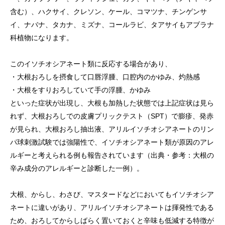
含む）、ハクサイ、クレソン、ケール、コマツナ、チンゲンサ
イ、ナバナ、タカナ、ミズナ、コールラビ、タアサイもアブラナ
科植物になります。
このイソチオシアネート類に反応する場合があり、
・大根おろしを摂食して口唇浮腫、口腔内のかゆみ、灼熱感
・大根をすりおろしていて手の浮腫、かゆみ
といった症状が出現し、大根も加熱した状態では上記症状は見ら
れず、大根おろしでの皮膚プリックテスト（SPT）で膨疹、発赤
が見られ、大根おろし抽出液、アリルイソチオシアネートのリン
パ球刺激試験では強陽性で、イソチオシアネート類が原因のアレ
ルギーと考えられる例も報告されています（出典・参考：大根の
辛み成分のアレルギーと診断した一例）。
大根、からし、わさび、マスタードなどにおいてもイソチオシア
ネートに違いがあり、アリルイソチオシアネートは揮発性である
ため、おろしてからしばらく置いておくと辛味も低減する特徴が