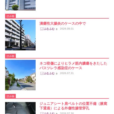
読み物
潰瘍性大腸炎のケースの中で
2026.08.01
8
読み物
ネコ咬傷によりヒラメ筋内膿瘍をきたした
パスツレラ感染症のケース
2026.07.31
9
読み物
ジュニアシート肩ベルトの位置不備（腋窩
下通過）による外傷性腸管穿孔
2026.07.30
9