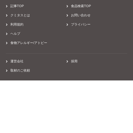
病院
保存食・非常食
クッキー
5年保存
28品目不使用
ハラール認証
尾西食品 尾西のライスクッキー いちご味 箱8枚
263kcal/1箱48ｇあたり
43922
Mayu Ishikawa
プレーンタイプよりも甘さ…