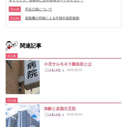
キミックス、原材料に乳不使用ヨーグルトなど！
手足口病について
読み物
扇風機の羽根による中指中節部裂創
読み物
関連記事
読み物
小児サルモネラ菌血症とは
2026.08.04
4
読み物
加齢と皮脂欠乏症
2026.08.03
4