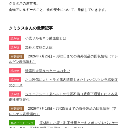
クミタスの運営者。
食物アレルギーのこと、食の安全について、発信していきます。
クミタスさんの最新記事
小児サルモネラ菌血症とは
読み物
加齢と皮脂欠乏症
読み物
2026年7月26日～8月2日までの海外製品の回収情報（アレ
回収情報
ルゲン表示漏れ）
潰瘍性大腸炎のケースの中で
読み物
ネコ咬傷によりヒラメ筋内膿瘍をきたしたパスツレラ感染症
読み物
のケース
ジュニアシート肩ベルトの位置不備（腋窩下通過）による外
読み物
傷性腸管穿孔
2026年7月18日～7月25日までの海外製品の回収情報（ア
回収情報
レルゲン表示漏れ）
原材料に小麦・乳不使用ケーキスポンジやパンケー
商品ピックアップ