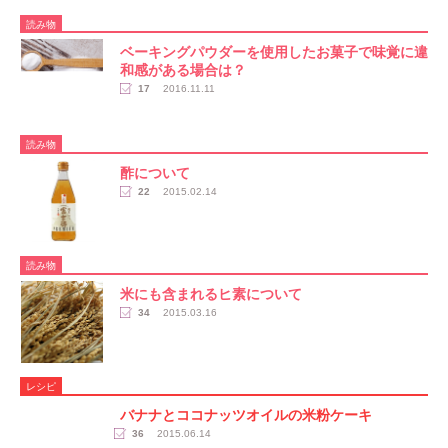
読み物
ベーキングパウダーを使用したお菓子で味覚に違
和感がある場合は？
17
2016.11.11
読み物
酢について
22
2015.02.14
読み物
米にも含まれるヒ素について
34
2015.03.16
レシピ
バナナとココナッツオイルの米粉ケーキ
36
2015.06.14