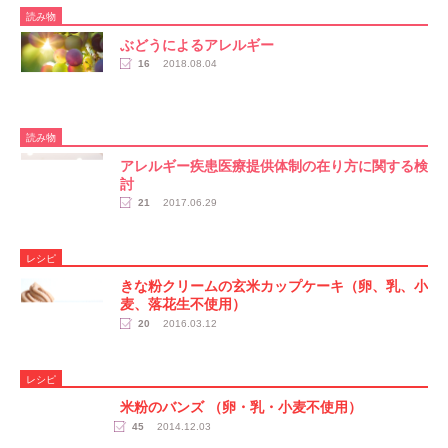
読み物
ぶどうによるアレルギー
16
2018.08.04
読み物
アレルギー疾患医療提供体制の在り方に関する検
討
21
2017.06.29
レシピ
きな粉クリームの玄米カップケーキ（卵、乳、小
麦、落花生不使用）
20
2016.03.12
レシピ