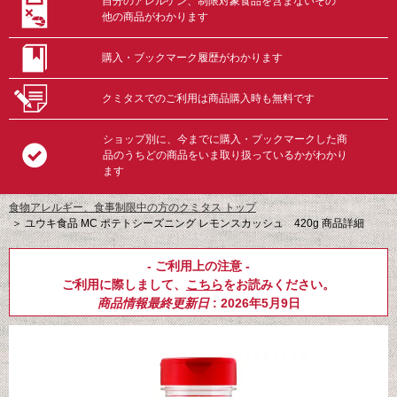
自分のアレルゲン、制限対象食品を含まないその
他の商品がわかります
購入・ブックマーク履歴がわかります
クミタスでのご利用は商品購入時も無料です
ショップ別に、今までに購入・ブックマークした商
品のうちどの商品をいま取り扱っているかがわかり
ます
食物アレルギー、食事制限中の方のクミタス トップ
＞
ユウキ食品 MC ポテトシーズニング レモンスカッシュ 420g 商品詳細
- ご利用上の注意 -
ご利用に際しまして、
こちら
をお読みください。
商品情報最終更新日
: 2026年5月9日