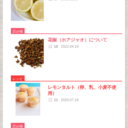
読み物
花椒（ホアジャオ）について
10
2022.04.19
レシピ
レモンタルト（卵、乳、小麦不使
用）
11
2020.07.19
読み物