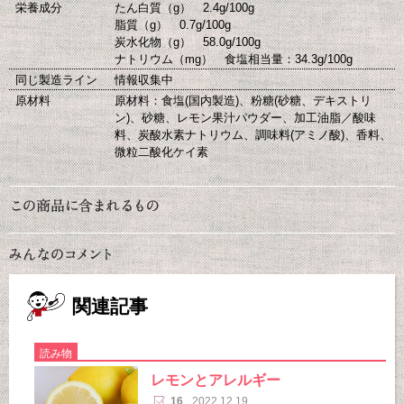
栄養成分
たん白質（g） 2.4g/100g
脂質（g） 0.7g/100g
炭水化物（g） 58.0g/100g
ナトリウム（mg） 食塩相当量：34.3g/100g
同じ製造ライン
情報収集中
原材料
原材料：食塩(国内製造)、粉糖(砂糖、デキストリ
ン)、砂糖、レモン果汁パウダー、加工油脂／酸味
料、炭酸水素ナトリウム、調味料(アミノ酸)、香料、
微粒二酸化ケイ素
関連記事
読み物
レモンとアレルギー
16
2022.12.19