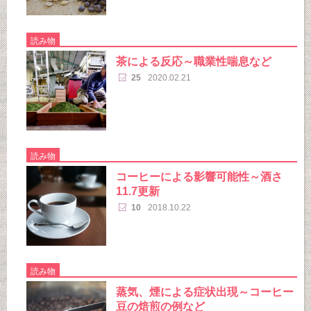
読み物
茶による反応～職業性喘息など
25
2020.02.21
読み物
コーヒーによる影響可能性～酒さ
11.7更新
10
2018.10.22
読み物
蒸気、煙による症状出現～コーヒー
豆の焙煎の例など