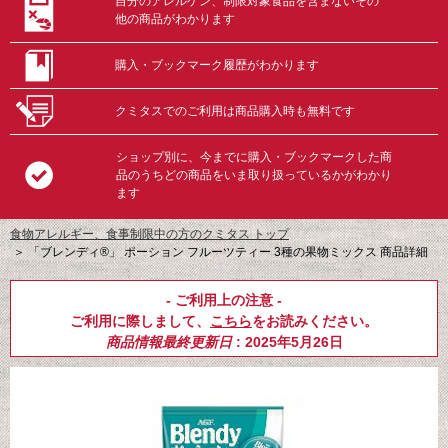
自分のアレルゲン、制限対象食品を含まないその
他の商品がわかります
購入・ブックマーク履歴がわかります
クミタスでのご利用は商品購入時も無料です
ショップ別に、今までに購入・ブックマークした商
品のうちどの商品をいま取り扱っているかがわかり
ます
食物アレルギー、食事制限中の方のクミタス トップ
＞
「ブレンディ®」 ポーション フルーツティー 3種の果物ミックス 商品詳細
- ご利用上の注意 -
ご利用に際しまして、
こちら
をお読みください。
商品情報最終更新日
: 2025年5月26日