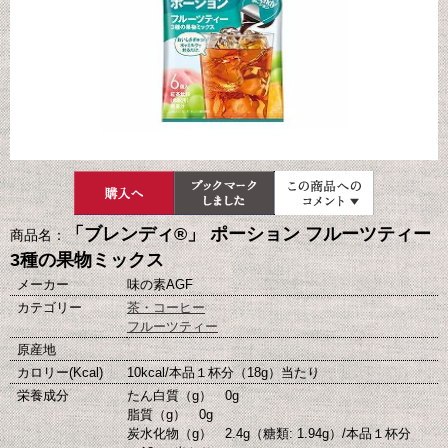
「ブレンディ®」 ポーション フルーツティー
商品名：
3種の果物ミックス
メーカー
味の素AGF
カテゴリー
茶・コーヒー
フルーツティー
原産地
カロリー(Kcal)
10kcal/本品１杯分（18g）当たり
栄養成分
たん白質（g） 0g
脂質（g） 0g
炭水化物（g） 2.4g（糖類: 1.94g）/本品１杯分