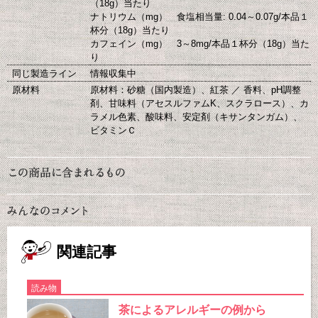
（18g）当たり
ナトリウム（mg） 食塩相当量: 0.04～0.07g/本品１
杯分（18g）当たり
カフェイン（mg） 3～8mg/本品１杯分（18g）当た
り
同じ製造ライン
情報収集中
原材料
原材料：砂糖（国内製造）、紅茶 ／ 香料、pH調整
剤、甘味料（アセスルファムK、スクラロース）、カ
ラメル色素、酸味料、安定剤（キサンタンガム）、
ビタミンＣ
関連記事
読み物
茶によるアレルギーの例から