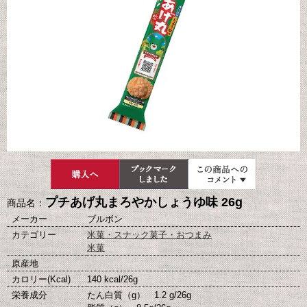
プチあげ丸まろやかしょうゆ味 26g
商品名：
メーカー
ブルボン
カテゴリー
米菓・スナック菓子・おつまみ
米菓
原産地
カロリー(Kcal)
140 kcal/26g
栄養成分
たん白質（g） 1.2 g/26g