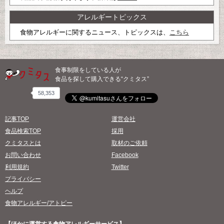
アレルギートピックス
食物アレルギーに関するニュース、トピックスは、
こちら
食事制限をしている人が
食品を探して購入できる“クミタス”
58,353
記事TOP
運営会社
食品検索TOP
採用
クミタスとは
取材のご依頼
お問い合わせ
Facebook
利用規約
Twitter
プライバシー
ヘルプ
食物アレルギー/アトピー