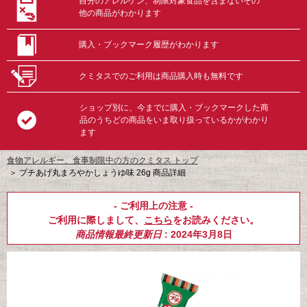
自分のアレルゲン、制限対象食品を含まないその
他の商品がわかります
購入・ブックマーク履歴がわかります
クミタスでのご利用は商品購入時も無料です
ショップ別に、今までに購入・ブックマークした商
品のうちどの商品をいま取り扱っているかがわかり
ます
食物アレルギー、食事制限中の方のクミタス トップ
＞
プチあげ丸まろやかしょうゆ味 26g 商品詳細
- ご利用上の注意 -
ご利用に際しまして、
こちら
をお読みください。
商品情報最終更新日
: 2024年3月8日