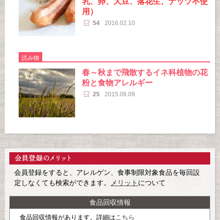
乳、卵、大豆、落花生、ナッツ不使
用）
54
2016.02.10
読み物
春～秋まで飛散するイネ科植物の花
粉と食物アレルギー
25
2015.06.09
会員登録をすると、アレルゲン、食事制限対象食品を毎回設
定しなくても検索ができます。
メリット
について
食品回収情報
食品回収情報があります。詳細は
こちら