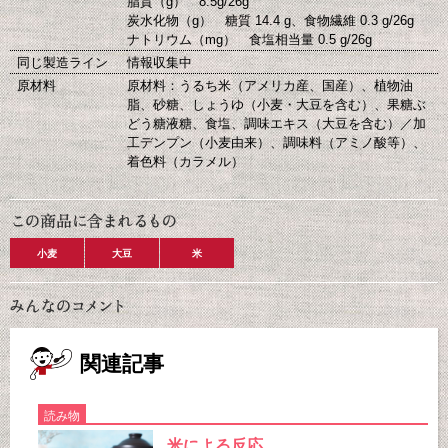
脂質（g） 8.5g/26g
炭水化物（g） 糖質 14.4 g、食物繊維 0.3 g/26g
ナトリウム（mg） 食塩相当量 0.5 g/26g
同じ製造ライン
情報収集中
原材料
原材料：うるち米（アメリカ産、国産）、植物油
脂、砂糖、しょうゆ（小麦・大豆を含む）、果糖ぶ
どう糖液糖、食塩、調味エキス（大豆を含む）／加
工デンプン（小麦由来）、調味料（アミノ酸等）、
着色料（カラメル）
小麦
大豆
米
関連記事
読み物
米による反応