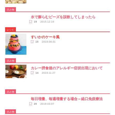
読み物
水で膨らむビーズを誤飲してしまったら
19
2015.12.16
レシピ
すいかのケーキ風
15
2019.08.01
読み物
カレー摂食後のアレルギー症状出現において
14
2023.11.27
読み物
毎日増量、毎週増量する場合～経口免疫療法
20
2019.03.07