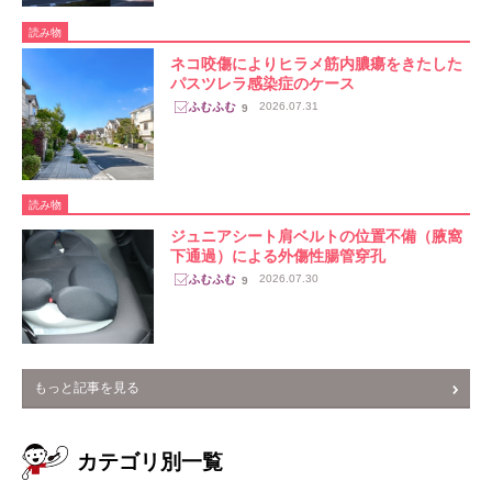
読み物
ネコ咬傷によりヒラメ筋内膿瘍をきたした
パスツレラ感染症のケース
2026.07.31
9
読み物
ジュニアシート肩ベルトの位置不備（腋窩
下通過）による外傷性腸管穿孔
2026.07.30
9
もっと記事を見る
カテゴリ別一覧