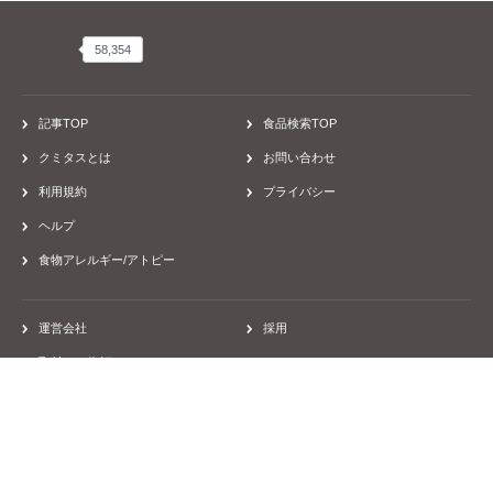
レシピ
患者会・団体、お店
病院
カレー・シチュー・ハヤシ・ハッシュドビーフ
シチュー
28品目不使用
シチューの王子さま 顆粒 アレルギー特定原材料等28品目不使用 2
皿分×4袋入
33kcal/1皿分(ルウ7.5g)あたり
26203