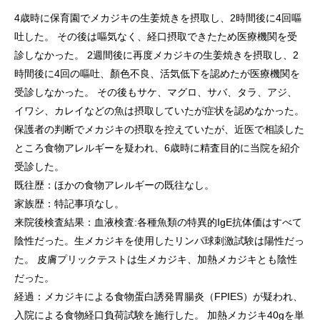
4歳時に保育園でメカジキの生姜焼きを摂取し、2時間後に4回嘔
吐した。 その後は嘔気なく、経口摂取できたため医療機関を受
診しなかった。 2週間後に再度メカジキの生姜焼きを摂取し、2
時間後に4回の嘔吐、顏色不良、活気低下を認めたが医療機関を
受診しなかった。 その後もサケ、マグロ、サバ、タラ、アジ、
イワシ、カレイなどの魚は摂取していたが症状を認めなかった。
保護者の判断でメカジキの摂取を控えていたが、近医で相談した
ところ食物アレルギーを疑われ、6歳時に精査目的に当院を紹介
受診した。
既往歴：ほかの食物アレルギーの既往なし。
家族歴：特記事項なし。
来院後検査結果：血液検査:各種魚類の特異的IgE抗体価はすべて
陰性だった。生メカジキを使用したリンパ球刺激試験は陽性だっ
た。 皮膚プリックテストは生メカジキ、加熱メカジキとも陰性
だった。
経過：メカジキによる食物蛋白誘発胃腸炎（FPIES）が疑われ、
入院による食物経口負荷試験を施行した。 加熱メカジキ40gを単