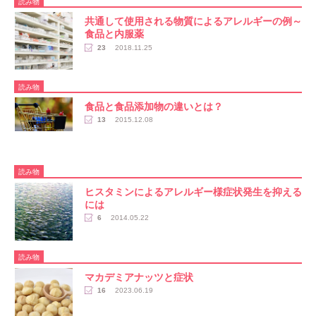
読み物
共通して使用される物質によるアレルギーの例～
食品と内服薬
23
2018.11.25
読み物
食品と食品添加物の違いとは？
13
2015.12.08
読み物
ヒスタミンによるアレルギー様症状発生を抑える
には
6
2014.05.22
読み物
マカデミアナッツと症状
16
2023.06.19