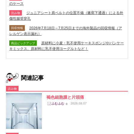
のケース
ジュニアシート肩ベルトの位置不備（腋窩下通過）による外
読み物
傷性腸管穿孔
2026年7月18日～7月25日までの海外製品の回収情報（ア
回収情報
レルゲン表示漏れ）
原材料に小麦・乳不使用ケーキスポンジやパンケー
商品ピックアップ
キミックス、原材料に乳不使用ヨーグルトなど！
関連記事
読み物
褐色細胞腫と片頭痛
2026.08.07
0