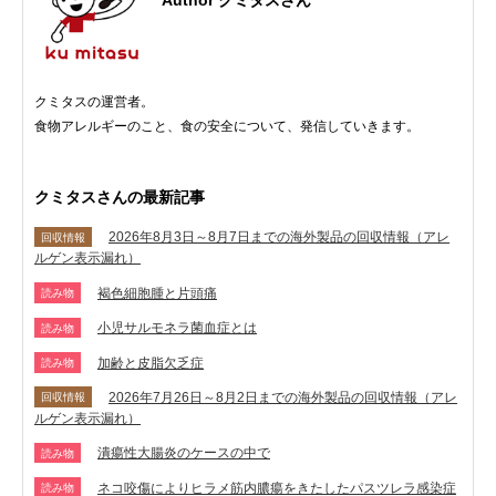
クミタスの運営者。
食物アレルギーのこと、食の安全について、発信していきます。
クミタスさんの最新記事
2026年8月3日～8月7日までの海外製品の回収情報（アレ
回収情報
ルゲン表示漏れ）
褐色細胞腫と片頭痛
読み物
小児サルモネラ菌血症とは
読み物
加齢と皮脂欠乏症
読み物
2026年7月26日～8月2日までの海外製品の回収情報（アレ
回収情報
ルゲン表示漏れ）
潰瘍性大腸炎のケースの中で
読み物
ネコ咬傷によりヒラメ筋内膿瘍をきたしたパスツレラ感染症
読み物