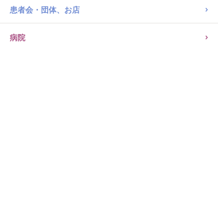
患者会・団体、お店
病院
キャンディ類・ガム・グミ・ゼリー菓子・マシュマロ
マシュマロ
創健社 メイシーちゃん（ＴＭ）のおきにいり りんごとぶどうのマシ
ュマロ 35.2g（2.2gx8個x2種）
りんご63kcal/8個（17.6g）あたり、ぶどう62kcal/8個（17.6g）あたり
21743
Mayu Ishikawa
個包装商品になります。平…