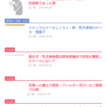
症候群であった例
16
2020.04.08
患者会・団体、お店
ナチュラルケーキふくろう～卵・乳不使用のケー
キ・焼菓子
25
2015.05.09
読み物
新生児・乳児食物蛋白誘発胃腸炎で症状が遷延し
たケースにおいて
20
2024.05.30
読み物
災害への備えの現状～アレルギー児のいるご家庭
での例
29
2020.01.22
読み物