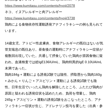
https://www.kumitasu.com/contents/hyoji/2078
ネコ、イヌアレルギーと肉アレルギー
https://www.kumitasu.com/contents/hyoji/3738
鶏肉による食物依存性運動誘発アナフィラキシーの例も見られて
います。
14歳女児。アトピー性皮膚炎、食物アレルギーの既往はないが気
管支喘息の既往あり。昼食後の運動時にアナフィラキシー症状が
複数回出現していた。共通して摂食していた鶏肉が原因食物に疑
われ、血液検査では総IgE136IU/mL、鶏肉特異的IgE 0.10UA/mL
未満であった。
鶏肉184g + 運動による誘発試験では陰性、摂取歴から鶏肉160g
+ みかん + りんご + アスピリン + 運動による誘発試験でも陰
性。日常生活でいったん鶏肉を解除したところ、ふたたび鶏肉が
原因と疑われる誘発症状を認めたため、負荷を増量し、鶏肉
245g + アスピリン + 運動の誘発試験をおこなったところ、アナ
フィラキシー症状が生じ、アドレナリン投与を要した（出典・参