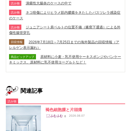
潰瘍性大腸炎のケースの中で
読み物
ネコ咬傷によりヒラメ筋内膿瘍をきたしたパスツレラ感染症
読み物
のケース
ジュニアシート肩ベルトの位置不備（腋窩下通過）による外
読み物
傷性腸管穿孔
2026年7月18日～7月25日までの海外製品の回収情報（ア
回収情報
レルゲン表示漏れ）
原材料に小麦・乳不使用ケーキスポンジやパンケー
商品ピックアップ
キミックス、原材料に乳不使用ヨーグルトなど！
関連記事
読み物
褐色細胞腫と片頭痛
2026.08.07
0