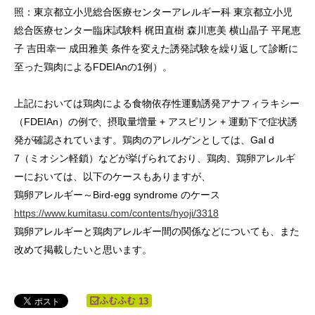
照：東京都立小児総合医療センターアレルギー科 東京都立小児
総合医療センター臨床試験料 梶田直樹 森川恵美 横山晶子 平尾恵
子 吉田幸一 成田雅美 条件を変えた誘発試験を繰り返して診断に
至った鶏肉によるFDEIAnの1例）。
上記においては鶏肉による食物依存性運動誘発アナフィラキシー
（FDEIAn）の例で、摂取量増量 + アスピリン + 運動下で症状誘
発が確認されています。鶏肉のアレルゲンとしては、Gal d
7（ミオシン軽鎖）などが挙げられており、鶏肉、鶏卵アレルギ
ーにおいては、以下のケースもありますが、
鶏卵アレルギー～Bird-egg syndrome のケース
https://www.kumitasu.com/contents/hyoji/3318
鶏卵アレルギーと鶏肉アレルギー間の関係などについても、また
改めて掲載したいと思います。
13