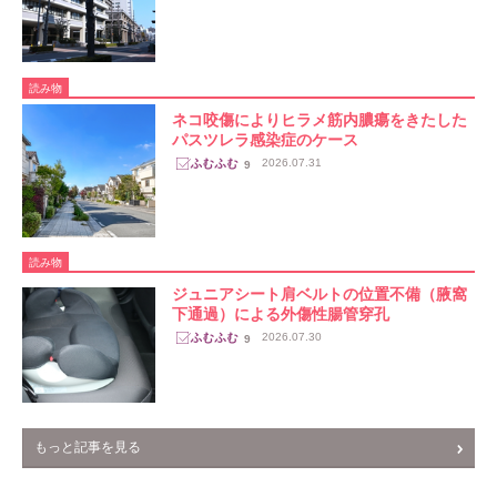
読み物
ネコ咬傷によりヒラメ筋内膿瘍をきたした
パスツレラ感染症のケース
2026.07.31
9
読み物
ジュニアシート肩ベルトの位置不備（腋窩
下通過）による外傷性腸管穿孔
2026.07.30
9
もっと記事を見る