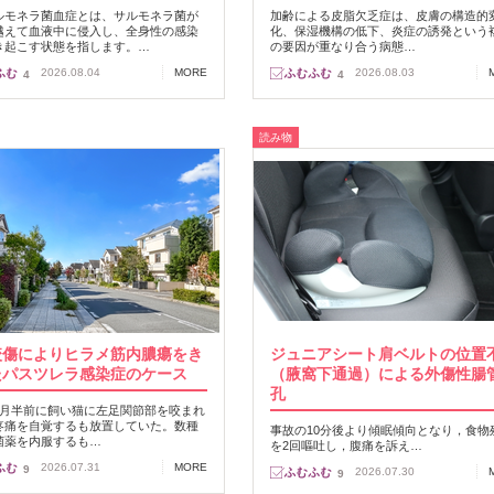
ルモネラ菌血症とは、サルモネラ菌が
加齢による皮脂欠乏症は、皮膚の構造的
越えて血液中に侵入し、全身性の感染
化、保湿機構の低下、炎症の誘発という
き起こす状態を指します。…
の要因が重なり合う病態…
2026.08.04
MORE
2026.08.03
4
4
読み物
咬傷によりヒラメ筋内膿瘍をき
ジュニアシート肩ベルトの位置
たパスツレラ感染症のケース
（腋窩下通過）による外傷性腸
孔
カ月半前に飼い猫に左足関節部を咬まれ
疼痛を自覚するも放置していた。数種
事故の10分後より傾眠傾向となり，食物
菌薬を内服するも…
を2回嘔吐し，腹痛を訴え…
2026.07.31
MORE
9
2026.07.30
9