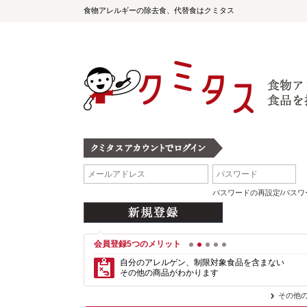
食物アレルギーの除去食、代替食はクミタス
パスワードの再設定/パス
会員登録5つのメリット
1
2
3
4
5
自分のアレルゲン、制限対象食品を含まない
その他の商品がわかります
その他