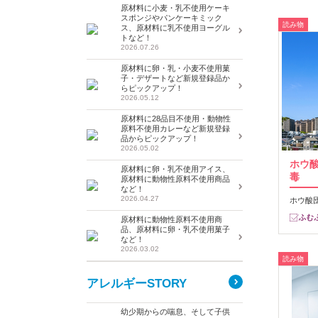
原材料に小麦・乳不使用ケーキ
スポンジやパンケーキミック
読み物
ス、原材料に乳不使用ヨーグル
トなど！
2026.07.26
原材料に卵・乳・小麦不使用菓
子・デザートなど新規登録品か
らピックアップ！
2026.05.12
原材料に28品目不使用・動物性
原料不使用カレーなど新規登録
品からピックアップ！
2026.05.02
ホウ
原材料に卵・乳不使用アイス、
毒
原材料に動物性原料不使用商品
など！
2026.04.27
ホウ酸
原材料に動物性原料不使用商
品、原材料に卵・乳不使用菓子
など！
2026.03.02
読み物
アレルギーSTORY
幼少期からの喘息、そして子供