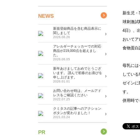
新生児・
NEWS
球刺激試
新規登録商品を含む商品表示に
4日）、出
関しまして
2026.06.26
おいてア
アレルギーチェッカーでの対応
食物蛋白
商品が219,000点を超えまし
た。
2026.06.05
母乳には
新年あけましておめでとうござ
います。 謹んで初春のお喜びを
している
申し上げます。
2026.01.01
ゼインに
お問い合わせ時は、メールアド
す。
レスをご確認ください
2022.07.25
併用時で
クミタスの記事へのアクション
ボタンが変わりました！
2021.03.24
PR