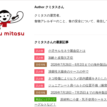
Author クミタスさん
クミタスの運営者。
食物アレルギーのこと、食の安全について、発信し
クミタスさんの最新記事
小児サルモネラ菌血症とは
読み物
加齢と皮脂欠乏症
読み物
2026年7月26日～8月2日までの海外
回収情報
潰瘍性大腸炎のケースの中で
読み物
ネコ咬傷によりヒラメ筋内膿瘍をきたし
読み物
ジュニアシート肩ベルトの位置不備（腋
読み物
2026年7月18日～7月25日までの海
回収情報
原材料に小麦・乳不使用ケーキス
商品ピックアップ
ーグルトなど！