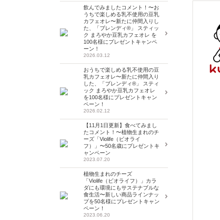
飲んでみましたコメント！〜お
うちで楽しめる乳不使用の豆乳
カフェオレ〜新たに仲間入りし
た、「ブレンディ®」 スティッ
ク まろやか豆乳カフェオレ を
100名様にプレゼントキャンペ
ーン！
2026.03.12
おうちで楽しめる乳不使用の豆
乳カフェオレ〜新たに仲間入り
した、「ブレンディ®」 スティ
ック まろやか豆乳カフェオレ
を100名様にプレゼントキャン
ペーン！
2026.02.12
【11月1日更新】食べてみまし
たコメント！〜植物生まれのチ
ーズ「Violife（ビオライ
フ）」〜50名歳にプレゼントキ
ャンペーン
2023.07.20
植物生まれのチーズ
「Violife（ビオライフ）」カラ
ダにも環境にもサステナブルな
食生活〜新しい商品ラインナッ
プを50名様にプレゼントキャン
ペーン！
2023.06.20