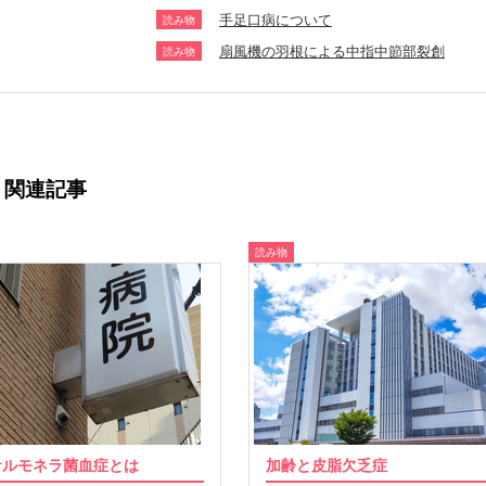
手足口病について
読み物
扇風機の羽根による中指中節部裂創
読み物
関連記事
読み物
サルモネラ菌血症とは
加齢と皮脂欠乏症