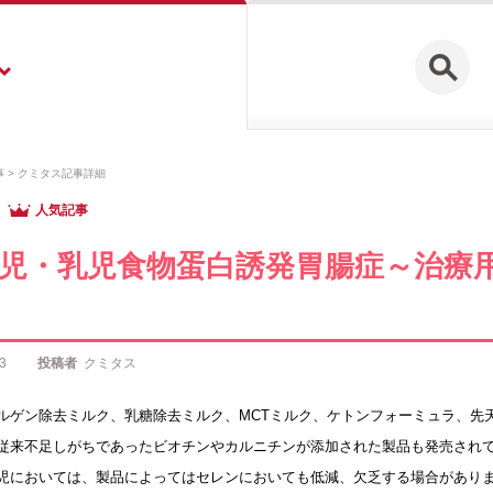
事
クミタス記事詳細
人気記事
生児・乳児食物蛋白誘発胃腸症～治療
3
投稿者
クミタス
ルゲン除去ミルク、乳糖除去ミルク、MCTミルク、ケトンフォーミュラ、先
従来不足しがちであったビオチンやカルニチンが添加された製品も発売され
児においては、製品によってはセレンにおいても低減、欠乏する場合があり