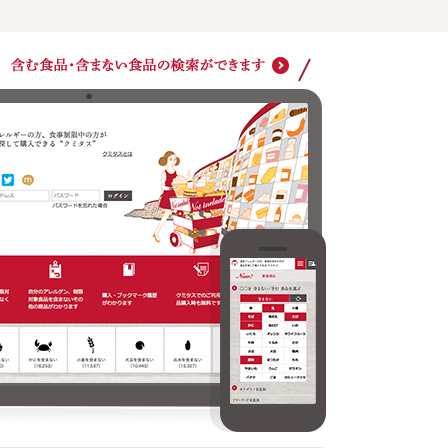
ショッ
クミタスでのご利用は商品購入時も無料です
どの商