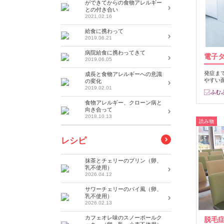
ができてからの食物アレルギー
との付き合い
2021.02.16
給食に携わって
2019.06.21
病院給食に携わってきて
電子
2019.06.05
発症ま
成長と食物アレルギーへの意識
やすい
の変化
2019.02.01
食物アレルギー、クローン病と
向き合って
2018.10.13
読み物
レシピ
抹茶とチェリーのプリン（卵、
乳不使用）
2026.04.12
サワーチェリーのパイ風（卵、
乳不使用）
2026.02.13
カフェオレ味のスノーボールク
脱毛