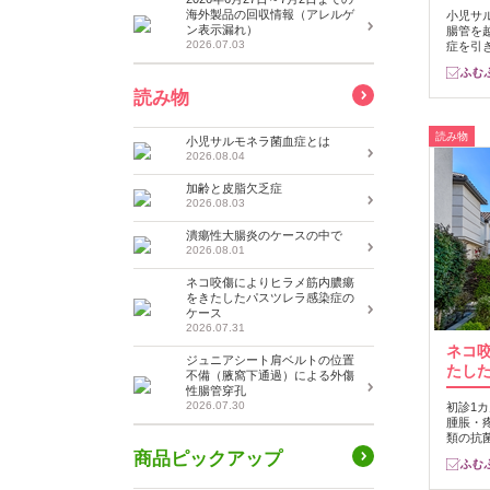
海外製品の回収情報（アレルゲ
小児サ
ン表示漏れ）
腸管を
2026.07.03
症を引
読み物
読み物
小児サルモネラ菌血症とは
2026.08.04
加齢と皮脂欠乏症
2026.08.03
潰瘍性大腸炎のケースの中で
2026.08.01
ネコ咬傷によりヒラメ筋内膿瘍
をきたしたパスツレラ感染症の
ケース
2026.07.31
ネコ
ジュニアシート肩ベルトの位置
たし
不備（腋窩下通過）による外傷
性腸管穿孔
2026.07.30
初診1
腫脹・
類の抗
商品ピックアップ