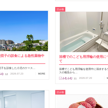
読み物
酸団子の誤食による急性薬物中
浴槽でのこども用浮輪の使用に
て
団子を誤食した小児のケース…
浴槽でこども用浮輪を使用中に溺水する
スの報告から…
2026.07.23
MORE
12
2026.07.20
11
読み物