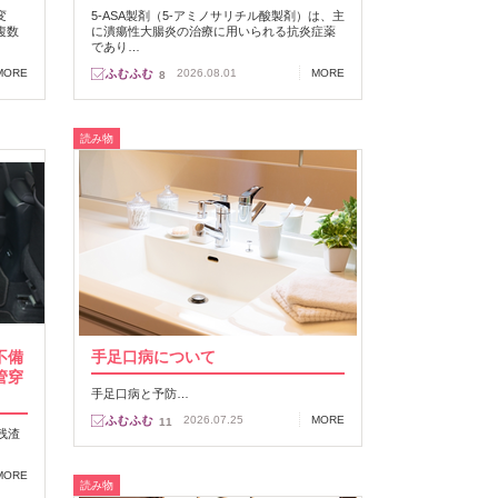
変
5-ASA製剤（5-アミノサリチル酸製剤）は、主
複数
に潰瘍性大腸炎の治療に用いられる抗炎症薬
であり…
MORE
2026.08.01
MORE
8
読み物
不備
手足口病について
管穿
手足口病と予防…
2026.07.25
MORE
11
残渣
MORE
読み物