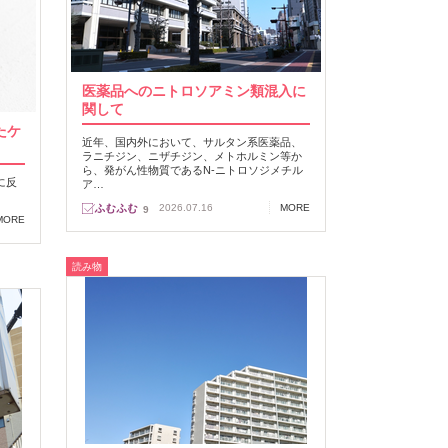
医薬品へのニトロソアミン類混入に
関して
たケ
近年、国内外において、サルタン系医薬品、
ラニチジン、ニザチジン、メトホルミン等か
ら、発がん性物質であるN‐ニトロソジメチル
に反
ア…
2026.07.16
MORE
9
MORE
読み物