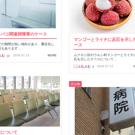
タバコ関連肺障害のケース
マンゴーとライチに反応を示し
での期間が短い傾向があり、重症化し
ース
面もあります…
ムクロジ目のウルシ科マンゴーとライチ
2026.07.13
MORE
10
応を示したケースについて…
2026.07.12
9
読み物
症について