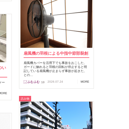
扇風機の羽根による中指中節部裂創
扇風機カバーを活用下でも事故をおこした、
ガードに触れると羽根の回転が停止すると明
つい
記している扇風機が止まらず事故が起きた、
との…
2026.07.24
MORE
ケー
10
MORE
読み物