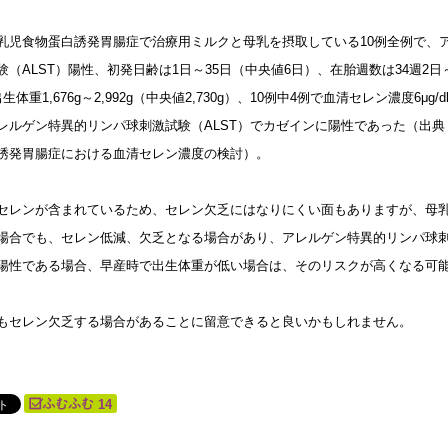
乳児食物蛋白誘発胃腸症で治療用ミルクと母乳を摂取している10例全例で、
験（ALST）陽性、初発日齢は1日～35日（中央値6日）、在胎週数は34週2日～
生体重1,676g～2,992g（中央値2,730g）、10例中4例で血清セレン濃度6μg
レルゲン特異的リンパ球刺激試験（ALST）でカゼインに陽性であった（出
誘発胃腸症における血清セレン濃度の検討）。
セレンが含まれているため、セレン欠乏にはなりにくい面もありますが、母
場合でも、セレン低減、欠乏となる場合があり、アレルゲン特異的リンパ球刺
陽性である場合、早産時で出生体重が低い場合は、そのリスクが高くなる可
もセレン欠乏する場合があることに留意できると良いかもしれません。
14