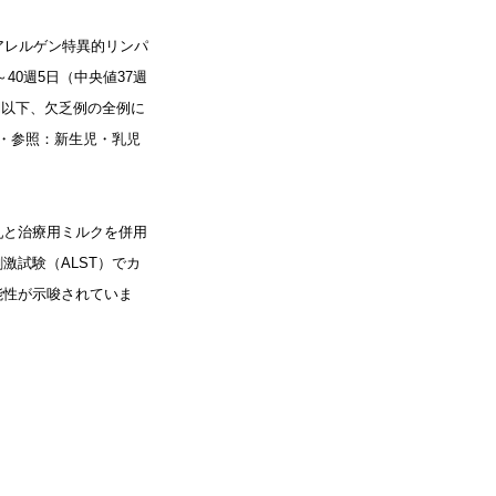
アレルゲン特異的リンパ
40週5日（中央値37週
/dl以下、欠乏例の全例に
典・参照：新生児・乳児
乳と治療用ミルクを併用
激試験（ALST）でカ
能性が示唆されていま