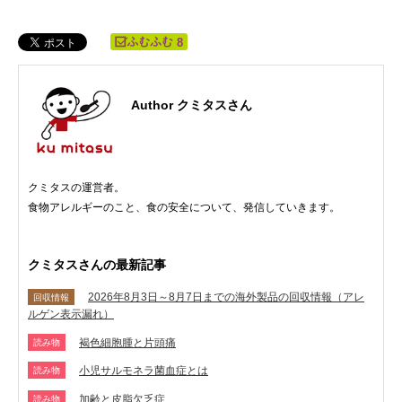
8
Author クミタスさん
クミタスの運営者。
食物アレルギーのこと、食の安全について、発信していきます。
クミタスさんの最新記事
2026年8月3日～8月7日までの海外製品の回収情報（アレ
回収情報
ルゲン表示漏れ）
褐色細胞腫と片頭痛
読み物
小児サルモネラ菌血症とは
読み物
加齢と皮脂欠乏症
読み物