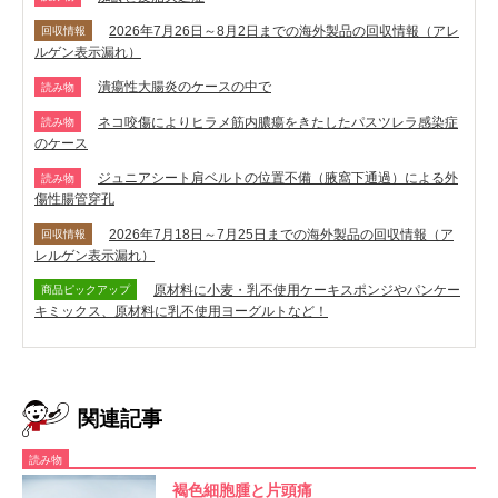
2026年7月26日～8月2日までの海外製品の回収情報（アレ
回収情報
ルゲン表示漏れ）
潰瘍性大腸炎のケースの中で
読み物
ネコ咬傷によりヒラメ筋内膿瘍をきたしたパスツレラ感染症
読み物
のケース
ジュニアシート肩ベルトの位置不備（腋窩下通過）による外
読み物
傷性腸管穿孔
2026年7月18日～7月25日までの海外製品の回収情報（ア
回収情報
レルゲン表示漏れ）
原材料に小麦・乳不使用ケーキスポンジやパンケー
商品ピックアップ
キミックス、原材料に乳不使用ヨーグルトなど！
関連記事
読み物
褐色細胞腫と片頭痛