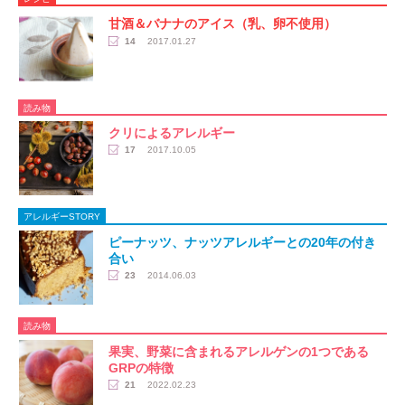
甘酒＆バナナのアイス（乳、卵不使用）
14
2017.01.27
読み物
クリによるアレルギー
17
2017.10.05
アレルギーSTORY
ピーナッツ、ナッツアレルギーとの20年の付き
合い
23
2014.06.03
読み物
果実、野菜に含まれるアレルゲンの1つである
GRPの特徴
21
2022.02.23