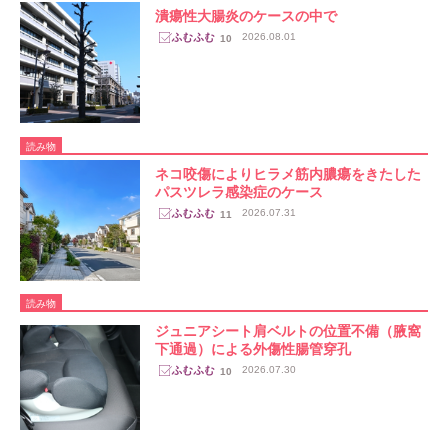
潰瘍性大腸炎のケースの中で
2026.08.01
10
読み物
ネコ咬傷によりヒラメ筋内膿瘍をきたした
パスツレラ感染症のケース
2026.07.31
11
読み物
ジュニアシート肩ベルトの位置不備（腋窩
下通過）による外傷性腸管穿孔
2026.07.30
10