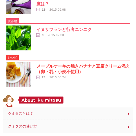
度は？
19
2015.05.08
読み物
イヌサフランと行者ニンニク
9
2015.09.30
レシピ
メープルケーキの焼きバナナと豆腐クリーム添え
（卵・乳・小麦不使用）
26
2015.06.24
クミタスとは？
クミタスの使い方