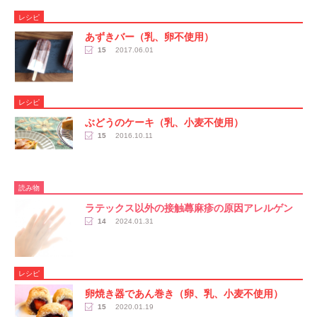
レシピ
あずきバー（乳、卵不使用）
15
2017.06.01
レシピ
ぶどうのケーキ（乳、小麦不使用）
15
2016.10.11
読み物
ラテックス以外の接触蕁麻疹の原因アレルゲン
14
2024.01.31
レシピ
卵焼き器であん巻き（卵、乳、小麦不使用）
15
2020.01.19