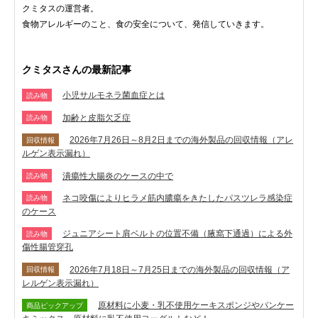
クミタスの運営者。
食物アレルギーのこと、食の安全について、発信していきます。
クミタスさんの最新記事
小児サルモネラ菌血症とは
読み物
加齢と皮脂欠乏症
読み物
2026年7月26日～8月2日までの海外製品の回収情報（アレ
回収情報
ルゲン表示漏れ）
潰瘍性大腸炎のケースの中で
読み物
ネコ咬傷によりヒラメ筋内膿瘍をきたしたパスツレラ感染症
読み物
のケース
ジュニアシート肩ベルトの位置不備（腋窩下通過）による外
読み物
傷性腸管穿孔
2026年7月18日～7月25日までの海外製品の回収情報（ア
回収情報
レルゲン表示漏れ）
原材料に小麦・乳不使用ケーキスポンジやパンケー
商品ピックアップ