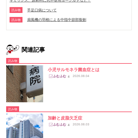
キミックス、原材料に乳不使用ヨーグルトなど！
手足口病について
読み物
扇風機の羽根による中指中節部裂創
読み物
関連記事
読み物
小児サルモネラ菌血症とは
2026.08.04
4
読み物
加齢と皮脂欠乏症
2026.08.03
4