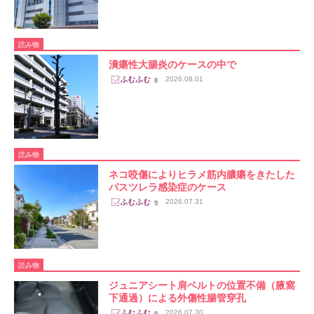
読み物
潰瘍性大腸炎のケースの中で
2026.08.01
8
読み物
ネコ咬傷によりヒラメ筋内膿瘍をきたした
パスツレラ感染症のケース
2026.07.31
9
読み物
ジュニアシート肩ベルトの位置不備（腋窩
下通過）による外傷性腸管穿孔
2026.07.30
9