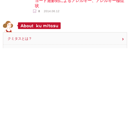
ヨード造影剤によるアレルギー、アレルギー様症
状
8
2014.06.12
クミタスとは？
クミタスの使い方
記事検索
全ての記事を見る