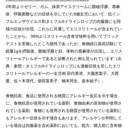
2年前よりゼリー、ガム、抹茶アイスクリームに眼瞼浮腫、蕁麻
疹、呼吸困難などの症状を示していた9歳女児において、抗イン
フルエンザウイルス剤タミフル®ドライシロップの内服後にも同
様の症状が出現。これらに共通してエリスリトールが含まれてい
たことから、 99%エリスリトール含有甘味料を用いてプリック
テストを実施したところ陰性であったが、食物経口負荷試験にて
総量1gを摂取後、眼瞼浮腫と顔、体幹の蕁麻疹が出現し、エリス
リトールアレルギーであると診断された例も見られています（出
典・参照：タミフル®ドライシロップにも過敏症状を呈したエリ
スリトールアレルギーの一女児例 田代香澄、大園恵梨子、大西
愛、佐々木理代、柴田富美子、橋本邦生、坂本綾子）。
食物抗原、食品に使用される物質にアレルギー反応を示す場合
に、食物抗原が使用されている薬剤、食物由来の添加物が使用さ
れている薬剤、食物にも使用される物質が使用されている薬剤に
もアレルギー症状を示す場合もあります。アレルゲンが判明して
いる場合は内服薬を含め薬剤においても、処方、購入前に含有物