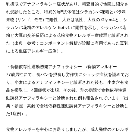
乳摂取でアナフィラキシー症状があり、精査目的で他院に紹介さ
れ受診したところ、特異的IgE抗体値はシラカンバ花粉とバラ科
果物 (リンゴ、モモ) で陽性、大豆は陰性、大豆の Gly m4と、シ
ラカンバ花粉のアレルゲン Bet v1 に陽性を示し、シラカンバ花
粉と大豆の交差反応による花粉食物アレルギー症候群と診断され
た（出典・参考：コンポーネント解析が診断に有用であった豆乳
による重症アレルギー症例）。
・食物依存性運動誘発アナフィラキシー /食物アレルギー
77歳男性にて、食パンを摂食し労作後にショック症状を認めてお
り、小麦によるアナフィラキシーと診断された後も、小麦含有食
品を摂取し、4回症状が出現、その後、別の病院で食物依存性運
動誘発アナフィラキシーと診断された例も報告されています（出
典・参照：高齢で食物依存性運動誘発アナフィラキシーと診断し
た1症例）。
食物アレルギーを中心にお送りしましたが、成人発症のアレルギ