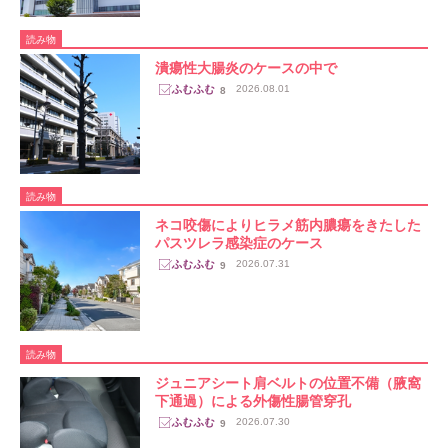
読み物
潰瘍性大腸炎のケースの中で
2026.08.01
8
読み物
ネコ咬傷によりヒラメ筋内膿瘍をきたした
パスツレラ感染症のケース
2026.07.31
9
読み物
ジュニアシート肩ベルトの位置不備（腋窩
下通過）による外傷性腸管穿孔
2026.07.30
9