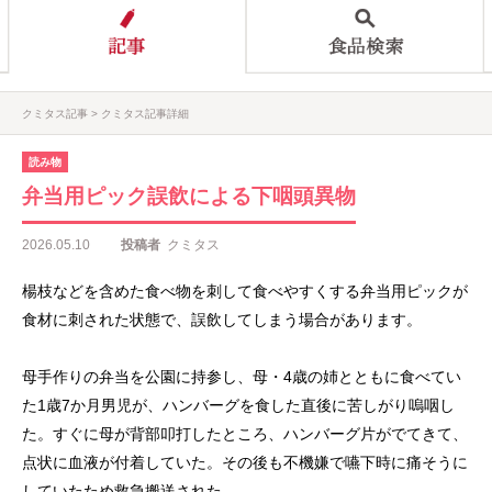
クミタス記事
クミタス記事詳細
読み物
弁当用ピック誤飲による下咽頭異物
2026.05.10
投稿者
クミタス
楊枝などを含めた食べ物を刺して食べやすくする弁当用ピックが
食材に刺された状態で、誤飲してしまう場合があります。
母手作りの弁当を公園に持参し、母・4歳の姉とともに食べてい
た1歳7か月男児が、ハンバーグを食した直後に苦しがり嗚咽し
た。すぐに母が背部叩打したところ、ハンバーグ片がでてきて、
点状に血液が付着していた。その後も不機嫌で嚥下時に痛そうに
していたため救急搬送された。