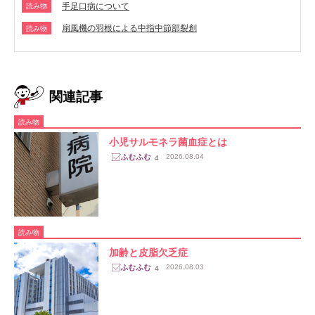
手足口病について
読み物
扇風機の羽根による中指中節部裂創
読み物
関連記事
読み物
小児サルモネラ菌血症とは
2026.08.04
4
読み物
加齢と皮脂欠乏症
2026.08.03
4