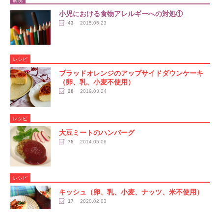
病院
小児における食物アレルギーへの対処①
43
2015.05.23
レシピ
ブラッドオレンジのアップサイドダウンケーキ
（卵、乳、小麦不使用）
28
2019.03.24
レシピ
大豆ミートのハンバーグ
75
2014.05.06
レシピ
キッシュ（卵、乳、小麦、ナッツ、米不使用）
17
2020.02.03