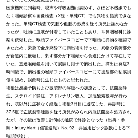
医療機関に到着時、嗄声や呼吸困難は認めず、さほど不機嫌でも
なく咽頭診察や画像検査（X線・単純CT）でも異物を指摘できな
かった。単純CT検査で気腫や血腫の形成を疑う所見は認めなか
ったが、吐物に血液が付着していたこともあり、耳鼻咽喉科に診
察を依頼した。喉頭ファイバースコピーで下咽頭に異物を確認で
きたため，緊急で全身麻酔下に摘出術を行った。異物の装飾部分
が食道内に嵌頓し、刺す部分が下咽頭から食道にかけて存在して
いた。直達喉頭鏡を用いて展開し鉗子で摘出した。摘出は発症3
時間後で、摘出後の喉頭ファイバースコピーにて披裂部の粘膜損
傷を認め、誤飲時に生じたものと思われた。
術後は感染予防および披裂部の浮腫への加療として、抗菌薬静
注、ステロイド静注、アドレナリン吸入、加湿酸素投与が行わ
れ、咳以外に症状なく経過し術後3日目に退院した。再診時に
37.5度で左披裂部腫脹を疑う所見がみられ内服抗菌薬を処方され
たが、その後は改善し計3回の通院で終診となった（出典・参
照：Injury Alert（傷害速報）No. 92 弁当用ピック誤飲による下
咽頭異物）。