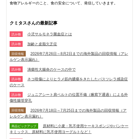
食物アレルギーのこと、食の安全について、発信していきます。
クミタスさんの最新記事
小児サルモネラ菌血症とは
読み物
加齢と皮脂欠乏症
読み物
2026年7月26日～8月2日までの海外製品の回収情報（アレ
回収情報
ルゲン表示漏れ）
潰瘍性大腸炎のケースの中で
読み物
ネコ咬傷によりヒラメ筋内膿瘍をきたしたパスツレラ感染症
読み物
のケース
ジュニアシート肩ベルトの位置不備（腋窩下通過）による外
読み物
傷性腸管穿孔
2026年7月18日～7月25日までの海外製品の回収情報（ア
回収情報
レルゲン表示漏れ）
原材料に小麦・乳不使用ケーキスポンジやパンケー
商品ピックアップ
キミックス、原材料に乳不使用ヨーグルトなど！