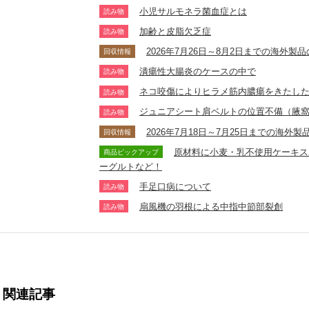
小児サルモネラ菌血症とは
読み物
加齢と皮脂欠乏症
読み物
2026年7月26日～8月2日までの海外
回収情報
潰瘍性大腸炎のケースの中で
読み物
ネコ咬傷によりヒラメ筋内膿瘍をきたし
読み物
ジュニアシート肩ベルトの位置不備（腋
読み物
2026年7月18日～7月25日までの海
回収情報
原材料に小麦・乳不使用ケーキス
商品ピックアップ
ーグルトなど！
手足口病について
読み物
扇風機の羽根による中指中節部裂創
読み物
関連記事