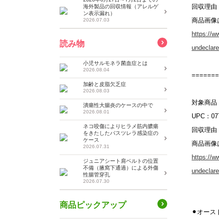
回収理由
海外製品の回収情報（アレルゲ
ン表示漏れ）
商品画像
2026.07.03
https://w
読み物
undeclar
小児サルモネラ菌血症とは
2026.08.04
=======
加齢と皮脂欠乏症
2026.08.03
対象商品：Se
潰瘍性大腸炎のケースの中で
2026.08.01
UPC：077
ネコ咬傷によりヒラメ筋内膿瘍
回収理由
をきたしたパスツレラ感染症の
ケース
商品画像
2026.07.31
https://w
ジュニアシート肩ベルトの位置
不備（腋窩下通過）による外傷
undeclare
性腸管穿孔
2026.07.30
商品ピックアップ
⚫︎オー