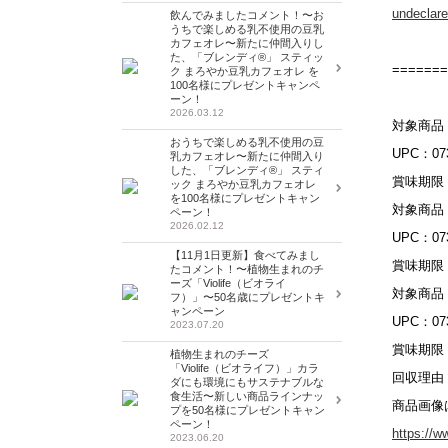
undeclare
飲んでみましたコメント！〜お
うちで楽しめる乳不使用の豆乳
カフェオレ〜新たに仲間入りし
た、「ブレンディ®」 スティッ
=======
ク まろやか豆乳カフェオレ を
100名様にプレゼントキャンペ
ーン！
2026.03.12
対象商品：Fre
おうちで楽しめる乳不使用の豆
UPC：073
乳カフェオレ〜新たに仲間入り
した、「ブレンディ®」 スティ
賞味期限：
ック まろやか豆乳カフェオレ
を100名様にプレゼントキャン
対象商品：Fr
ペーン！
2026.02.12
UPC：073
【11月1日更新】食べてみまし
賞味期限：
たコメント！〜植物生まれのチ
ーズ「Violife（ビオライ
対象商品：Sun
フ）」〜50名歳にプレゼントキ
ャンペーン
UPC：073
2023.07.20
賞味期限：
植物生まれのチーズ
「Violife（ビオライフ）」カラ
回収理由
ダにも環境にもサステナブルな
食生活〜新しい商品ラインナッ
商品画像
プを50名様にプレゼントキャン
ペーン！
https://w
2023.06.20