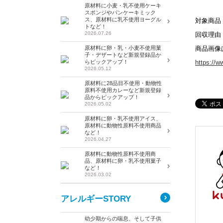
原材料に小麦・乳不使用ケーキ
スポンジやパンケーキミック
ス、原材料に乳不使用ヨーグル
対象商品：Pla
トなど！
2026.07.26
回収理由
原材料に卵・乳・小麦不使用菓
商品画像
子・デザートなど新規登録品か
らピックアップ！
https://w
2026.05.12
原材料に28品目不使用・動物性
原料不使用カレーなど新規登録
品からピックアップ！
2026.05.02
原材料に卵・乳不使用アイス、
原材料に動物性原料不使用商品
など！
2026.04.27
原材料に動物性原料不使用商
品、原材料に卵・乳不使用菓子
など！
2026.03.02
アレルギーSTORY
幼少期からの喘息、そして子供