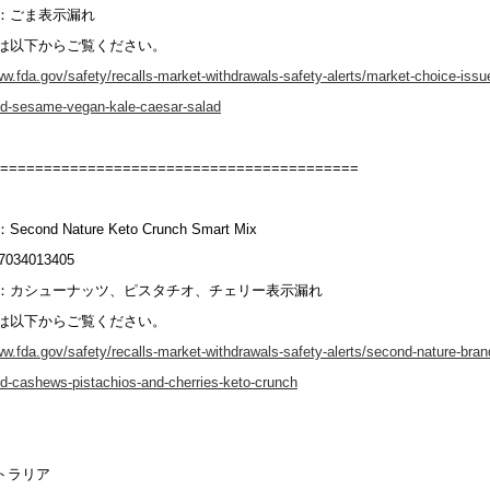
：ごま表示漏れ
は以下からご覧ください。
ww.fda.gov/safety/recalls-market-withdrawals-safety-alerts/market-choice-issue
ed-sesame-vegan-kale-caesar-salad
=========================================
cond Nature Keto Crunch Smart Mix
034013405
：カシューナッツ、ピスタチオ、チェリー表示漏れ
は以下からご覧ください。
ww.fda.gov/safety/recalls-market-withdrawals-safety-alerts/second-nature-brand
d-cashews-pistachios-and-cherries-keto-crunch
ストラリア