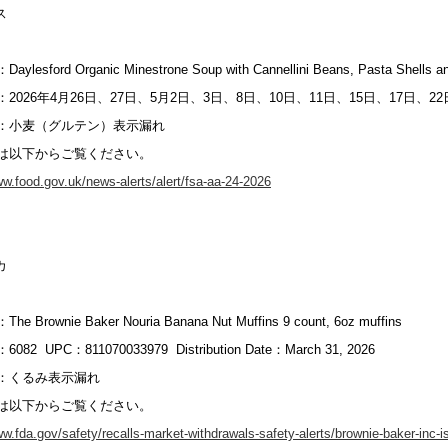
ス
lesford Organic Minestrone Soup with Cannellini Beans, Pasta Shells and
2026年4月26日、27日、5月2日、3日、8日、10日、11日、15日、17日、22
：小麦（グルテン）表示漏れ
は以下からご覧ください。
ww.food.gov.uk/news-alerts/alert/fsa-aa-24-2026
カ
 Brownie Baker Nouria Banana Nut Muffins 9 count, 6oz muffins
：6082 UPC：811070033979 Distribution Date：March 31, 2026
：くるみ表示漏れ
は以下からご覧ください。
ww.fda.gov/safety/recalls-market-withdrawals-safety-alerts/brownie-baker-inc-is