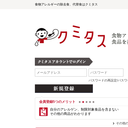
食物アレルギーの除去食、代替食はクミタス
パスワードの再設定/パス
会員登録5つのメリット
1
2
3
4
5
自分のアレルゲン、制限対象食品を含まない
その他の商品がわかります
その他