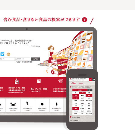
ショッ
クミタスでのご利用は商品購入時も無料です
どの商