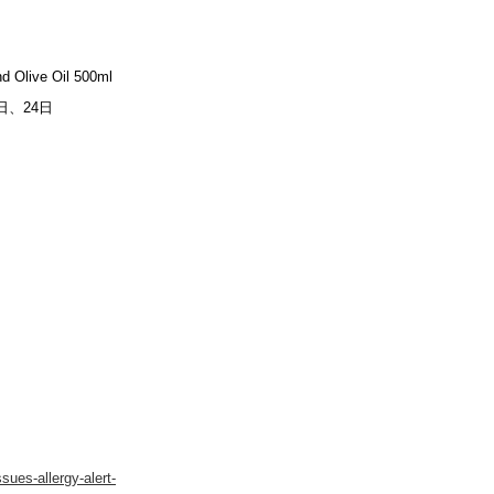
 Olive Oil 500ml
日、24日
sues-allergy-alert-