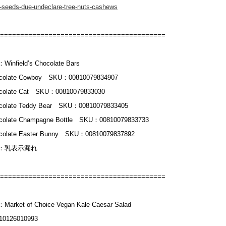
-seeds-due-undeclare-tree-nuts-cashews
=========================================
nfield’s Chocolate Bars
ocolate Cowboy SKU：00810079834907
ocolate Cat SKU：00810079833030
ocolate Teddy Bear SKU：00810079833405
ocolate Champagne Bottle SKU：00810079833733
ocolate Easter Bunny SKU：00810079837892
：乳表示漏れ
=========================================
rket of Choice Vegan Kale Caesar Salad
0126010993