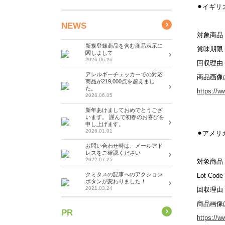
⚫︎イギリ
NEWS
対象商品：Day
新規登録商品を含む商品表示に
賞味期限：
関しまして
2026.06.26
回収理由
アレルギーチェッカーでの対応
商品画像
商品が219,000点を超えまし
た。
https://w
2026.06.05
新年あけましておめでとうござ
います。 謹んで初春のお喜びを
申し上げます。
2026.01.01
⚫︎アメリ
お問い合わせ時は、メールアド
レスをご確認ください
2022.07.25
対象商品：The
クミタスの記事へのアクション
Lot Code
ボタンが変わりました！
2021.03.24
回収理由
商品画像
PR
https://w