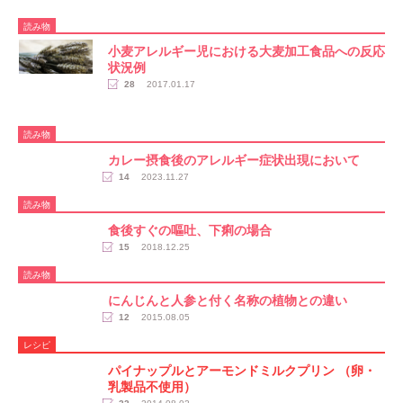
読み物
小麦アレルギー児における大麦加工食品への反応
状況例
28
2017.01.17
読み物
カレー摂食後のアレルギー症状出現において
14
2023.11.27
読み物
食後すぐの嘔吐、下痢の場合
15
2018.12.25
読み物
にんじんと人参と付く名称の植物との違い
12
2015.08.05