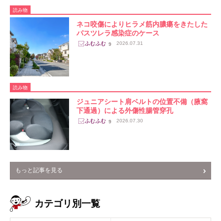
読み物
ネコ咬傷によりヒラメ筋内膿瘍をきたした
パスツレラ感染症のケース
2026.07.31
9
読み物
ジュニアシート肩ベルトの位置不備（腋窩
下通過）による外傷性腸管穿孔
2026.07.30
9
もっと記事を見る
カテゴリ別一覧