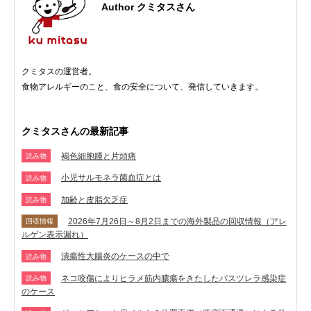
Author クミタスさん
クミタスの運営者。
食物アレルギーのこと、食の安全について、発信していきます。
クミタスさんの最新記事
褐色細胞腫と片頭痛
読み物
小児サルモネラ菌血症とは
読み物
加齢と皮脂欠乏症
読み物
2026年7月26日～8月2日までの海外製品の回収情報（アレ
回収情報
ルゲン表示漏れ）
潰瘍性大腸炎のケースの中で
読み物
ネコ咬傷によりヒラメ筋内膿瘍をきたしたパスツレラ感染症
読み物
のケース