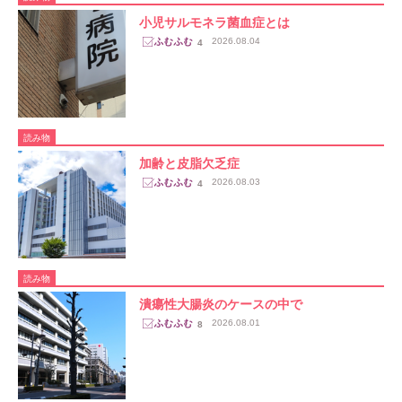
小児サルモネラ菌血症とは
2026.08.04
4
読み物
加齢と皮脂欠乏症
2026.08.03
4
読み物
潰瘍性大腸炎のケースの中で
2026.08.01
8