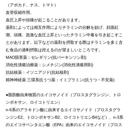
（アボカド、ナス、トマト）
血管収縮作用。
血圧上昇や頭痛が起こることがあります。
薬剤によっては相互作用によりチラミンの分解を妨げ、顔面紅
潮、頭痛、急激な血圧上昇といったチラミン中毒を引き起こすこ
とがあります。以下などの薬剤を摂取する際はチラミンを多く含
む食品の過剰摂取は控えるのが望ましいところです。
MAO阻害薬：セレギリン(抗パーキンソン剤)
消化性潰瘍治療薬：シメチジン(消化性潰瘍用剤)
抗結核薬：イソニアジド(抗結核剤)
精神神経薬 三環系抗うつ薬：イミプラミン(抗うつ・不安薬)
●脂肪酸由来物質のエイコサノイド（プロスタグランジン、トロ
ンボキサン、ロイコトリエン）
n-6系のアラキドン酸に由来するエイコサノイド（プロスタグラ
ンジンE2、トロンボキサンB2、ロイコトリエンB4など）、n-3系
のエイコサペンタエン酸（EPA）由来のエイコサノイド（プロス