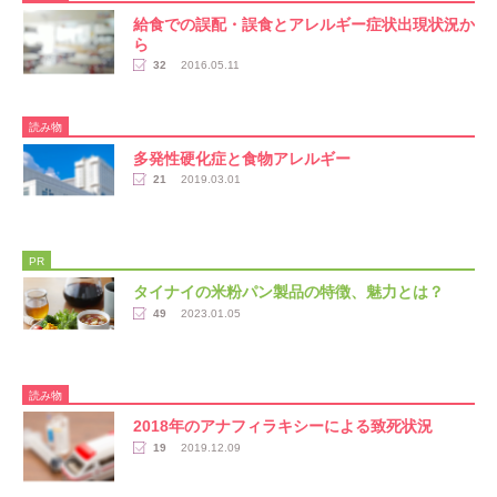
給食での誤配・誤食とアレルギー症状出現状況か
ら
32
2016.05.11
読み物
多発性硬化症と食物アレルギー
21
2019.03.01
PR
タイナイの米粉パン製品の特徴、魅力とは？
49
2023.01.05
読み物
2018年のアナフィラキシーによる致死状況
19
2019.12.09