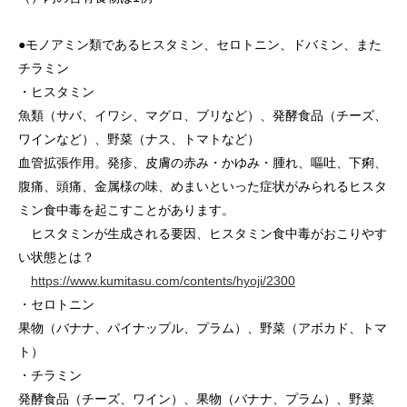
●モノアミン類であるヒスタミン、セロトニン、ドバミン、また
チラミン
・ヒスタミン
魚類（サバ、イワシ、マグロ、ブリなど）、発酵食品（チーズ、
ワインなど）、野菜（ナス、トマトなど）
血管拡張作用。発疹、皮膚の赤み・かゆみ・腫れ、嘔吐、下痢、
腹痛、頭痛、金属様の味、めまいといった症状がみられるヒスタ
ミン食中毒を起こすことがあります。
ヒスタミンが生成される要因、ヒスタミン食中毒がおこりやす
い状態とは？
https://www.kumitasu.com/contents/hyoji/2300
・セロトニン
果物（バナナ、パイナップル、プラム）、野菜（アボカド、トマ
ト）
・チラミン
発酵食品（チーズ、ワイン）、果物（バナナ、プラム）、野菜