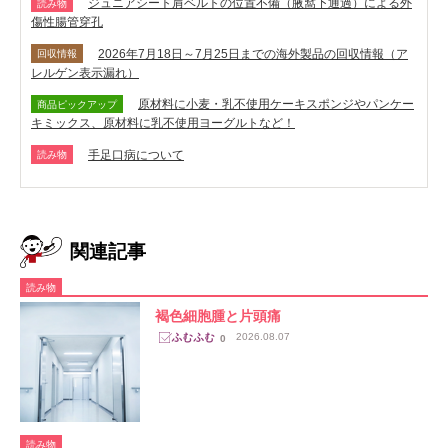
ジュニアシート肩ベルトの位置不備（腋窩下通過）による外
読み物
傷性腸管穿孔
2026年7月18日～7月25日までの海外製品の回収情報（ア
回収情報
レルゲン表示漏れ）
原材料に小麦・乳不使用ケーキスポンジやパンケー
商品ピックアップ
キミックス、原材料に乳不使用ヨーグルトなど！
手足口病について
読み物
関連記事
読み物
褐色細胞腫と片頭痛
2026.08.07
0
読み物