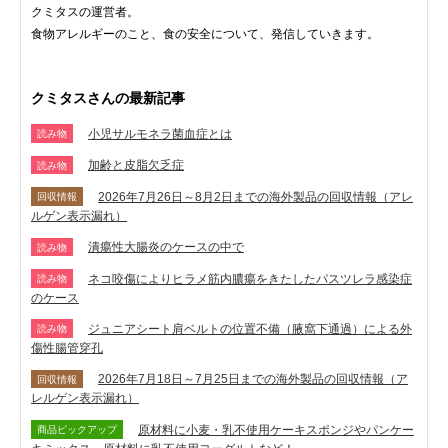
クミタスの運営者。
食物アレルギーのこと、食の安全について、発信していきます。
クミタスさんの最新記事
小児サルモネラ菌血症とは
読み物
加齢と皮脂欠乏症
読み物
2026年7月26日～8月2日までの海外製品の回収情報（アレ
回収情報
ルゲン表示漏れ）
潰瘍性大腸炎のケースの中で
読み物
ネコ咬傷によりヒラメ筋内膿瘍をきたしたパスツレラ感染症
読み物
のケース
ジュニアシート肩ベルトの位置不備（腋窩下通過）による外
読み物
傷性腸管穿孔
2026年7月18日～7月25日までの海外製品の回収情報（ア
回収情報
レルゲン表示漏れ）
原材料に小麦・乳不使用ケーキスポンジやパンケー
商品ピックアップ