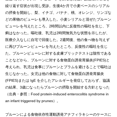
繰り返す症状が出現し受診。生後4か月で小麦ベースのシリアル
の摂食を開始し、梨、イチゴ、バナナ、桃、オレンジ、リンゴな
どの果物のピューレも導入した。小麦シリアルと混ぜたプルーン
ピューレを与えたところ、2時間以内に反復性の嘔吐を生じ、下
痢はなかった。嘔吐後、乳児は2時間無気力な状態を示したが、
医療介入なしに自宅で回復した。2週間後、他の食べ物を与えず
に再びプルーンピューレを与えたところ、反復性の嘔吐を生じ
た。プルーンピューレに対する皮膚プリックテストは陰性である
ことなどから、プルーンに対する食物蛋白誘発胃腸炎(FPIES)と
考えられ、乳児は食事にプルーンとプラムを避けることで嘔吐は
生じなかった。女児は他の食物に対して食物蛋白誘発胃腸炎
(FPIES)または IgE を介したアレルギーを発症しておらず、協議
の結果、3歳になったらプルーンの摂取を開始する方針となった
（出典・参照：Food protein-induced enterocolitis syndrome in
an infant triggered by prunes）。
プルーンによる食物依存性運動誘発アナフィラキシーのケースに