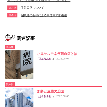
キミックス、原材料に乳不使用ヨーグルトなど！
手足口病について
読み物
扇風機の羽根による中指中節部裂創
読み物
関連記事
読み物
小児サルモネラ菌血症とは
2026.08.04
4
読み物
加齢と皮脂欠乏症
2026.08.03
4