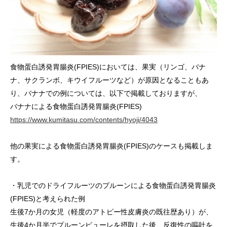
食物蛋白誘発胃腸炎(FPIES)においては、果実（リンゴ、バナ
ナ、サクランボ、キウイフルーツなど）が原因となることもあ
り、バナナでの例については、以下で掲載しておりますが、
バナナによる食物蛋白誘発胃腸炎(FPIES)
https://www.kumitasu.com/contents/hyoji/4043
他の果実による食物蛋白誘発胃腸炎(FPIES)のケースも掲載しま
す。
・乳児でのドライフルーツのプルーンによる食物蛋白誘発胃腸炎
(FPIES)と考えられた例
生後7か月の女児（軽度のアトピー性皮膚炎の既往歴あり）が、
生後4か月半でプルーンピューレを摂取した後、反復性の嘔吐を