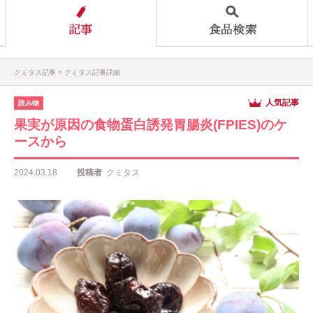
クミタス記事
クミタス記事詳細
人気記事
読み物
果実が原因の食物蛋白誘発胃腸炎(FPIES)のケ
ースから
2024.03.18
投稿者
クミタス