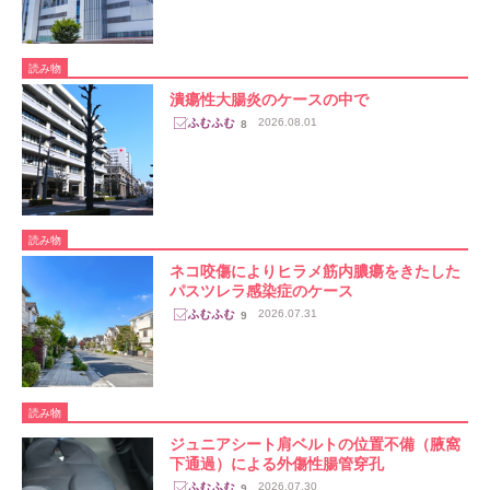
読み物
潰瘍性大腸炎のケースの中で
2026.08.01
8
読み物
ネコ咬傷によりヒラメ筋内膿瘍をきたした
パスツレラ感染症のケース
2026.07.31
9
読み物
ジュニアシート肩ベルトの位置不備（腋窩
下通過）による外傷性腸管穿孔
2026.07.30
9