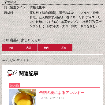
栄養成分
同じ製造ライン
情報収集中
原材料
原材料：鶏肉(国産)、還元水あめ、しょうゆ、砂糖、
食塩、たん白加水分解物、香辛料、たれ(デキストリ
ン、砂糖、しょうゆ)／加工デンプン、増粘剤(加工デ
ンプン)、(一部に小麦・大豆・鶏肉・豚肉を含む)
小麦
大豆
鶏肉
豚肉
関連記事
読み物
缶詰の桃によるアレルギー
16
2020.11.07