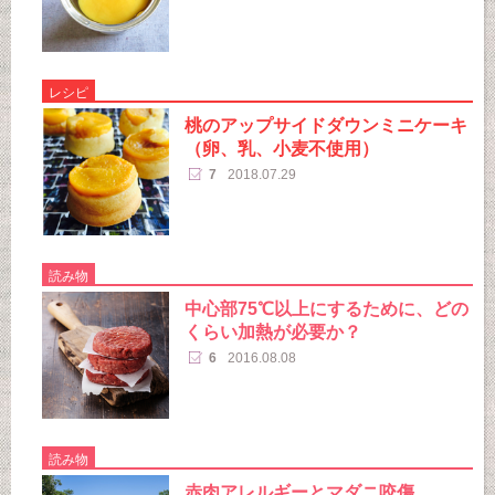
レシピ
桃のアップサイドダウンミニケーキ
（卵、乳、小麦不使用）
7
2018.07.29
読み物
中心部75℃以上にするために、どの
くらい加熱が必要か？
6
2016.08.08
読み物
赤肉アレルギーとマダニ咬傷