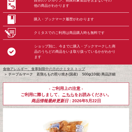
自分のアレルゲン、制限対象食品を含まないその
他の商品がわかります
購入・ブックマーク履歴がわかります
クミタスでのご利用は商品購入時も無料です
ショップ別に、今までに購入・ブックマークした商
品のうちどの商品をいま取り扱っているかがわかり
ます
食物アレルギー、食事制限中の方のクミタス トップ
＞
テーブルマーク 若鶏ももの照り焼き(国産) 500g(10個) 商品詳細
- ご利用上の注意 -
ご利用に際しまして、
こちら
をお読みください。
商品情報最終更新日
: 2026年5月22日