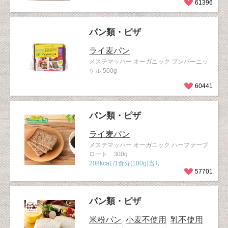
61396
パン類・ピザ
ライ麦パン
メステマッハー オーガニック プンパーニッ
ケル 500g
60441
パン類・ピザ
ライ麦パン
メステマッハー オーガニック ハーファーブ
ロート 300g
208kcaL/1食分(100g)当り
57701
パン類・ピザ
米粉パン
小麦不使用
乳不使用