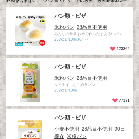
豚肉を含まない、「パン類・ピザ」での検索 検索結果322件
パン類・ピザ
米粉パン
28品目不使用
みんなの食卓 お米で作ったまあるいパン
253kcal/100gあたり
123362
パン類・ピザ
米粉パン
28品目不使用
タイナイ おこめ食パン
252kcal/100g
77131
パン類・ピザ
小麦不使用
28品目不使用
90日
保存
米粉パン