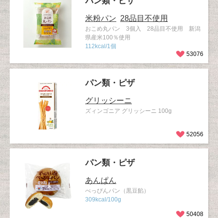
パン類・ピザ
米粉パン
28品目不使用
おこめ丸パン 3個入 28品目不使用 新潟
県産米100％使用
112kcal/1個
53076
パン類・ピザ
グリッシーニ
ズィンゴニア グリッシーニ 100g
52056
パン類・ピザ
あんぱん
べっぴんパン（黒豆餡）
309kcal/100g
50408