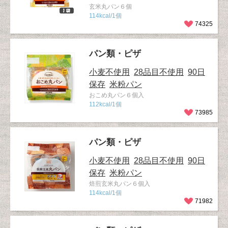
玄米丸パン６個
114kcal/1個
74325
パン類・ピザ
小麦不使用
28品目不使用
90日
保存
米粉パン
おこめ丸パン６個入
112kcal/1個
73985
パン類・ピザ
小麦不使用
28品目不使用
90日
保存
米粉パン
焙煎玄米丸パン６個入
114kcal/1個
71982