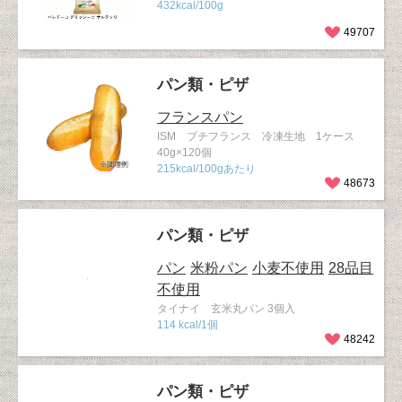
432kcal/100g
49707
パン類・ピザ
フランスパン
ISM プチフランス 冷凍生地 1ケース
40g×120個
215kcal/100gあたり
48673
パン類・ピザ
パン
米粉パン
小麦不使用
28品目
不使用
タイナイ 玄米丸パン 3個入
114 kcal/1個
48242
パン類・ピザ