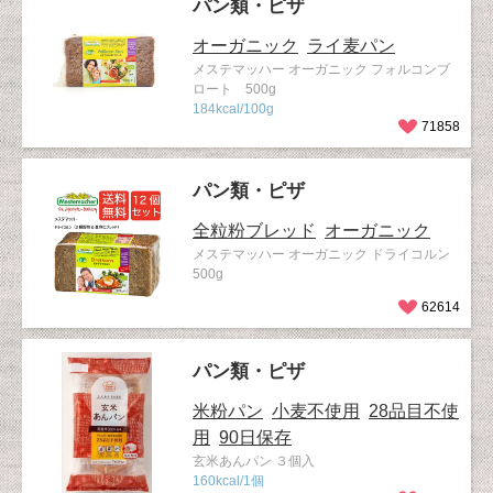
パン類・ピザ
オーガニック
ライ麦パン
メステマッハー オーガニック フォルコンブ
ロート 500g
184kcal/100g
71858
パン類・ピザ
全粒粉ブレッド
オーガニック
メステマッハー オーガニック ドライコルン
500g
62614
パン類・ピザ
米粉パン
小麦不使用
28品目不使
用
90日保存
玄米あんパン ３個入
160kcal/1個