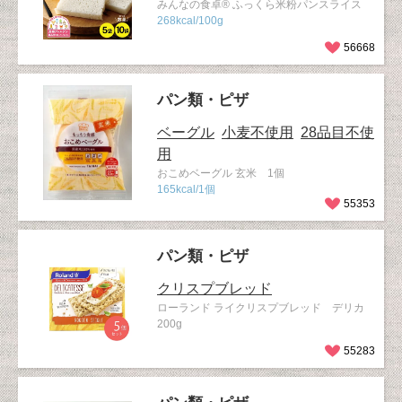
みんなの食卓® ふっくら米粉パンスライス
268kcal/100g
56668
パン類・ピザ
ベーグル
小麦不使用
28品目不使
用
おこめベーグル 玄米 1個
165kcal/1個
55353
パン類・ピザ
クリスプブレッド
ローランド ライクリスプブレッド デリカ
200g
55283