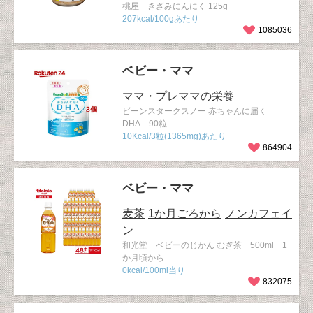
桃屋 きざみにんにく 125g
207kcal/100gあたり
1085036
ベビー・ママ
ママ・プレママの栄養
ビーンスタークスノー 赤ちゃんに届く
DHA 90粒
10Kcal/3粒(1365mg)あたり
864904
ベビー・ママ
麦茶
1か月ごろから
ノンカフェイ
ン
和光堂 ベビーのじかん むぎ茶 500ml 1
か月頃から
0kcal/100ml当り
832075