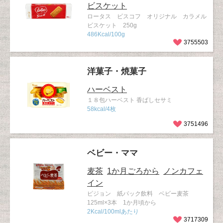
ビスケット
ロータス ビスコフ オリジナル カラメル
ビスケット 250g
486Kcal/100g
3755503
洋菓子・焼菓子
ハーベスト
１８包ハーベスト 香ばしセサミ
58kcal/4枚
3751496
ベビー・ママ
麦茶
1か月ごろから
ノンカフェ
イン
ピジョン 紙パック飲料 ベビー麦茶
125ml×3本 1か月頃から
2Kcal/100mlあたり
3717309