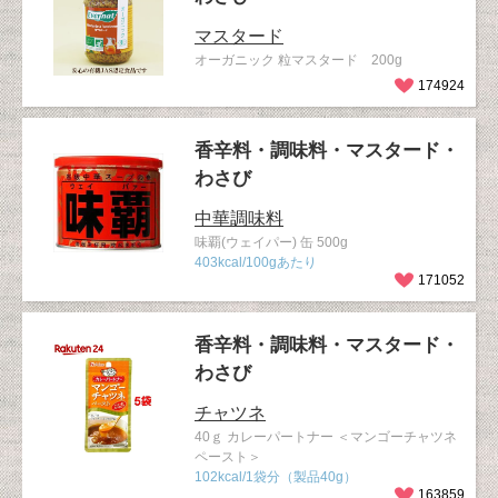
マスタード
オーガニック 粒マスタード 200g
174924
香辛料・調味料・マスタード・
わさび
中華調味料
味覇(ウェイパー) 缶 500g
403kcal/100gあたり
171052
香辛料・調味料・マスタード・
わさび
チャツネ
40ｇ カレーパートナー ＜マンゴーチャツネ
ペースト＞
102kcal/1袋分（製品40g）
163859