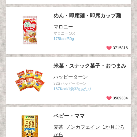
めん・即席麺・即席カップ麺
マロニー
マロニー 50g
175kcal/50g
3715816
米菓・スナック菓子・おつまみ
ハッピーターン
32g ハッピーターン
167Kcal/1袋32gあたり
3509334
ベビー・ママ
麦茶
ノンカフェイン
1か月ごろ
から