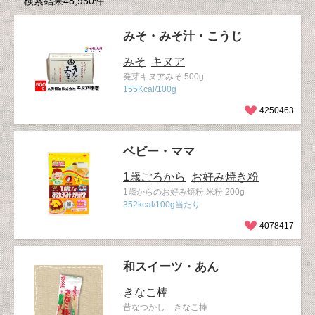
検索結果48,950件
みそ・みそ汁・こうじ
みそ
キヌア
発芽キヌアみそ 500g
155Kcal/100g
4250463
ベビー・ママ
1歳ごろから
お好み焼き粉
1歳からのお好み焼粉 米粉 200g
352kcal/100g当たり
4078417
和スイーツ・あん
きなこ棒
昔なつかし きなこ棒