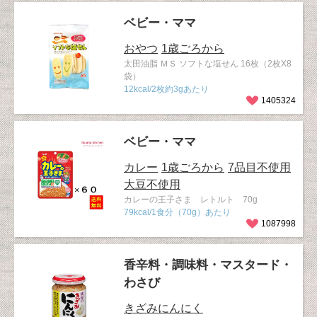
ベビー・ママ
おやつ
1歳ごろから
太田油脂 ＭＳ ソフトな塩せん 16枚（2枚X8
袋）
12kcal/2枚約3gあたり
1405324
ベビー・ママ
カレー
1歳ごろから
7品目不使用
大豆不使用
カレーの王子さま レトルト 70g
79kcal/1食分（70g）あたり
1087998
香辛料・調味料・マスタード・
わさび
きざみにんにく