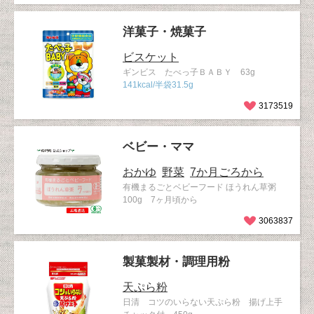
洋菓子・焼菓子
ビスケット
ギンビス たべっ子ＢＡＢＹ 63g
141kcal/半袋31.5g
3173519
ベビー・ママ
おかゆ
野菜
7か月ごろから
有機まるごとベビーフード ほうれん草粥
100g 7ヶ月頃から
3063837
製菓製材・調理用粉
天ぷら粉
日清 コツのいらない天ぷら粉 揚げ上手