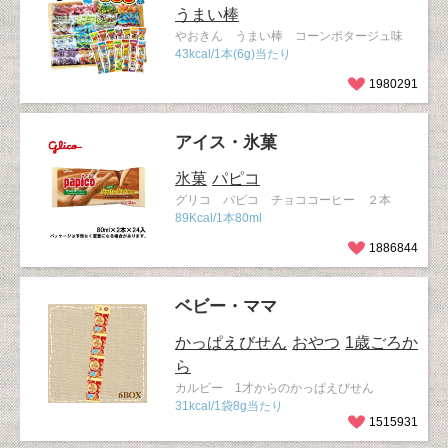
うまい棒
やおきん うまい棒 コーンポタージュ味
43kcal/1本(6g)当たり
1980291
アイス・氷菓
氷菓
パピコ
グリコ パピコ チョココーヒー ２本
89Kcal/1本80ml
1886844
ベビー・ママ
かっぱえびせん
おやつ
1歳ごろか
ら
カルビー 1才からのかっぱえびせん
31kcal/1袋8g当たり
1515931