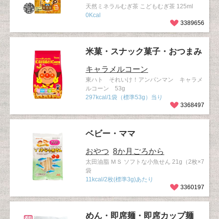
天然ミネラルむぎ茶 こどもむぎ茶 125ml
0Kcal
3389656
米菓・スナック菓子・おつまみ
キャラメルコーン
東ハト それいけ！アンパンマン キャラメ
ルコーン 53g
297kcal/1袋（標準53g）当り
3368497
ベビー・ママ
おやつ
8か月ごろから
太田油脂 ＭＳ ソフトな小魚せん 21g（2枚×7
袋
11kcal/2枚(標準3g)あたり
3360197
めん・即席麺・即席カップ麺