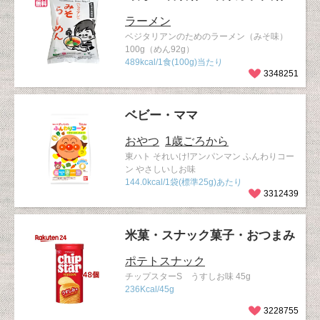
ラーメン
ベジタリアンのためのラーメン（みそ味）
100g（めん92g）
489kcal/1食(100g)当たり
3348251
ベビー・ママ
おやつ
1歳ごろから
東ハト それいけ!アンパンマン ふんわりコー
ン やさしいしお味
144.0kcal/1袋(標準25g)あたり
3312439
米菓・スナック菓子・おつまみ
ポテトスナック
チップスターS うすしお味 45g
236Kcal/45g
3228755