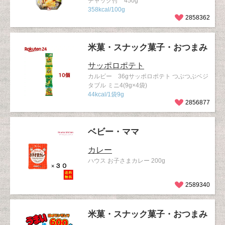
チャック付 450g
358kcal/100g
2858362
米菓・スナック菓子・おつまみ
サッポロポテト
カルビー 36gサッポロポテト つぶつぶベジ
タブル ミニ4(9g×4袋)
44kcal/1袋9g
2856877
ベビー・ママ
カレー
ハウス お子さまカレー 200g
2589340
米菓・スナック菓子・おつまみ