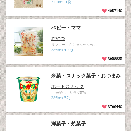
71.1kcal/1袋
4057140
ベビー・ママ
おやつ
サンコー 赤ちゃんせんべい
385kcal/100g
3958835
米菓・スナック菓子・おつまみ
ポテトスナック
じゃがりこ サラダ57g
285kcal/57g
3766440
洋菓子・焼菓子