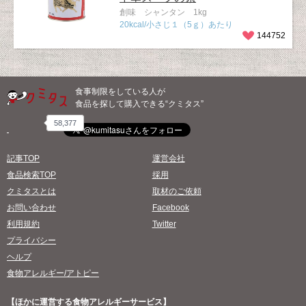
創味 シャンタン 1kg
20kcal/小さじ１（5ｇ）あたり
144752
食事制限をしている人が
食品を探して購入できる“クミタス”
58,377
記事TOP
運営会社
食品検索TOP
採用
クミタスとは
取材のご依頼
お問い合わせ
Facebook
利用規約
Twitter
プライバシー
ヘルプ
食物アレルギー/アトピー
【ほかに運営する食物アレルギーサービス】