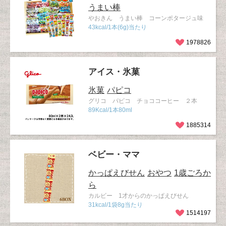
うまい棒
やおきん うまい棒 コーンポタージュ味
43kcal/1本(6g)当たり
1978826
アイス・氷菓
氷菓
パピコ
グリコ パピコ チョココーヒー ２本
89Kcal/1本80ml
1885314
ベビー・ママ
かっぱえびせん
おやつ
1歳ごろか
ら
カルビー 1才からのかっぱえびせん
31kcal/1袋8g当たり
1514197