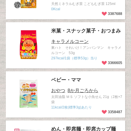
天然ミネラルむぎ茶 こどもむぎ茶 125ml
0Kcal
3387688
米菓・スナック菓子・おつまみ
キャラメルコーン
東ハト それいけ！アンパンマン キャラメ
ルコーン 53g
297kcal/1袋（標準53g）当り
3366605
ベビー・ママ
おやつ
8か月ごろから
太田油脂 ＭＳ ソフトな小魚せん 21g（2枚×7
袋
11kcal/2枚(標準3g)あたり
3358487
めん・即席麺・即席カップ麺