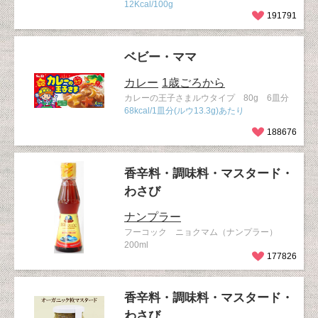
12Kcal/100g
191791
ベビー・ママ
カレー
1歳ごろから
カレーの王子さまルウタイプ 80g 6皿分
68kcal/1皿分(ルウ13.3g)あたり
188676
香辛料・調味料・マスタード・
わさび
ナンプラー
フーコック ニョクマム（ナンプラー）
200ml
177826
香辛料・調味料・マスタード・
わさび