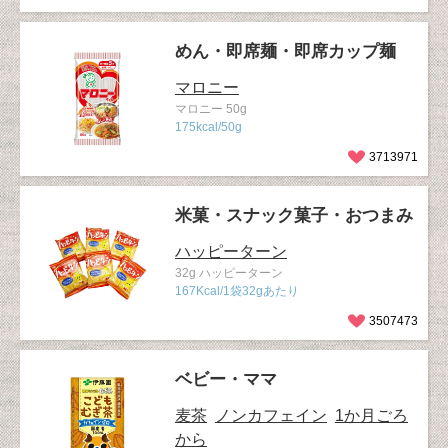
めん・即席麺・即席カップ麺
マロニー
マロニー 50g
175kcal/50g
3713971
米菓・スナック菓子・おつまみ
ハッピーターン
32g ハッピーターン
167Kcal/1袋32gあたり
3507473
ベビー・ママ
麦茶
ノンカフェイン
1か月ごろ
から