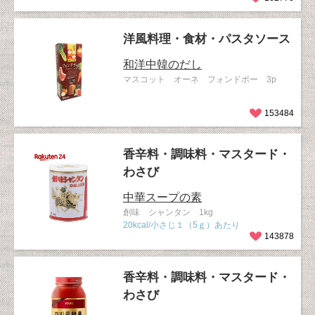
洋風料理・食材・パスタソース
和洋中韓のだし
マスコット オーネ フォンドボー 3p
153484
香辛料・調味料・マスタード・
わさび
中華スープの素
創味 シャンタン 1kg
20kcal/小さじ１（5ｇ）あたり
143878
香辛料・調味料・マスタード・
わさび