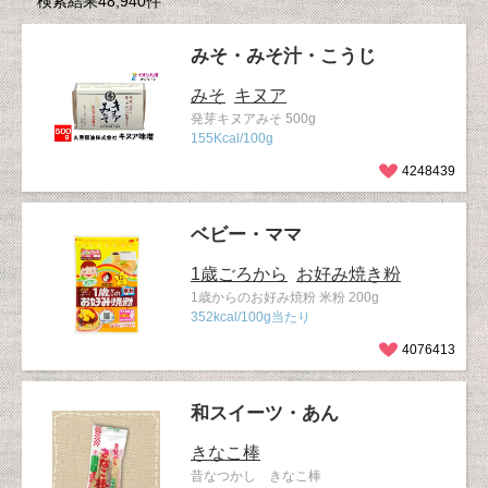
検索結果48,940件
みそ・みそ汁・こうじ
みそ
キヌア
発芽キヌアみそ 500g
155Kcal/100g
4248439
ベビー・ママ
1歳ごろから
お好み焼き粉
1歳からのお好み焼粉 米粉 200g
352kcal/100g当たり
4076413
和スイーツ・あん
きなこ棒
昔なつかし きなこ棒