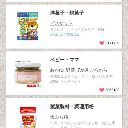
洋菓子・焼菓子
ビスケット
ギンビス たべっ子ＢＡＢＹ 63g
141kcal/半袋31.5g
3171739
ベビー・ママ
おかゆ
野菜
7か月ごろから
有機まるごとベビーフード ほうれん草粥
100g 7ヶ月頃から
3062180
製菓製材・調理用粉
天ぷら粉
日清 コツのいらない天ぷら粉 揚げ上手