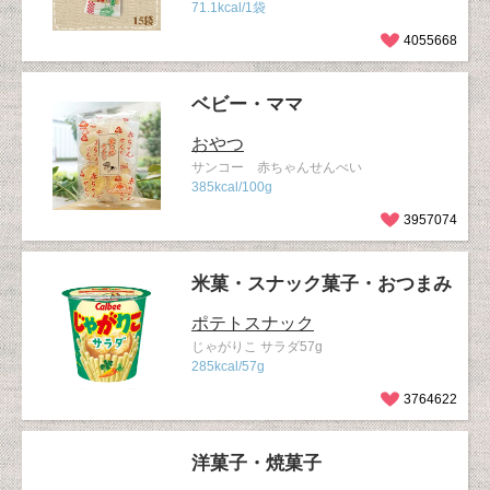
71.1kcal/1袋
4055668
ベビー・ママ
おやつ
サンコー 赤ちゃんせんべい
385kcal/100g
3957074
米菓・スナック菓子・おつまみ
ポテトスナック
じゃがりこ サラダ57g
285kcal/57g
3764622
洋菓子・焼菓子