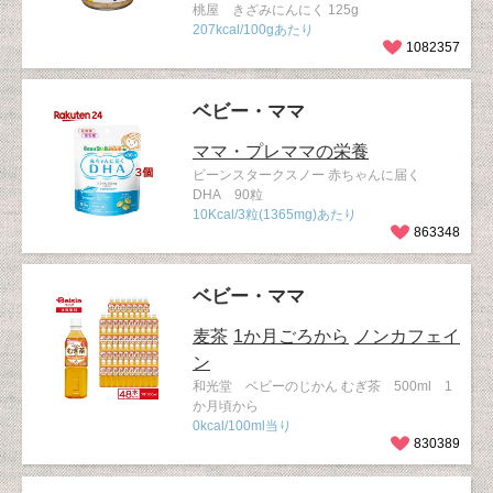
桃屋 きざみにんにく 125g
207kcal/100gあたり
1082357
ベビー・ママ
ママ・プレママの栄養
ビーンスタークスノー 赤ちゃんに届く
DHA 90粒
10Kcal/3粒(1365mg)あたり
863348
ベビー・ママ
麦茶
1か月ごろから
ノンカフェイ
ン
和光堂 ベビーのじかん むぎ茶 500ml 1
か月頃から
0kcal/100ml当り
830389