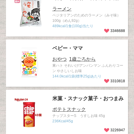
ラーメン
ベジタリアンのためのラーメン（みそ味）
100g（めん92g）
489kcal/1食(100g)当たり
3346688
ベビー・ママ
おやつ
1歳ごろから
東ハト それいけ!アンパンマン ふんわりコー
ン やさしいしお味
144.0kcal/1袋(標準25g)あたり
3310818
米菓・スナック菓子・おつまみ
ポテトスナック
チップスターS うすしお味 45g
236Kcal/45g
3226947