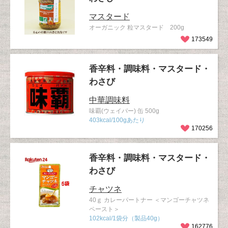
マスタード
オーガニック 粒マスタード 200g
173549
香辛料・調味料・マスタード・
わさび
中華調味料
味覇(ウェイパー) 缶 500g
403kcal/100gあたり
170256
香辛料・調味料・マスタード・
わさび
チャツネ
40ｇ カレーパートナー ＜マンゴーチャツネ
ペースト＞
102kcal/1袋分（製品40g）
162776