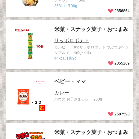
チャック付 450g
358kcal/100g
2856854
米菓・スナック菓子・おつまみ
サッポロポテト
カルビー 36gサッポロポテト つぶつぶベジ
タブル ミニ4(9g×4袋)
44kcal/1袋9g
2855269
ベビー・ママ
カレー
ハウス お子さまカレー 200g
2587598
米菓・スナック菓子・おつまみ