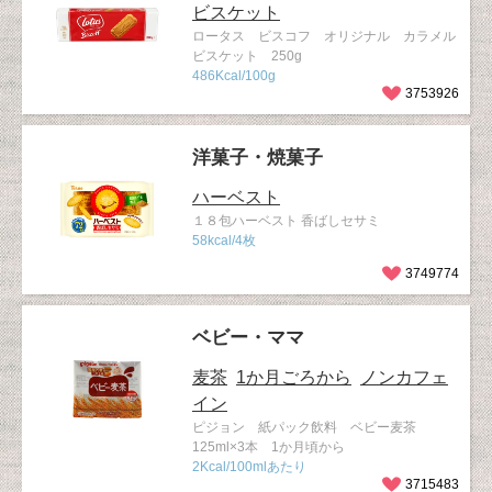
ビスケット
ロータス ビスコフ オリジナル カラメル
ビスケット 250g
486Kcal/100g
3753926
洋菓子・焼菓子
ハーベスト
１８包ハーベスト 香ばしセサミ
58kcal/4枚
3749774
ベビー・ママ
麦茶
1か月ごろから
ノンカフェ
イン
ピジョン 紙パック飲料 ベビー麦茶
125ml×3本 1か月頃から
2Kcal/100mlあたり
3715483