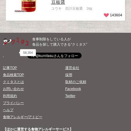
豆板醤
ユウキ 四川豆板醤 1kg
143604
食事制限をしている人が
食品を探して購入できる“クミタス”
58,354
記事TOP
運営会社
食品検索TOP
採用
クミタスとは
取材のご依頼
お問い合わせ
Facebook
利用規約
Twitter
プライバシー
ヘルプ
食物アレルギー/アトピー
【ほかに運営する食物アレルギーサービス】