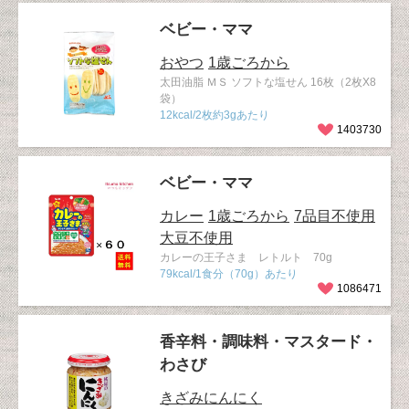
ベビー・ママ
おやつ
1歳ごろから
太田油脂 ＭＳ ソフトな塩せん 16枚（2枚X8
袋）
12kcal/2枚約3gあたり
1403730
ベビー・ママ
カレー
1歳ごろから
7品目不使用
大豆不使用
カレーの王子さま レトルト 70g
79kcal/1食分（70g）あたり
1086471
香辛料・調味料・マスタード・
わさび
きざみにんにく