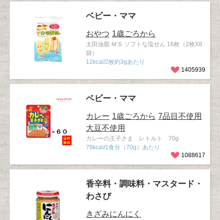
ベビー・ママ
おやつ
1歳ごろから
太田油脂 ＭＳ ソフトな塩せん 16枚（2枚X8
袋）
12kcal/2枚約3gあたり
1405939
ベビー・ママ
カレー
1歳ごろから
7品目不使用
大豆不使用
カレーの王子さま レトルト 70g
79kcal/1食分（70g）あたり
1088617
香辛料・調味料・マスタード・
わさび
きざみにんにく