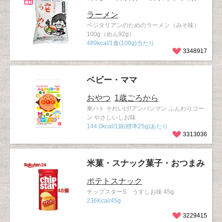
ラーメン
ベジタリアンのためのラーメン（みそ味）
100g（めん92g）
489kcal/1食(100g)当たり
3348917
ベビー・ママ
おやつ
1歳ごろから
東ハト それいけ!アンパンマン ふんわりコー
ン やさしいしお味
144.0kcal/1袋(標準25g)あたり
3313036
米菓・スナック菓子・おつまみ
ポテトスナック
チップスターS うすしお味 45g
236Kcal/45g
3229415