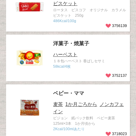
ビスケット
ロータス ビスコフ オリジナル カラメル
ビスケット 250g
486Kcal/100g
3756139
洋菓子・焼菓子
ハーベスト
１８包ハーベスト 香ばしセサミ
58kcal/4枚
3752137
ベビー・ママ
麦茶
1か月ごろから
ノンカフェ
イン
ピジョン 紙パック飲料 ベビー麦茶
125ml×3本 1か月頃から
2Kcal/100mlあたり
3718023