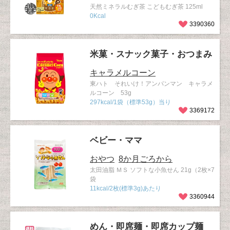
天然ミネラルむぎ茶 こどもむぎ茶 125ml
0Kcal
3390360
米菓・スナック菓子・おつまみ
キャラメルコーン
東ハト それいけ！アンパンマン キャラメ
ルコーン 53g
297kcal/1袋（標準53g）当り
3369172
ベビー・ママ
おやつ
8か月ごろから
太田油脂 ＭＳ ソフトな小魚せん 21g（2枚×7
袋
11kcal/2枚(標準3g)あたり
3360944
めん・即席麺・即席カップ麺