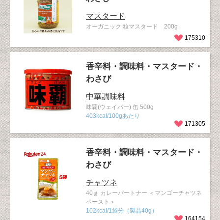
マスタード
オーガニック 粒マスタード 200g
175310
香辛料・調味料・マスタード・
わさび
中華調味料
味覇(ウェイパー) 缶 500g
403kcal/100gあたり
171305
香辛料・調味料・マスタード・
わさび
チャツネ
40ｇ カレーパートナー ＜マンゴーチャツネ
ペースト＞
102kcal/1袋分（製品40g）
164154