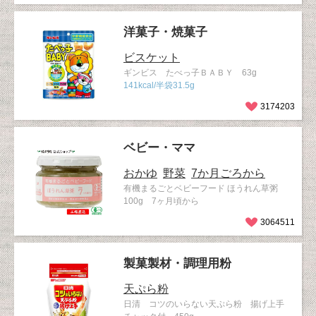
洋菓子・焼菓子
ビスケット
ギンビス たべっ子ＢＡＢＹ 63g
141kcal/半袋31.5g
3174203
ベビー・ママ
おかゆ
野菜
7か月ごろから
有機まるごとベビーフード ほうれん草粥
100g 7ヶ月頃から
3064511
製菓製材・調理用粉
天ぷら粉
日清 コツのいらない天ぷら粉 揚げ上手