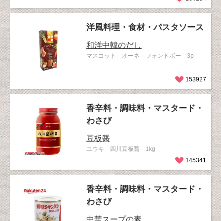
洋風料理・食材・パスタソース
和洋中韓のだし
マスコット オーネ フォンドボー 3p
153927
香辛料・調味料・マスタード・
わさび
豆板醤
ユウキ 四川豆板醤 1kg
145341
香辛料・調味料・マスタード・
わさび
中華スープの素