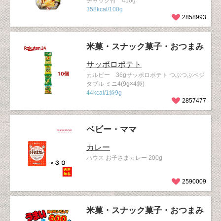
チャック付 450g
358kcal/100g
2858993
米菓・スナック菓子・おつまみ
サッポロポテト
カルビー 36gサッポロポテト つぶつぶベジ
タブル ミニ4(9g×4袋)
44kcal/1袋9g
2857477
ベビー・ママ
カレー
ハウス お子さまカレー 200g
2590009
米菓・スナック菓子・おつまみ