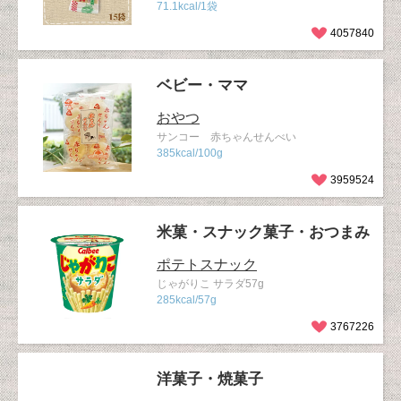
71.1kcal/1袋
4057840
ベビー・ママ
おやつ
サンコー 赤ちゃんせんべい
385kcal/100g
3959524
米菓・スナック菓子・おつまみ
ポテトスナック
じゃがりこ サラダ57g
285kcal/57g
3767226
洋菓子・焼菓子