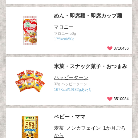
めん・即席麺・即席カップ麺
マロニー
マロニー 50g
175kcal/50g
3716436
米菓・スナック菓子・おつまみ
ハッピーターン
32g ハッピーターン
167Kcal/1袋32gあたり
3510084
ベビー・ママ
麦茶
ノンカフェイン
1か月ごろ
から