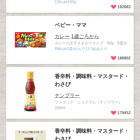
12Kcal/100g
192683
ベビー・ママ
カレー
1歳ごろから
カレーの王子さまルウタイプ 80g 6皿分
68kcal/1皿分(ルウ13.3g)あたり
188902
香辛料・調味料・マスタード・
わさび
ナンプラー
フーコック ニョクマム（ナンプラー）
200ml
179452
香辛料・調味料・マスタード・
わさび