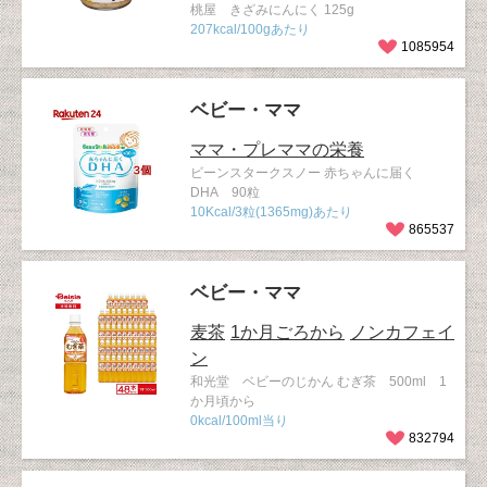
桃屋 きざみにんにく 125g
207kcal/100gあたり
1085954
ベビー・ママ
ママ・プレママの栄養
ビーンスタークスノー 赤ちゃんに届く
DHA 90粒
10Kcal/3粒(1365mg)あたり
865537
ベビー・ママ
麦茶
1か月ごろから
ノンカフェイ
ン
和光堂 ベビーのじかん むぎ茶 500ml 1
か月頃から
0kcal/100ml当り
832794