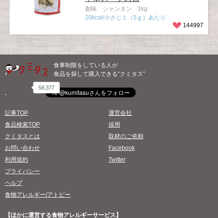
創味 シャンタン 1kg
20kcal/小さじ１（5ｇ）あたり
144997
食事制限をしている人が
食品を探して購入できる“クミタス”
58,377
記事TOP
運営会社
食品検索TOP
採用
クミタスとは
取材のご依頼
お問い合わせ
Facebook
利用規約
Twitter
プライバシー
ヘルプ
食物アレルギー/アトピー
【ほかに運営する食物アレルギーサービス】