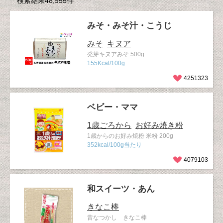
検索結果48,955件
みそ・みそ汁・こうじ
みそ
キヌア
発芽キヌアみそ 500g
155Kcal/100g
4251323
ベビー・ママ
1歳ごろから
お好み焼き粉
1歳からのお好み焼粉 米粉 200g
352kcal/100g当たり
4079103
和スイーツ・あん
きなこ棒
昔なつかし きなこ棒