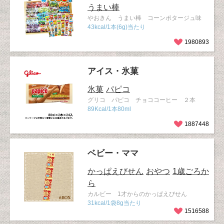
うまい棒
やおきん うまい棒 コーンポタージュ味
43kcal/1本(6g)当たり
1980893
アイス・氷菓
氷菓
パピコ
グリコ パピコ チョココーヒー ２本
89Kcal/1本80ml
1887448
ベビー・ママ
かっぱえびせん
おやつ
1歳ごろか
ら
カルビー 1才からのかっぱえびせん
31kcal/1袋8g当たり
1516588