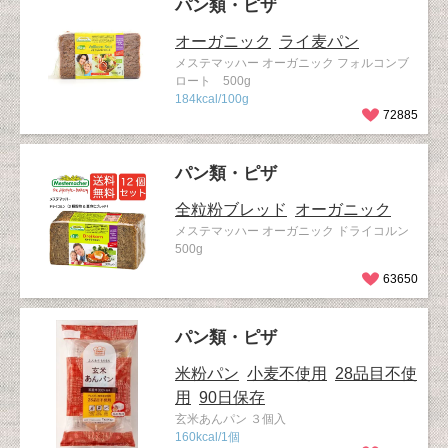
パン類・ピザ
オーガニック
ライ麦パン
メステマッハー オーガニック フォルコンブ
ロート 500g
184kcal/100g
72885
パン類・ピザ
全粒粉ブレッド
オーガニック
メステマッハー オーガニック ドライコルン
500g
63650
パン類・ピザ
米粉パン
小麦不使用
28品目不使
用
90日保存
玄米あんパン ３個入
160kcal/1個