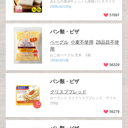
みんなの食卓® ふっくら米粉パンスライス
268kcal/100g
57697
パン類・ピザ
ベーグル
小麦不使用
28品目不使
用
おこめベーグル 玄米 1個
165kcal/1個
56329
パン類・ピザ
クリスプブレッド
ローランド ライクリスプブレッド デリカ
200g
56279