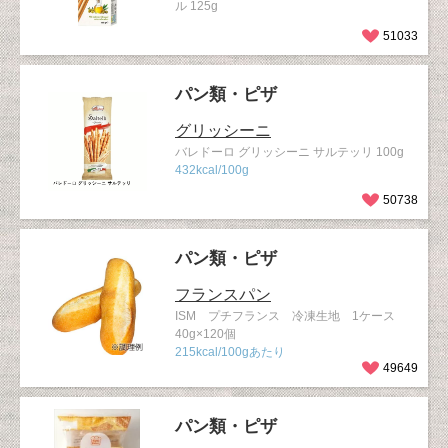
ル 125g
51033
パン類・ピザ
グリッシーニ
バレドーロ グリッシーニ サルテッリ 100g
432kcal/100g
50738
パン類・ピザ
フランスパン
ISM プチフランス 冷凍生地 1ケース
40g×120個
215kcal/100gあたり
49649
パン類・ピザ