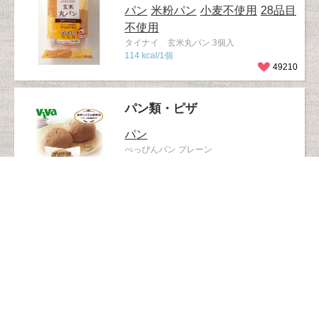
パン
米粉パン
小麦不使用
28品目
不使用
タイナイ 玄米丸パン 3個入
114 kcal/1個
49210
パン類・ピザ
パン
べっぴんパン プレーン
337kcal/100g
46721
パン類・ピザ
トルティーヤ
焼成冷凍 コーントルティーヤ 185g (10
枚)
46664