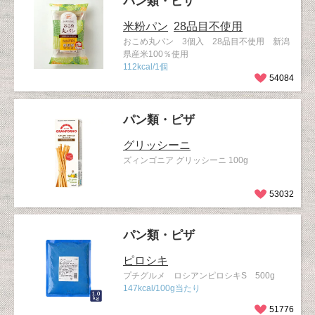
パン類・ピザ
米粉パン
28品目不使用
おこめ丸パン 3個入 28品目不使用 新潟
県産米100％使用
112kcal/1個
54084
パン類・ピザ
グリッシーニ
ズィンゴニア グリッシーニ 100g
53032
パン類・ピザ
ピロシキ
プチグルメ ロシアンピロシキS 500g
147kcal/100g当たり
51776