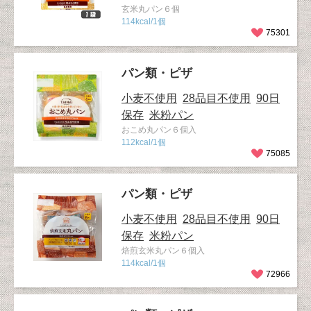
玄米丸パン６個
114kcal/1個
75301
パン類・ピザ
小麦不使用
28品目不使用
90日
保存
米粉パン
おこめ丸パン６個入
112kcal/1個
75085
パン類・ピザ
小麦不使用
28品目不使用
90日
保存
米粉パン
焙煎玄米丸パン６個入
114kcal/1個
72966