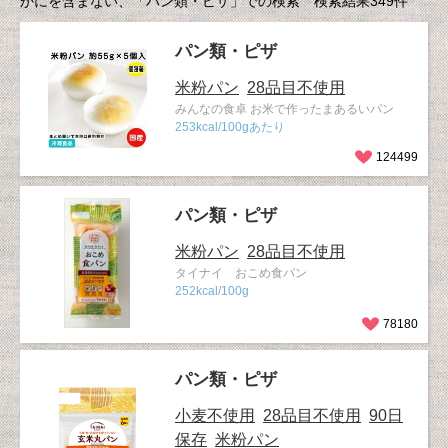
かにを含まない、「パン類・ピザ」での検索 検索結果349件
パン類・ピザ
米粉パン
28品目不使用
みんなの食卓 お米で作ったまあるいパン
253kcal/100gあたり
124499
パン類・ピザ
米粉パン
28品目不使用
タイナイ おこめ食パン
252kcal/100g
78180
パン類・ピザ
小麦不使用
28品目不使用
90日
保存
米粉パン