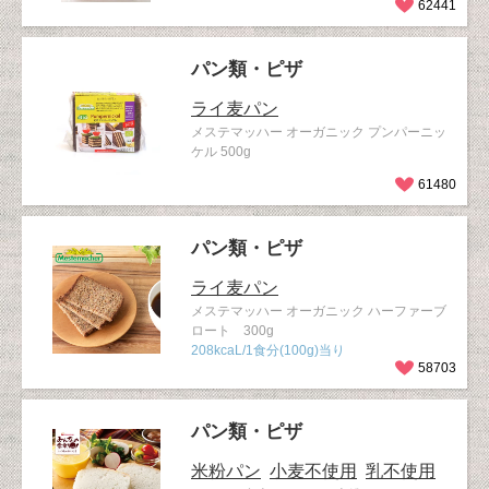
62441
パン類・ピザ
ライ麦パン
メステマッハー オーガニック プンパーニッ
ケル 500g
61480
パン類・ピザ
ライ麦パン
メステマッハー オーガニック ハーファーブ
ロート 300g
208kcaL/1食分(100g)当り
58703
パン類・ピザ
米粉パン
小麦不使用
乳不使用