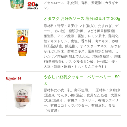
／セルロース、乳化剤、香料、安定剤（カラギナ
ン）
オタフク お好みソース 塩分50％オフ 300g
原材料：野菜・果実(トマト(輸入)、たまねぎ、デ
ーツ、その他)、糖類(砂糖、ぶどう糖果糖液糖)、
醸造酢、アミノ酸液、醤油、レモン果汁、難消化
性デキストリン、食塩、香辛料、肉エキス、砂糖
加工品(砂糖、醸造酢)、オイスターエキス、かつお
かれぶし粉末、酵母エキス、蛋白加水分解物、し
いたけ／増粘剤(加工でんぷん、増粘多糖類)、調味
料(無機塩等)、ポリグルタミン酸、(一部に小麦・
大豆・鶏肉・豚肉・もも・りんごを含む)
やさしい豆乳クッキー ベリーベリー 50
ｇ
原材料に小麦、乳、卵不使用。 原材料：米粉(米
(国産))、てんさい糖(国産)、食用なたね油、大豆粉
(大豆(国産)）、有機ストロベリー、有機ラズベリ
ー、有機ココナッツパウダー、有機豆乳、食塩
（佐賀県）