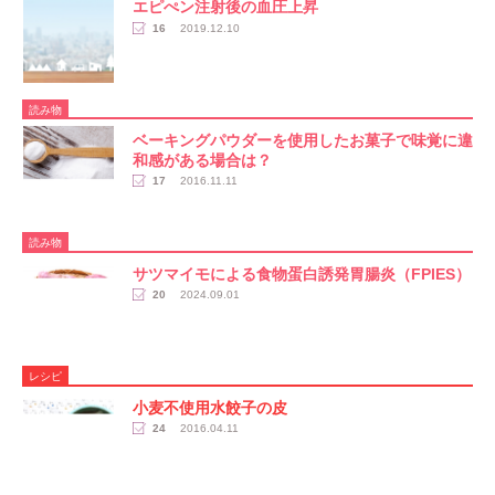
エピぺン注射後の血圧上昇
16
2019.12.10
読み物
ベーキングパウダーを使用したお菓子で味覚に違
和感がある場合は？
17
2016.11.11
読み物
サツマイモによる食物蛋白誘発胃腸炎（FPIES）
20
2024.09.01
レシピ
小麦不使用水餃子の皮
24
2016.04.11