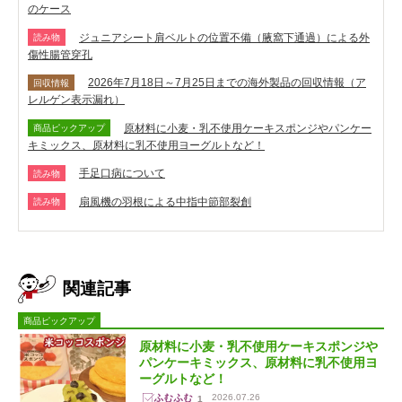
のケース
ジュニアシート肩ベルトの位置不備（腋窩下通過）による外
読み物
傷性腸管穿孔
2026年7月18日～7月25日までの海外製品の回収情報（ア
回収情報
レルゲン表示漏れ）
原材料に小麦・乳不使用ケーキスポンジやパンケー
商品ピックアップ
キミックス、原材料に乳不使用ヨーグルトなど！
手足口病について
読み物
扇風機の羽根による中指中節部裂創
読み物
関連記事
商品ピックアップ
原材料に小麦・乳不使用ケーキスポンジや
パンケーキミックス、原材料に乳不使用ヨ
ーグルトなど！
2026.07.26
1