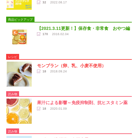
32
2022.08.17
商品ピックアップ
【2021.3.11更新！】保存食・非常食 おやつ編
170
2016.02.04
レシピ
モンブラン（卵、乳、小麦不使用）
18
2018.09.24
読み物
果汁による影響～免疫抑制剤、抗ヒスタミン薬
18
2020.01.09
読み物