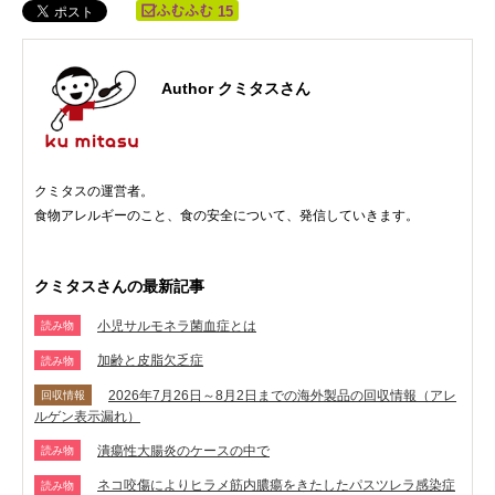
15
Author クミタスさん
クミタスの運営者。
食物アレルギーのこと、食の安全について、発信していきます。
クミタスさんの最新記事
小児サルモネラ菌血症とは
読み物
加齢と皮脂欠乏症
読み物
2026年7月26日～8月2日までの海外製品の回収情報（アレ
回収情報
ルゲン表示漏れ）
潰瘍性大腸炎のケースの中で
読み物
ネコ咬傷によりヒラメ筋内膿瘍をきたしたパスツレラ感染症
読み物