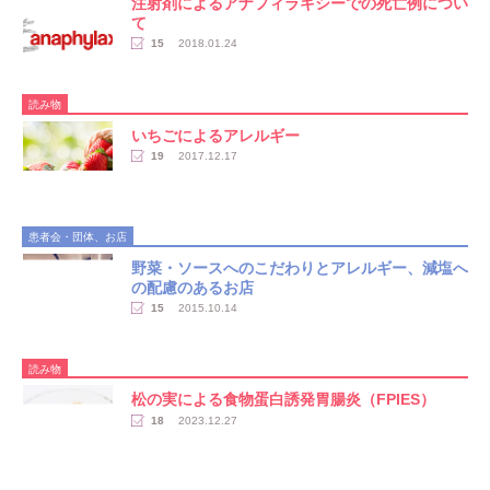
注射剤によるアナフィラキシーでの死亡例につい
て
15
2018.01.24
読み物
いちごによるアレルギー
19
2017.12.17
患者会・団体、お店
野菜・ソースへのこだわりとアレルギー、減塩へ
の配慮のあるお店
15
2015.10.14
読み物
松の実による食物蛋白誘発胃腸炎（FPIES）
18
2023.12.27