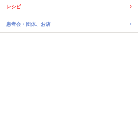
アレルギーSTORY
レシピ
患者会・団体、お店
病院
パン類・ピザ
米粉パン
28品目不使用
タイナイ おこめ食パン
252kcal/100g
78082