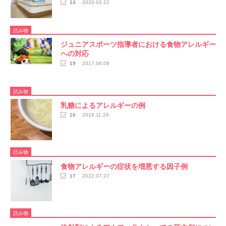
14
2020.03.22
読み物
ジュニアスポーツ指導者における食物アレルギー
への対応
19
2017.06.09
読み物
乳糖によるアレルギーの例
16
2019.11.26
読み物
食物アレルギーの症状を増悪する因子例
17
2022.07.27
読み物