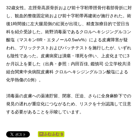
32歳女性。左脛骨高原骨折および前十字靭帯脛骨付着部骨折に対
し、観血的整復固定術および前十字靭帯再建術が施行された。術
後1時間後に左大腿屈側の紅斑が出現し、精査加療目的で翌日当
科を紹介受診した。術野消毒薬であるクロルヘキシジングルコン
酸塩（マスキン®R・エタノール0.5w/v%）による皮膚障害が疑
われ、プリックテストおよびパッチテストを施行したが、いずれ
も陰性であった。皮膚病変は潰瘍・壊死を伴い、上皮化までに3
か月以上を要した（出典・参照：内田百佳, 鑑慎司 公立学校共済
組合関東中央病院皮膚科 クロルヘキシジングルコン酸塩による
化学熱傷の1例）。
消毒薬の皮膚への薬液貯留、閉塞、圧迫、さらに全身麻酔下での
発見の遅れが重症化につながるため、リスクを十分認識して注意
する必要があることを示唆しています。
9