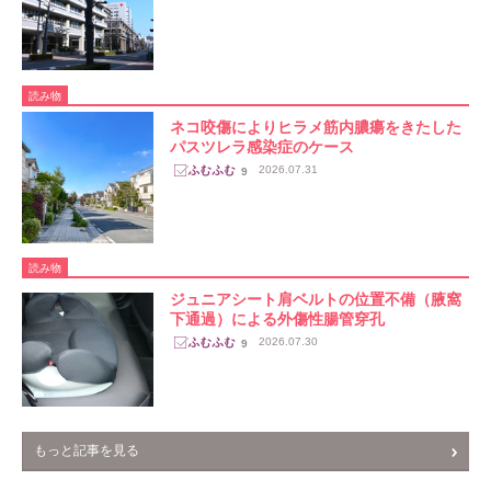
読み物
ネコ咬傷によりヒラメ筋内膿瘍をきたした
パスツレラ感染症のケース
2026.07.31
9
読み物
ジュニアシート肩ベルトの位置不備（腋窩
下通過）による外傷性腸管穿孔
2026.07.30
9
もっと記事を見る