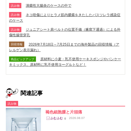
潰瘍性大腸炎のケースの中で
読み物
ネコ咬傷によりヒラメ筋内膿瘍をきたしたパスツレラ感染症
読み物
のケース
ジュニアシート肩ベルトの位置不備（腋窩下通過）による外
読み物
傷性腸管穿孔
2026年7月18日～7月25日までの海外製品の回収情報（ア
回収情報
レルゲン表示漏れ）
原材料に小麦・乳不使用ケーキスポンジやパンケー
商品ピックアップ
キミックス、原材料に乳不使用ヨーグルトなど！
関連記事
読み物
褐色細胞腫と片頭痛
2026.08.07
0