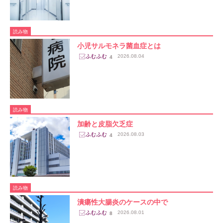
読み物
小児サルモネラ菌血症とは
2026.08.04
4
読み物
加齢と皮脂欠乏症
2026.08.03
4
読み物
潰瘍性大腸炎のケースの中で
2026.08.01
8