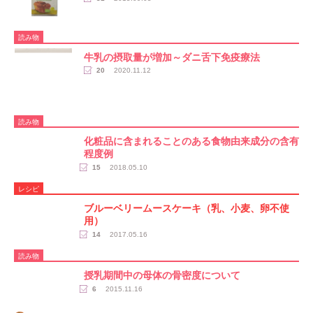
読み物
牛乳の摂取量が増加～ダニ舌下免疫療法
20
2020.11.12
読み物
化粧品に含まれることのある食物由来成分の含有
程度例
15
2018.05.10
レシピ
ブルーベリームースケーキ（乳、小麦、卵不使
用）
14
2017.05.16
読み物
授乳期間中の母体の骨密度について