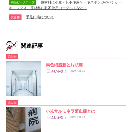
原材料に小麦・乳不使用ケーキスポンジやパンケー
商品ピックアップ
キミックス、原材料に乳不使用ヨーグルトなど！
手足口病について
読み物
関連記事
読み物
褐色細胞腫と片頭痛
2026.08.07
0
読み物
小児サルモネラ菌血症とは
2026.08.04
4