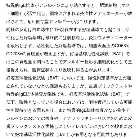
特異的IgE抗体がアレルゲンにより結合すると、肥満細胞（マス
ト細胞）が活性化し、顆粒に含まれる炎症性メディエーターが放
出されて、IgE 依存型アレルギーがおこります。
同様の反応は白血球中に1%弱存在する好塩基球でも起こり、活
性化した好塩基球は最終的には脱顆粒し、炎症性メディエーター
を放出します。活性化した好塩基球では、細胞表面上のCD63や
CD203cの発現量が増えますが、好塩基球活性化試験（BAT）で
はこの発現量を調べることでアレルギー反応を細胞変化として直
接捉えられ、臨床症状をより反映し得る面があります。
好塩基球活性化試験（BAT）においては、陽性判定基準がまだ確
立されていないなどの課題もありますが、皮膚プリックテストや
特異的IgE抗体検査が陽性でも、好塩基球活性化試験（BAT）で
低下、陰性となっている場合においては、耐性獲得している可能
性も期待できる面もあり、また特異的IgE抗体検査がない希少ア
レルゲンにおいての検査や、アナフィラキシーリスクのために皮
膚プリックテストが実施しにくいアレルゲンにおいての検査にお
いて好塩基球活性化試験（BAT）が有用となる可能性もありま