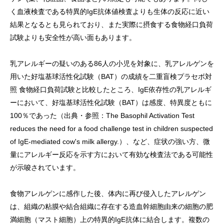
く血液検査である特異的IgE抗体値検査よりも生体の反応に近い
結果となるとも見られており、また実際に摂食する食物経口負荷
試験よりも安全性が高い面もあります。
乳アレルギーの疑いのある86人の小児を対象に、乳アレルゲンを
用いた好塩基球活性化試験（BAT）の成績を二重盲検プラセボ対
照 食物経口負荷試験と比較したところ、IgE依存性の乳アレルギ
ーにおいて、好塩基球活性化試験（BAT）は感度、特異度ともに
100％であった（出典・参照：The Basophil Activation Test
reduces the need for a food challenge test in children suspected
of IgE-mediated cow's milk allergy.）、など、症状の強い方、微
量にアレルギー反応を示す方において有効な検査法である可能性
が示唆されています。
食物アレルゲンに感作した後、体内に再び侵入したアレルゲン
は、組織の粘膜や結合組織に存在する造血幹細胞由来の細胞の肥
満細胞（マスト細胞）上の特異的IgE抗体に結合します。複数の