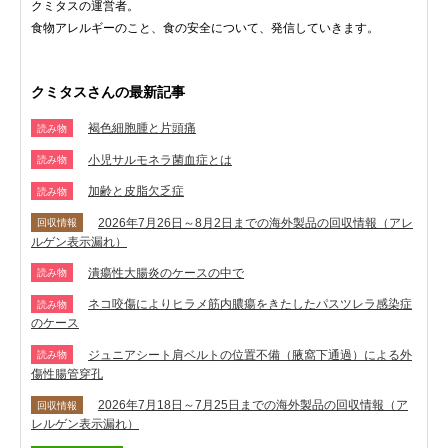
クミタスの運営者。
食物アレルギーのこと、食の安全について、発信していきます。
クミタスさんの最新記事
褐色細胞腫と片頭痛
読み物
小児サルモネラ菌血症とは
読み物
加齢と皮脂欠乏症
読み物
2026年7月26日～8月2日までの海外製品の回収情報（アレ
回収情報
ルゲン表示漏れ）
潰瘍性大腸炎のケースの中で
読み物
ネコ咬傷によりヒラメ筋内膿瘍をきたしたパスツレラ感染症
読み物
のケース
ジュニアシート肩ベルトの位置不備（腋窩下通過）による外
読み物
傷性腸管穿孔
2026年7月18日～7月25日までの海外製品の回収情報（ア
回収情報
レルゲン表示漏れ）