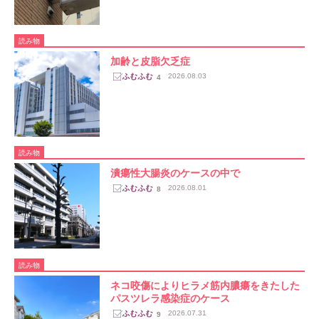
読み物
加齢と皮脂欠乏症
2026.08.03
4
読み物
潰瘍性大腸炎のケースの中で
2026.08.01
8
読み物
ネコ咬傷によりヒラメ筋内膿瘍をきたした
パスツレラ感染症のケース
2026.07.31
9