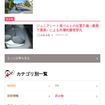
読み物
ジュニアシート肩ベルトの位置不備（腋窩
下通過）による外傷性腸管穿孔
2026.07.30
9
もっと記事を見る
カテゴリ別一覧
NEWS
PR
回収情報
読み物