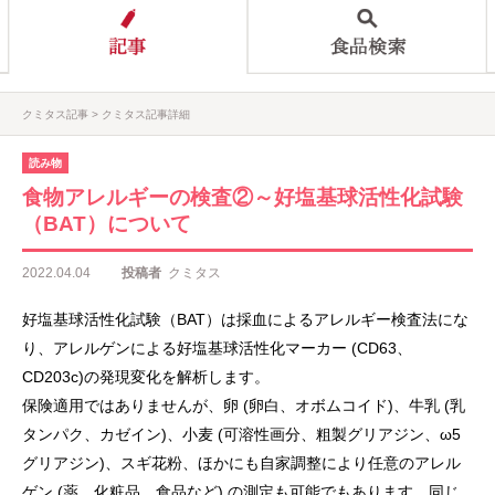
クミタス記事
クミタス記事詳細
読み物
食物アレルギーの検査②～好塩基球活性化試験
（BAT）について
2022.04.04
投稿者
クミタス
好塩基球活性化試験（BAT）は採血によるアレルギー検査法にな
り、アレルゲンによる好塩基球活性化マーカー (CD63、
CD203c)の発現変化を解析します。
保険適用ではありませんが、卵 (卵白、オボムコイド)、牛乳 (乳
タンパク、カゼイン)、小麦 (可溶性画分、粗製グリアジン、ω5
グリアジン)、スギ花粉、ほかにも自家調整により任意のアレル
ゲン (薬、化粧品、食品など) の測定も可能でもあります。同じ