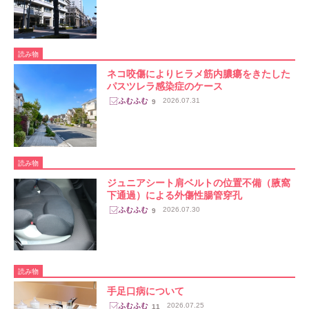
読み物
ネコ咬傷によりヒラメ筋内膿瘍をきたした
パスツレラ感染症のケース
2026.07.31
9
読み物
ジュニアシート肩ベルトの位置不備（腋窩
下通過）による外傷性腸管穿孔
2026.07.30
9
読み物
手足口病について
2026.07.25
11