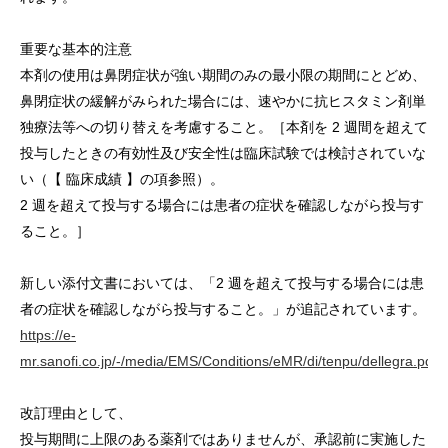
重要な基本的注意
本剤の使用は鼻閉症状が強い期間のみの最小限の期間にとどめ、
鼻閉症状の緩解がみられた場合には、速やかに抗ヒスタミン剤単
独療法等への切り替えを考慮すること。［本剤を 2 週間を超えて
投与したときの有効性及び安全性は臨床試験では検討されていな
い（【 臨床成績 】の項参照）。
2 週を超えて投与する場合には患者の症状を確認しながら投与す
ること。］
新しい添付文書においては、「2 週を超えて投与する場合には患
者の症状を確認しながら投与すること。」が追記されています。
https://e-
mr.sanofi.co.jp/-/media/EMS/Conditions/eMR/di/tenpu/dellegra.pdf
改訂理由として、
投与期間に上限のある薬剤ではありませんが、承認前に実施した