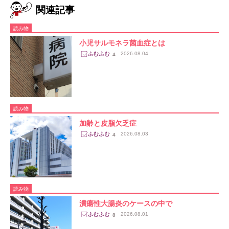
関連記事
読み物
小児サルモネラ菌血症とは
2026.08.04
4
読み物
加齢と皮脂欠乏症
2026.08.03
4
読み物
潰瘍性大腸炎のケースの中で
2026.08.01
8