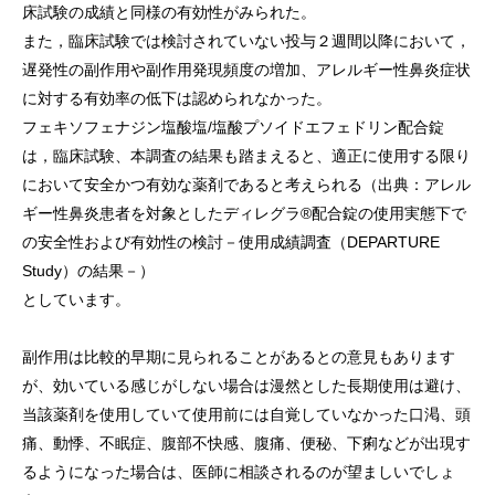
床試験の成績と同様の有効性がみられた。
また，臨床試験では検討されていない投与２週間以降において，
遅発性の副作用や副作用発現頻度の増加、アレルギー性鼻炎症状
に対する有効率の低下は認められなかった。
フェキソフェナジン塩酸塩/塩酸プソイドエフェドリン配合錠
は，臨床試験、本調査の結果も踏まえると、適正に使用する限り
において安全かつ有効な薬剤であると考えられる（出典：アレル
ギー性鼻炎患者を対象としたディレグラ®配合錠の使用実態下で
の安全性および有効性の検討－使用成績調査（DEPARTURE
Study）の結果－）
としています。
副作用は比較的早期に見られることがあるとの意見もあります
が、効いている感じがしない場合は漫然とした長期使用は避け、
当該薬剤を使用していて使用前には自覚していなかった口渇、頭
痛、動悸、不眠症、腹部不快感、腹痛、便秘、下痢などが出現す
るようになった場合は、医師に相談されるのが望ましいでしょ