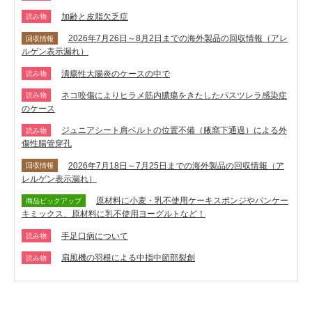
加齢と皮脂欠乏症
読み物
2026年7月26日～8月2日までの海外製品の回収情報（アレ
回収情報
ルゲン表示漏れ）
潰瘍性大腸炎のケースの中で
読み物
ネコ咬傷によりヒラメ筋内膿瘍をきたしたパスツレラ感染症
読み物
のケース
ジュニアシート肩ベルトの位置不備（腋窩下通過）による外
読み物
傷性腸管穿孔
2026年7月18日～7月25日までの海外製品の回収情報（ア
回収情報
レルゲン表示漏れ）
原材料に小麦・乳不使用ケーキスポンジやパンケー
商品ピックアップ
キミックス、原材料に乳不使用ヨーグルトなど！
手足口病について
読み物
扇風機の羽根による中指中節部裂創
読み物