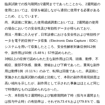
臨床試験での投与期間が2週間までであったことから、2週間超の
使用においては、症状を確認しながら適切に使用する必要がある
こため、としています。
尚、承認後に実施した使用成績調査においては、2週間超の使用
の場合においての安全性及び有効性データが得られており、
用法・用量に介入せず，日常診療における安全性および有効性デ
ータを電子的症例データ収集（Electronic Data Capture：EDC）
システムを用いて収集したところ、安全性解析対象症例912例
中、副作用は50例（5.48％）57件認められた。
3例以上の症例で認められた主な副作用は口渇、頭痛、動悸、不
眠症、腹部不快感、腹痛、便秘および下痢であった。重篤な副作
用は動悸1例（0.11％）のみで、転帰は回復であった。承認前に
実施された臨床試験の成績と比較して、本剤の副作用発現頻度は
高い傾向を示したが、副作用として示された事象はほとんど同じ
で特徴的なものは認められなかった。
一方、本剤投与２週間時および観察期間終了時（投与８週間また
は投与中止時）の有効率は，それぞれ73.4％および79.8％で，臨