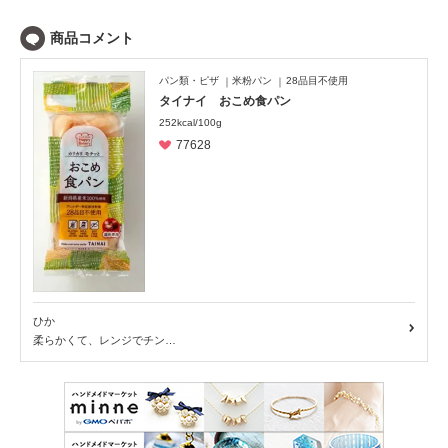
パン類・ピザ
米粉パン
28品目不使用
タイナイ おこめ食パン
252kcal/100g
77628
ひか
柔らかくて、レンジでチン…