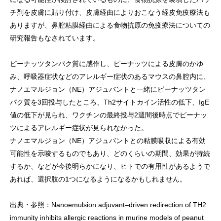
チ剤を皮膚に貼り付け、皮膚経由によりおこなう経皮免疫療法も
ありますが、鼻腔粘膜経由による食物抗原の免疫療法についての
研究報告もなされています。
ピーナッツタンパク質に感作し、ピーナッツによる皮膚のかゆ
み、呼吸器症状などのアレルギー症状のあるマウスの鼻腔内に、
ナノエマルジョン（NE）アジュバントと一緒にピーナッツタン
パク質を3回投与したところ、Th2サイトカイン活性の低下、IgE
値の低下が見られ、ワクチンの最終投与2週間後時点でピーナッ
ツによるアレルギー症状が見られなかった。
ナノエマルジョン（NE）アジュバントとの粘膜吸収による有効
可能性を示唆するものでもあり、どのくらいの期間、効果が持続
するか、などが今後明らかになり、ヒトでの有用性があるようで
あれば、選択肢の1つになるようになるかもしれません。
出典・参照：Nanoemulsion adjuvant–driven redirection of TH2
immunity inhibits allergic reactions in murine models of peanut