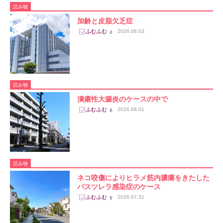
読み物
加齢と皮脂欠乏症
2026.08.03
4
読み物
潰瘍性大腸炎のケースの中で
2026.08.01
8
読み物
ネコ咬傷によりヒラメ筋内膿瘍をきたした
パスツレラ感染症のケース
2026.07.31
9