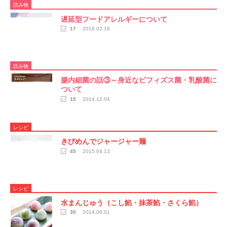
読み物
遅延型フードアレルギーについて
17
2016.02.16
読み物
腸内細菌の話③～身近なビフィズス菌・乳酸菌に
ついて
15
2014.12.04
レシピ
きびめんでジャージャー麺
45
2015.04.13
レシピ
水まんじゅう（こし餡・抹茶餡・さくら餡）
30
2014.06.01