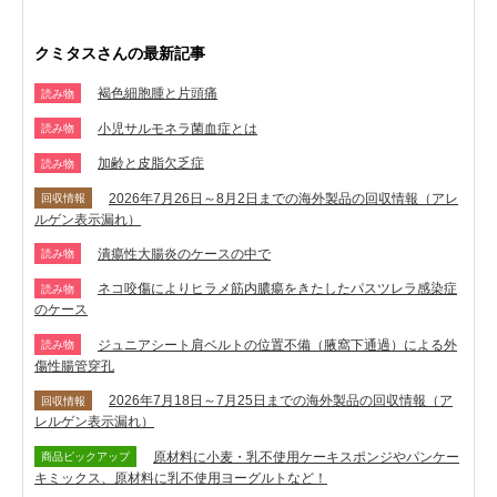
クミタスさんの最新記事
褐色細胞腫と片頭痛
読み物
小児サルモネラ菌血症とは
読み物
加齢と皮脂欠乏症
読み物
2026年7月26日～8月2日までの海外製品の回収情報（アレ
回収情報
ルゲン表示漏れ）
潰瘍性大腸炎のケースの中で
読み物
ネコ咬傷によりヒラメ筋内膿瘍をきたしたパスツレラ感染症
読み物
のケース
ジュニアシート肩ベルトの位置不備（腋窩下通過）による外
読み物
傷性腸管穿孔
2026年7月18日～7月25日までの海外製品の回収情報（ア
回収情報
レルゲン表示漏れ）
原材料に小麦・乳不使用ケーキスポンジやパンケー
商品ピックアップ
キミックス、原材料に乳不使用ヨーグルトなど！