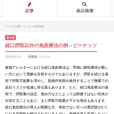
クミタス記事
クミタス記事詳細
読み物
経口摂取以外の免疫療法の例～ピーナッツ
2018.04.14
投稿者
クミタス
食物アレルギーにおける経口免疫療法は、早期に耐性獲得が難し
い方において寛解を目指すものでもありますが、摂取を続ける過
程で摂取可能量を増やし、脱感作状態を維持することで微量での
反応リスクが低減し得る面もあります。ただ、経口免疫療法の過
程で、摂取量の設定、進め方などによっては軽微ではない症状が
出現することもあり、また摂取可能量が下がる場合もあります。
経口免疫療法の導入が困難な方、有効でない方への選択肢の1つ
になる可能性が検討されているものに、食物抗原を装填したパッ