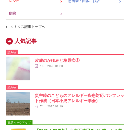
レシピ
患者会・団体、お店
病院
クミタス記事トップへ
読み物
皮膚のかゆみと糖尿病①
15
2020.01.30
読み物
災害時のこどものアレルギー疾患対応パンフレッ
ト作成（日本小児アレルギー学会）
74
2015.08.19
商品ピックアップ