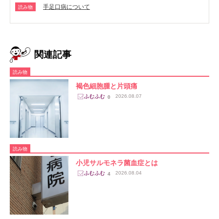
手足口病について
読み物
関連記事
読み物
褐色細胞腫と片頭痛
2026.08.07
0
読み物
小児サルモネラ菌血症とは
2026.08.04
4