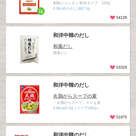
創味シャンタン 粉末タイプ 100g
6.6kcal/小さじ1杯2.5g
54128
和洋中韓のだし
和風だし
精進だし
53329
和洋中韓のだし
丸鶏がらスープの素
「丸鶏がらスープ」５０ｇ袋
4.8kcal/2.5g（スープ1杯分）
51975
和洋中韓のだし