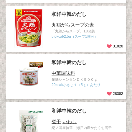
和洋中韓のだし
丸鶏がらスープの素
「丸鶏がらスープ」110g袋
5.0kcal/2.5g（スープ1杯分）
31020
和洋中韓のだし
中華調味料
創味シャンタンＤＸ５００ｇ
20kcal/小さじ１（5ｇ）あたり
28382
和洋中韓のだし
煮干
いわし
紀ノ国屋特選 瀬戸内産かたくち煮干