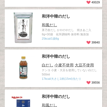
40029
和洋中韓のだし
和風だし
茅乃舎だし かやのやだし 焼きあご入
8g×30袋 化学調味料 保存料 無添加
25kcal/1袋8g
39940
和洋中韓のだし
白だし
小麦不使用
大豆不使用
テンヨ 小麦・大豆を使用していない白だし
500ml
17kcal/大さじ1杯(15ml)当たり
39556
和洋中韓のだし
和風だし