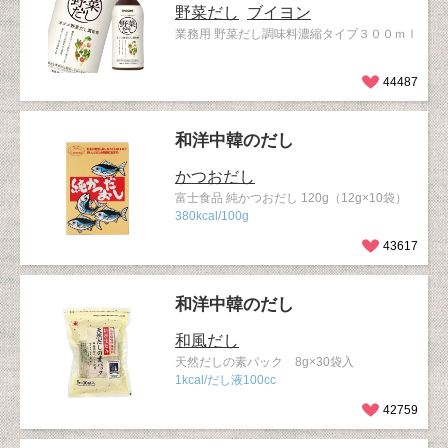
野菜だし
ブイヨン
業務用 野菜だし調味料濃縮タイプ３００ｍｌ
44487
和洋中韓のだし
かつおだし
富士食品 純かつおだし 120g（12g×10袋）
380kcal/100g
43617
和洋中韓のだし
和風だし
天然だしの素パック 8g×30袋入
1kcal/だし液100cc
42759