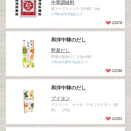
中華調味料
新スープストック【中華】 1kg
176kcal/100gあたり
22478
和洋中韓のだし
野菜だし
野菜の旨味だし 3.5g×8袋
13kcal/1袋(3.5g)あたり
22246
和洋中韓のだし
ブイヨン
マスコット オーネ チキンブイヨン（顆
粒） 130g
22201