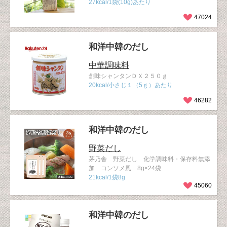
27kcal/1袋(10g)あたり
47024
和洋中韓のだし
中華調味料
創味シャンタンＤＸ２５０ｇ
20kcal/小さじ１（5ｇ）あたり
46282
和洋中韓のだし
野菜だし
茅乃舎 野菜だし 化学調味料・保存料無添
加 コンソメ風 8g×24袋
21kcal/1袋8g
45060
和洋中韓のだし