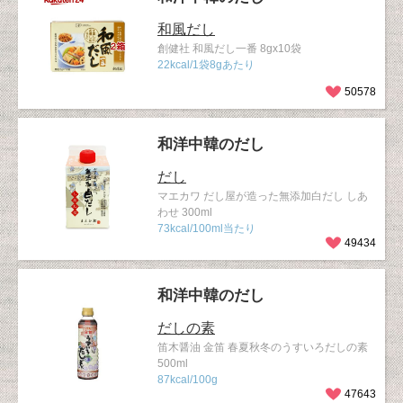
和風だし
創健社 和風だし一番 8gx10袋
22kcal/1袋8gあたり
50578
和洋中韓のだし
だし
マエカワ だし屋が造った無添加白だし しあ
わせ 300ml
73kcal/100ml当たり
49434
和洋中韓のだし
だしの素
笛木醤油 金笛 春夏秋冬のうすいろだしの素
500ml
87kcal/100g
47643