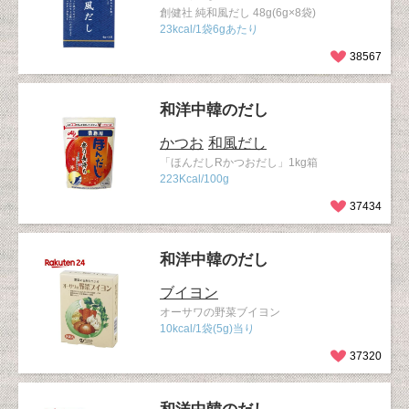
創健社 純和風だし 48g(6g×8袋)
23kcal/1袋6gあたり
38567
和洋中韓のだし
かつお
和風だし
「ほんだしRかつおだし」1kg箱
223Kcal/100g
37434
和洋中韓のだし
ブイヨン
オーサワの野菜ブイヨン
10kcal/1袋(5g)当り
37320