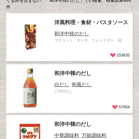
くるみを含まない、「和洋中韓のだし」での検索 検索結果684
件
洋風料理・食材・パスタソース
和洋中韓のだし
マスコット オーネ フォンドボー 3p
153635
和洋中韓のだし
白だし
和風だし
三河白だし
57004
和洋中韓のだし
中華調味料
万能調味料