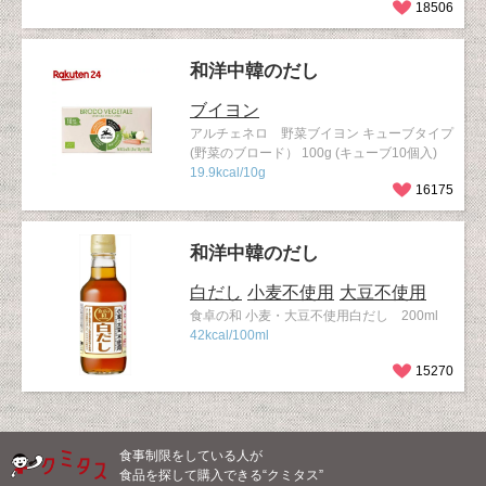
18506
和洋中韓のだし
ブイヨン
アルチェネロ 野菜ブイヨン キューブタイプ
(野菜のブロード） 100g (キューブ10個入)
19.9kcal/10g
16175
和洋中韓のだし
白だし
小麦不使用
大豆不使用
食卓の和 小麦・大豆不使用白だし 200ml
42kcal/100ml
15270
食事制限をしている人が
食品を探して購入できる“クミタス”