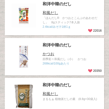
和洋中韓のだし
和風だし
「ほんだしR かつおとこんぶのあわせだ
し」 8gスティック7本入袋
2.4kcal/みそ汁1杯1ｇ
22016
和洋中韓のだし
かつお
四季彩々和風だし（小） かつお
268kcal/100gあたり
20350
和洋中韓のだし
和風だし
まるもぁ 植物派だしの素 (8.8g×30袋入)