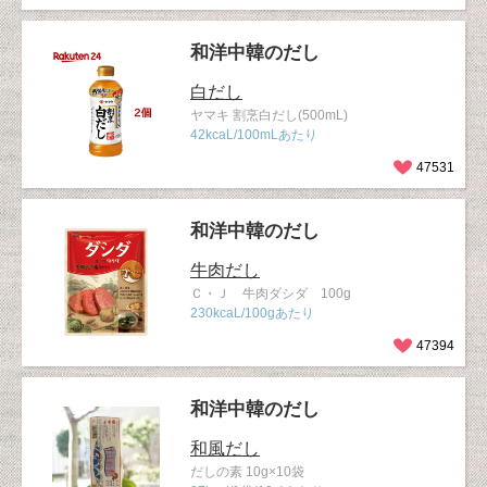
和洋中韓のだし
白だし
ヤマキ 割烹白だし(500mL)
42kcaL/100mLあたり
47531
和洋中韓のだし
牛肉だし
Ｃ・Ｊ 牛肉ダシダ 100g
230kcaL/100gあたり
47394
和洋中韓のだし
和風だし
だしの素 10g×10袋