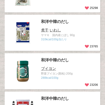
25298
和洋中韓のだし
煮干
いわし
ヤマキ 国内産にぼし 90g
310kcal/100g当たり
23765
和洋中韓のだし
ブイヨン
野菜ブイヨン(顆粒) 200g
288kcal/100g
23206
和洋中韓のだし