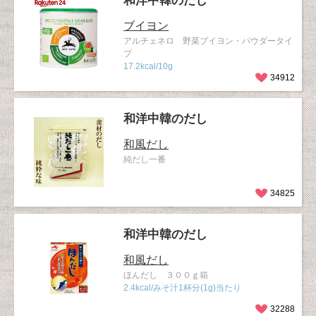
和洋中韓のだし
ブイヨン
アルチェネロ 野菜ブイヨン・パウダータイ
プ
17.2kcal/10g
34912
和洋中韓のだし
和風だし
純だし一番
34825
和洋中韓のだし
和風だし
ほんだし ３００ｇ箱
2.4kcal/みそ汁1杯分(1g)当たり
32288