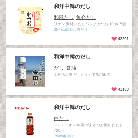
和洋中韓のだし
和風だし
魚介だし
リケン 素材力 だしパック かつお 10g×15袋
357kcal/100g当たり
42201
和洋中韓のだし
だし
醤油
土佐清水港 だしが良くでる宗田節
41180
和洋中韓のだし
白だし
フンドーキン 料亭の味 かつお風味 白だし
720ml
79kcal/100g