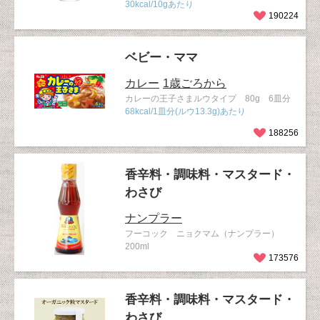
30kcal/10gあたり
190224
ベビー・ママ
カレー
1歳ごろから
カレーの王子さまルウタイプ 80g 6皿分
68kcal/1皿分(ルウ13.3g)あたり
188256
香辛料・調味料・マスタード・
わさび
ナンプラー
フーコック ニョクマム（ナンプラー）
200ml
173576
香辛料・調味料・マスタード・
わさび