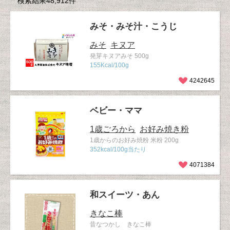
検索結果48,912件
みそ・みそ汁・こうじ
みそ
キヌア
発芽キヌアみそ 500g
155Kcal/100g
4242645
ベビー・ママ
1歳ごろから
お好み焼き粉
1歳からのお好み焼粉 米粉 200g
352kcal/100g当たり
4071384
和スイーツ・あん
きなこ棒
昔なつかし きなこ棒