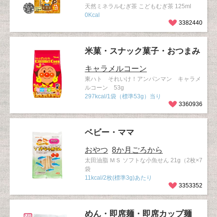
天然ミネラルむぎ茶 こどもむぎ茶 125ml
0Kcal
3382440
米菓・スナック菓子・おつまみ
キャラメルコーン
東ハト それいけ！アンパンマン キャラメ
ルコーン 53g
297kcal/1袋（標準53g）当り
3360936
ベビー・ママ
おやつ
8か月ごろから
太田油脂 ＭＳ ソフトな小魚せん 21g（2枚×7
袋
11kcal/2枚(標準3g)あたり
3353352
めん・即席麺・即席カップ麺