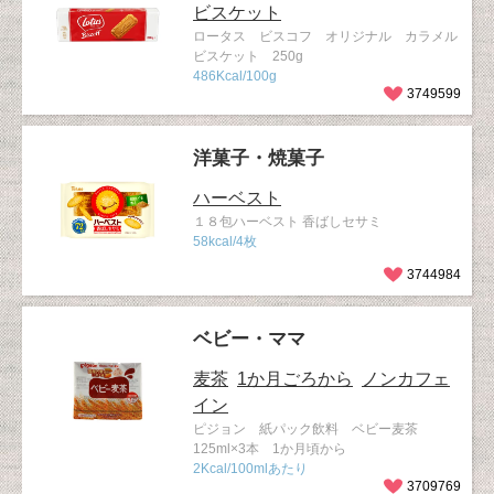
ビスケット
ロータス ビスコフ オリジナル カラメル
ビスケット 250g
486Kcal/100g
3749599
洋菓子・焼菓子
ハーベスト
１８包ハーベスト 香ばしセサミ
58kcal/4枚
3744984
ベビー・ママ
麦茶
1か月ごろから
ノンカフェ
イン
ピジョン 紙パック飲料 ベビー麦茶
125ml×3本 1か月頃から
2Kcal/100mlあたり
3709769