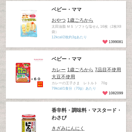
ベビー・ママ
おやつ
1歳ごろから
太田油脂 ＭＳ ソフトな塩せん 16枚（2枚X8
袋）
12kcal/2枚約3gあたり
1399081
ベビー・ママ
カレー
1歳ごろから
7品目不使用
大豆不使用
カレーの王子さま レトルト 70g
79kcal/1食分（70g）あたり
1082099
香辛料・調味料・マスタード・
わさび
きざみにんにく