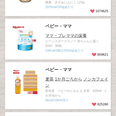
桃屋 きざみにんにく 125g
207kcal/100gあたり
1074625
ベビー・ママ
ママ・プレママの栄養
ビーンスタークスノー 赤ちゃんに届く
DHA 90粒
10Kcal/3粒(1365mg)あたり
859621
ベビー・ママ
麦茶
1か月ごろから
ノンカフェイ
ン
和光堂 ベビーのじかん むぎ茶 500ml 1
か月頃から
0kcal/100ml当り
825280