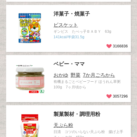
洋菓子・焼菓子
ビスケット
ギンビス たべっ子ＢＡＢＹ 63g
141kcal/半袋31.5g
3166836
ベビー・ママ
おかゆ
野菜
7か月ごろから
有機まるごとベビーフード ほうれん草粥
100g 7ヶ月頃から
3057296
製菓製材・調理用粉
天ぷら粉
日清 コツのいらない天ぷら粉 揚げ上手