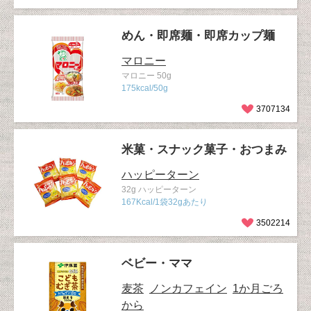
めん・即席麺・即席カップ麺
マロニー
マロニー 50g
175kcal/50g
3707134
米菓・スナック菓子・おつまみ
ハッピーターン
32g ハッピーターン
167Kcal/1袋32gあたり
3502214
ベビー・ママ
麦茶
ノンカフェイン
1か月ごろ
から