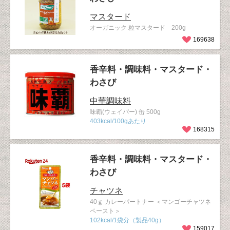
マスタード
オーガニック 粒マスタード 200g
169638
香辛料・調味料・マスタード・
わさび
中華調味料
味覇(ウェイパー) 缶 500g
403kcal/100gあたり
168315
香辛料・調味料・マスタード・
わさび
チャツネ
40ｇ カレーパートナー ＜マンゴーチャツネ
ペースト＞
102kcal/1袋分（製品40g）
159017