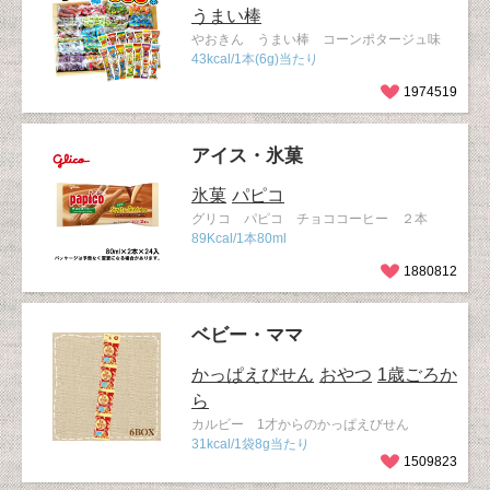
うまい棒
やおきん うまい棒 コーンポタージュ味
43kcal/1本(6g)当たり
1974519
アイス・氷菓
氷菓
パピコ
グリコ パピコ チョココーヒー ２本
89Kcal/1本80ml
1880812
ベビー・ママ
かっぱえびせん
おやつ
1歳ごろか
ら
カルビー 1才からのかっぱえびせん
31kcal/1袋8g当たり
1509823