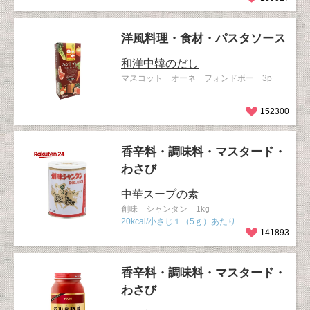
洋風料理・食材・パスタソース
和洋中韓のだし
マスコット オーネ フォンドボー 3p
152300
香辛料・調味料・マスタード・
わさび
中華スープの素
創味 シャンタン 1kg
20kcal/小さじ１（5ｇ）あたり
141893
香辛料・調味料・マスタード・
わさび