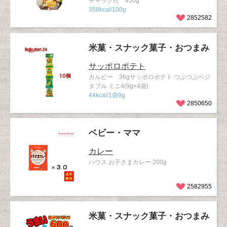
チャック付 450g
358kcal/100g
2852582
米菓・スナック菓子・おつまみ
サッポロポテト
カルビー 36gサッポロポテト つぶつぶベジ
タブル ミニ4(9g×4袋)
44kcal/1袋9g
2850650
ベビー・ママ
カレー
ハウス お子さまカレー 200g
2582955
米菓・スナック菓子・おつまみ