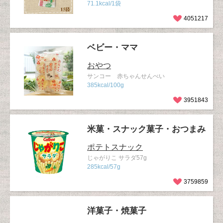
71.1kcal/1袋
4051217
ベビー・ママ
おやつ
サンコー 赤ちゃんせんべい
385kcal/100g
3951843
米菓・スナック菓子・おつまみ
ポテトスナック
じゃがりこ サラダ57g
285kcal/57g
3759859
洋菓子・焼菓子