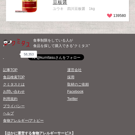
豆板醤
ユウキ 四川豆板醤 1kg
139580
食事制限をしている人が
食品を探して購入できる“クミタス”
58,353
記事TOP
運営会社
食品検索TOP
採用
クミタスとは
取材のご依頼
お問い合わせ
Facebook
利用規約
Twitter
プライバシー
ヘルプ
食物アレルギー/アトピー
【ほかに運営する食物アレルギーサービス】