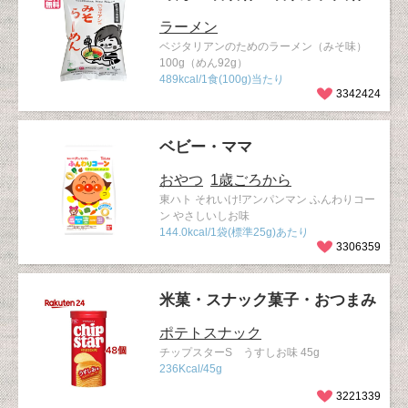
ラーメン
ベジタリアンのためのラーメン（みそ味）
100g（めん92g）
489kcal/1食(100g)当たり
3342424
ベビー・ママ
おやつ
1歳ごろから
東ハト それいけ!アンパンマン ふんわりコー
ン やさしいしお味
144.0kcal/1袋(標準25g)あたり
3306359
米菓・スナック菓子・おつまみ
ポテトスナック
チップスターS うすしお味 45g
236Kcal/45g
3221339