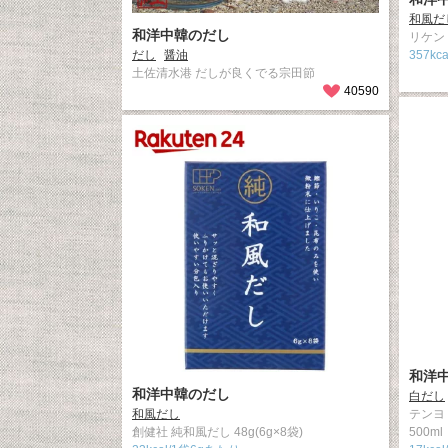
和風だ
和洋中韓のだし
リケン 
だし
醤油
357kc
土佐清水港 だしが良くでる宗田節
40590
和洋
和洋中韓のだし
白だし
和風だし
テンヨ
創健社 純和風だし 48g(6g×8袋)
500ml