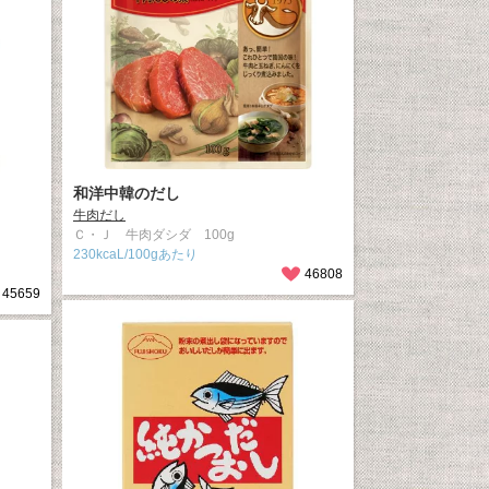
和洋中韓のだし
牛肉だし
Ｃ・Ｊ 牛肉ダシダ 100g
230kcaL/100gあたり
46808
45659