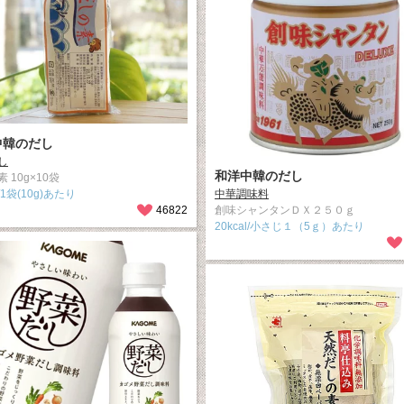
中韓のだし
し
和洋中韓のだし
 10g×10袋
l/1袋(10g)あたり
中華調味料
46822
創味シャンタンＤＸ２５０ｇ
20kcal/小さじ１（5ｇ）あたり