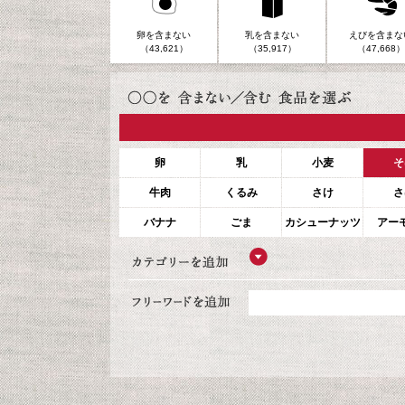
卵を含まない
乳を含まない
えびを含まな
（43,621）
（35,917）
（47,668）
卵
乳
小麦
そ
牛肉
くるみ
さけ
さ
バナナ
ごま
カシューナッツ
アー