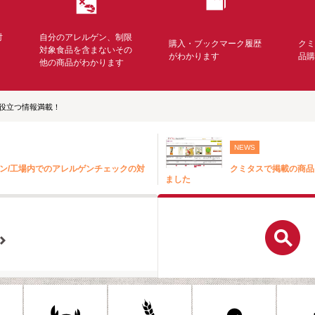
対
自分のアレルゲン、制限
購入・ブックマーク履歴
ク
く
対象食品を含まないその
がわかります
品
他の商品がわかります
役立つ情報満載！
NEWS
ン/工場内でのアレルゲンチェックの対
クミタスで掲載の商品
ました