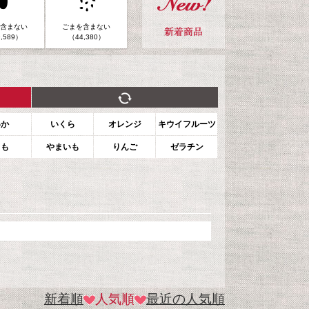
含まない
ごまを含まない
,589）
（44,380）
いか
いくら
オレンジ
キウイフルーツ
もも
やまいも
りんご
ゼラチン
新着順
人気順
最近の人気順