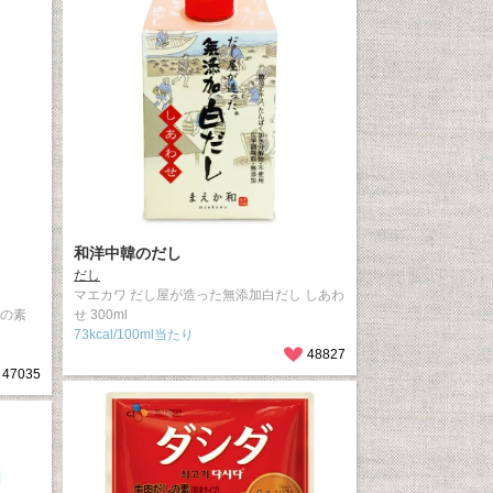
和洋中韓のだし
だし
マエカワ だし屋が造った無添加白だし しあわ
しの素
せ 300ml
73kcal/100ml当たり
48827
47035