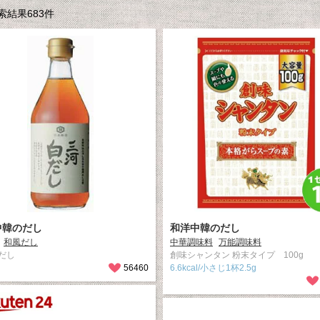
結果683件
中韓のだし
和洋中韓のだし
和風だし
中華調味料
万能調味料
だし
創味シャンタン 粉末タイプ 100g
56460
6.6kcal/小さじ1杯2.5g