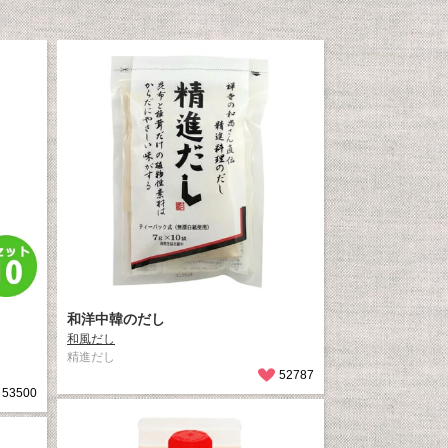
和洋中韓のだし
和風だし
精進だし
52787
53500