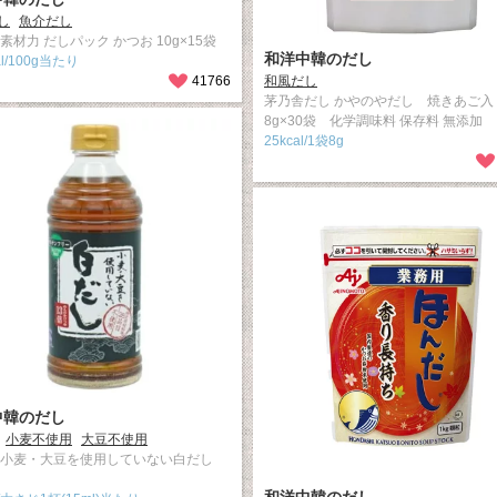
し
魚介だし
素材力 だしパック かつお 10g×15袋
和洋中韓のだし
al/100g当たり
41766
和風だし
茅乃舎だし かやのやだし 焼きあご
8g×30袋 化学調味料 保存料 無添加
25kcal/1袋8g
中韓のだし
小麦不使用
大豆不使用
 小麦・大豆を使用していない白だし
和洋中韓のだし