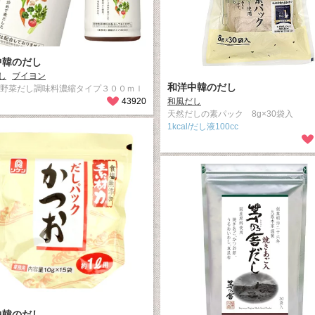
中韓のだし
し
ブイヨン
和洋中韓のだし
 野菜だし調味料濃縮タイプ３００ｍｌ
43920
和風だし
天然だしの素パック 8g×30袋入
1kcal/だし液100cc
中韓のだし