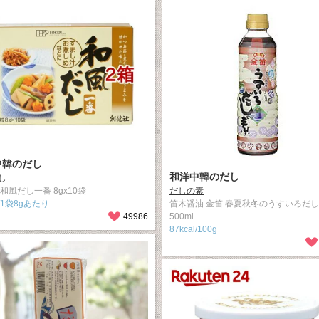
中韓のだし
和洋中韓のだし
し
和風だし一番 8gx10袋
だしの素
l/1袋8gあたり
笛木醤油 金笛 春夏秋冬のうすいろだ
49986
500ml
87kcal/100g