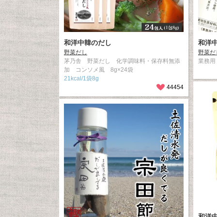
和洋中韓のだし
和洋
野菜だし
野菜だ
茅乃舎 野菜だし 化学調味料・保存料無添
業務用
加 コンソメ風 8g×24袋
21kcal/1袋8g
44454
和洋