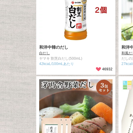
和洋中韓のだし
和洋
白だし
和風だ
ヤマキ 割烹白だし(500mL)
だしの素
42kcaL/100mLあたり
27kca
46932