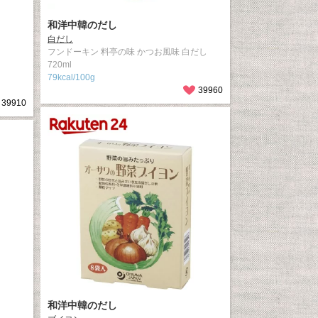
和洋中韓のだし
白だし
フンドーキン 料亭の味 かつお風味 白だし
入
720ml
79kcal/100g
39960
39910
和洋中韓のだし