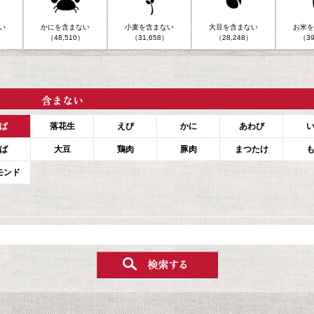
い
かにを含まない
小麦を含まない
大豆を含まない
お米を
（48,510）
（31,658）
（28,248）
（39
ば
落花生
えび
かに
あわび
ば
大豆
鶏肉
豚肉
まつたけ
モンド