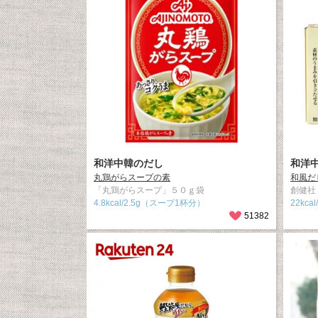
和洋中韓のだし
和洋
丸鶏がらスープの素
和風だ
「丸鶏がらスープ」５０ｇ袋
創健社 
4.8kcal/2.5g（スープ1杯分）
22kca
51382