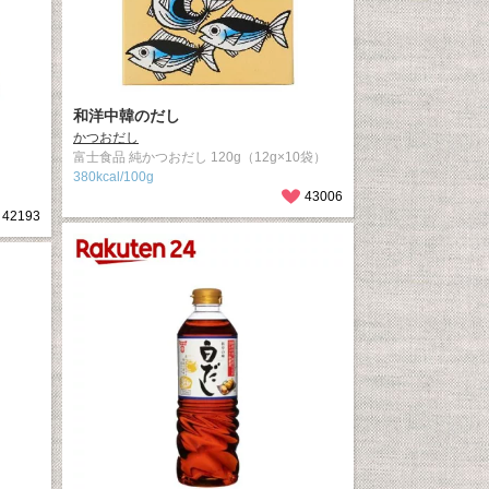
和洋中韓のだし
かつおだし
富士食品 純かつおだし 120g（12g×10袋）
380kcal/100g
43006
42193