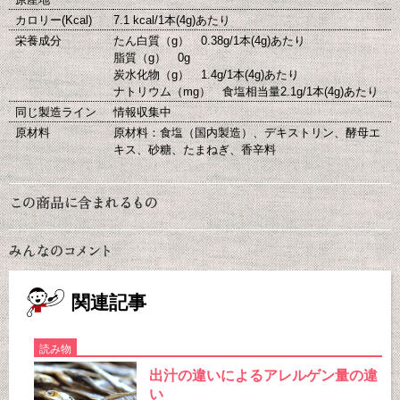
カロリー(Kcal)
7.1 kcal/1本(4g)あたり
栄養成分
たん白質（g） 0.38g/1本(4g)あたり
脂質（g） 0g
炭水化物（g） 1.4g/1本(4g)あたり
ナトリウム（mg） 食塩相当量2.1g/1本(4g)あたり
同じ製造ライン
情報収集中
原材料
原材料：食塩（国内製造）、デキストリン、酵母エ
キス、砂糖、たまねぎ、香辛料
関連記事
読み物
出汁の違いによるアレルゲン量の違
い