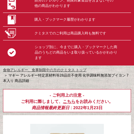
自分のアレルゲン、制限対象食品を含まないその
他の商品がわかります
購入・ブックマーク履歴がわかります
クミタスでのご利用は商品購入時も無料です
ショップ別に、今までに購入・ブックマークした商
品のうちどの商品をいま取り扱っているかがわかり
ます
食物アレルギー、食事制限中の方のクミタス トップ
＞
マギー アレルギー特定原材料等28品目不使用 化学調味料無添加ブイヨン 7
本入り 商品詳細
- ご利用上の注意 -
ご利用に際しまして、
こちら
をお読みください。
商品情報最終更新日
: 2022年1月23日