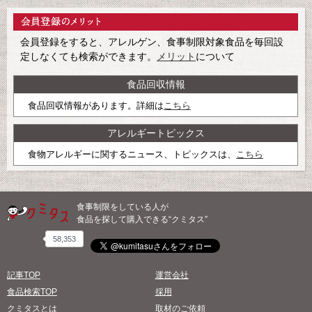
会員登録をすると、アレルゲン、食事制限対象食品を毎回設
定しなくても検索ができます。
メリット
について
食品回収情報
食品回収情報があります。詳細は
こちら
アレルギートピックス
食物アレルギーに関するニュース、トピックスは、
こちら
食事制限をしている人が
食品を探して購入できる“クミタス”
58,353
記事TOP
運営会社
食品検索TOP
採用
クミタスとは
取材のご依頼