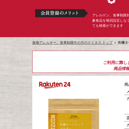
アレルゲン、食事制限
象食品を毎回設定しな
ても検索ができます
食物アレルギー、食事制限中の方のクミタス トップ
＞
有機タ
ご利用に際し
商品情
商