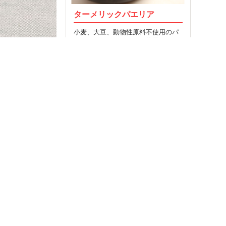
ターメリックパエリア
小麦、大豆、動物性原料不使用のパ
エリア。ターメリックを使用してい
ます。…
52
2015.06.22
MORE
記事T
食品検
クミ
食事制限をしている人が
お問
食品を探して購入できる“クミタス”
利用
プラ
58,354
ヘル
食物ア
©2026 willmore, all rights reserved.