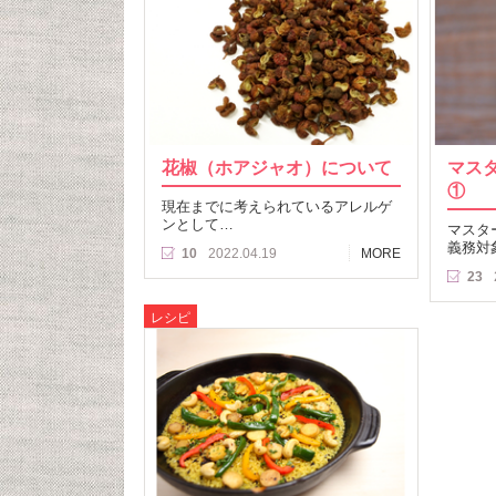
花椒（ホアジャオ）について
マス
①
現在までに考えられているアレルゲ
ンとして…
マスタ
義務対
10
2022.04.19
MORE
23
レシピ