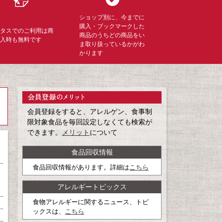
ショップ別に、今までに
購入・ブックマークした
ミタスでのご利用は商
商品のうちどの商品をい
購入時も無料です
ま取り扱っているかがわ
かります
会員登録をすると、アレルゲン、食事制
限対象食品を毎回設定しなくても検索が
できます。
メリット
について
食品回収情報
食品回収情報があります。詳細は
こちら
アレルギートピックス
食物アレルギーに関するニュース、トピ
ックスは、
こちら