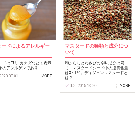
タードによるアレルギー
マスタードの種類と成分につ
いて
ードはEU、カナダなどで表示
和からしとわさびの辛味成分は同
象のアレルゲンであり、…
じ、マスタードシード中の脂質含量
は37.1％。ディジョンマスタードと
2020.07.01
MORE
は？…
10
2015.10.20
MORE