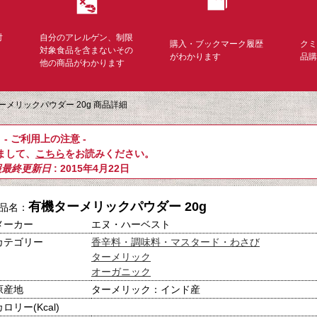
対
自分のアレルゲン、制限
購入・ブックマーク履歴
ク
く
対象食品を含まないその
がわかります
品
他の商品がわかります
ーメリックパウダー 20g 商品詳細
- ご利用上の注意 -
まして、
こちら
をお読みください。
報最終更新日
: 2015年4月22日
有機ターメリックパウダー 20g
品名：
メーカー
エヌ・ハーベスト
カテゴリー
香辛料・調味料・マスタード・わさび
ターメリック
オーガニック
原産地
ターメリック：インド産
カロリー(Kcal)