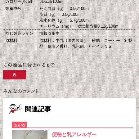
カロリー(Kcal)
31kcal/100ml
栄養成分
たん白質（g） 0.9g/100ml
脂質（g） 0.5g/100ml
炭水化物（g） 5.7g/100ml
ナトリウム（mg） 食塩相当量0.12g/100ml
同じ製造ライン
情報収集中
原材料
原材料：牛乳（国内製造）、砂糖、コーヒー、乳製
品、食塩／香料、乳化剤、カゼインＮａ
乳
関連記事
読み物
便秘と乳アレルギー