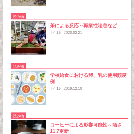
読み物
茶による反応～職業性喘息など
25
2020.02.21
読み物
学校給食における卵、乳の使用頻度
例
15
2019.12.19
読み物
コーヒーによる影響可能性～酒さ
11.7更新