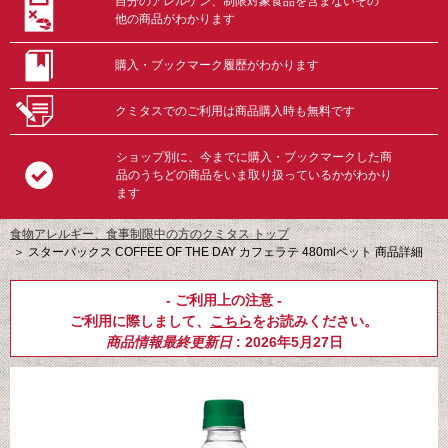
自分のアレルゲン、制限対象食品を含まないその
他の商品がわかります
購入・ブックマーク履歴がわかります
クミタスでのご利用は商品購入時も無料です
ショップ別に、今までに購入・ブックマークした商
品のうちどの商品をいま取り扱っているかがわかり
ます
食物アレルギー、食事制限中の方のクミタス トップ
＞
スターバックス COFFEE OF THE DAY カフェラテ 480mlペット 商品詳細
- ご利用上の注意 -
ご利用に際しまして、
こちら
をお読みください。
商品情報最終更新日
: 2026年5月27日