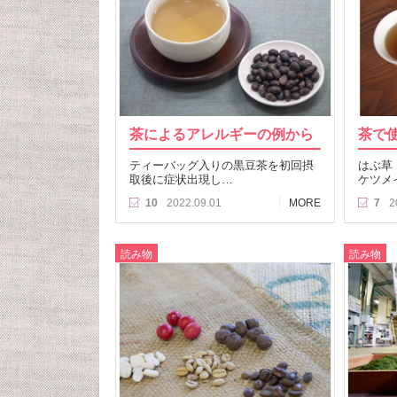
茶によるアレルギーの例から
茶で
ティーバッグ入りの黒豆茶を初回摂
はぶ草
取後に症状出現し…
ケツメ
10
2022.09.01
MORE
7
2
読み物
読み物