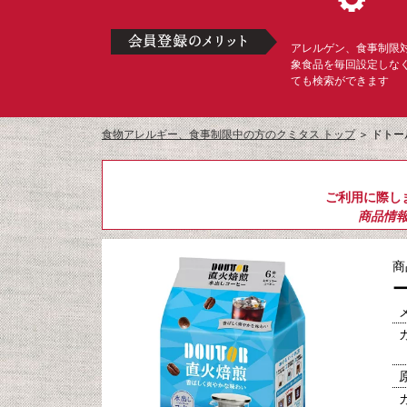
アレルゲン、食事制限
象食品を毎回設定しな
ても検索ができます
食物アレルギー、食事制限中の方のクミタス トップ
＞
ドトー
ご利用に際し
商品情
商
ー