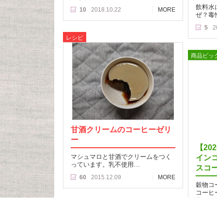
飲料水
10
2018.10.22
MORE
ぜ？毒
5
2
レシピ
商品ピッ
甘酒クリームのコーヒーゼリ
ー
【20
マシュマロと甘酒でクリームをつく
イン
っています。乳不使用…
スコ
60
2015.12.09
MORE
穀物コ
コーヒ
出によ
ンレス