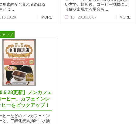
に臭素酸が含まれるのはな
い方で、焙煎後、コーヒー摂取によ
性とは…
り症状出現する場合も…
016.10.29
MORE
10
2018.10.07
MORE
クアップ
20.6.28更新】ノンカフェ
コーヒー、カフェインレ
ーヒーをピックアップ！
ーヒーなどのノンカフェイン
ーと、二酸化炭素抽出、水抽
るカフェイン除去のカフェイ
コーヒー…