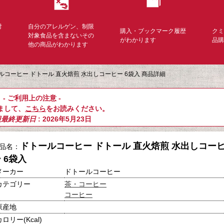
対
自分のアレルゲン、制限
購入・ブックマーク履歴
ク
く
対象食品を含まないその
がわかります
品
他の商品がわかります
ルコーヒー ドトール 直火焙煎 水出しコーヒー 6袋入 商品詳細
- ご利用上の注意 -
まして、
こちら
をお読みください。
報最終更新日
: 2026年5月23日
ドトールコーヒー ドトール 直火焙煎 水出しコー
品名：
 6袋入
メーカー
ドトールコーヒー
カテゴリー
茶・コーヒー
コーヒー
原産地
カロリー(Kcal)