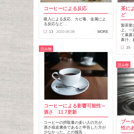
コーヒーによる反応
茶に
ど
吸入による反応、カビ毒、金属によ
る反応など…
製茶業
上、一
13
2020.06.08
MORE
て暴露
鼻汁、
25
読み物
読み物
コーヒーによる影響可能性～
酒さ 11.7更新
プー
コーヒーの摂取量の多い人の方が、
酒さ様皮膚炎であると申告した方が
性の
少なかった、との報告…