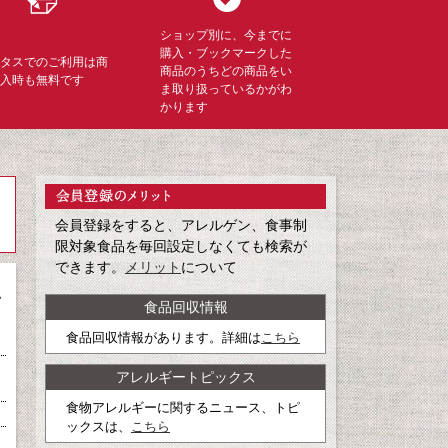
ショップ別に、今までに
購入・ブックマークした
ミタスでのご利用は商
商品のうちどの商品をい
購入時も無料です
ま取り扱っているかがわ
かります
会員登録をすると、アレルゲン、食事制
限対象食品を毎回設定しなくても検索が
できます。
メリット
について
ヒ
食品回収情報
食品回収情報があります。詳細は
こちら
アレルギートピックス
食物アレルギーに関するニュース、トピ
ックスは、
こちら