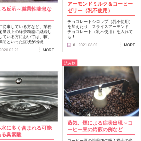
アーモンドミルク＆コーヒー
よる反応～職業性喘息な
ゼリー（乳不使用）
チョコレートシロップ（乳不使用）
に従事している方など、業務
を加えたり、スライスアーモンド、
定量以上の緑茶粉塵に継続し
チョコレート（乳不使用）を入れて
している方においては、咳、
も！…
鼻閉といった症状が出現…
6
2021.08.01
MORE
2020.02.21
MORE
読み物
蒸気、煙による症状出現～コ
ル水に多く含まれる可能
ーヒー豆の焙煎の例など
ある臭素酸
コーヒー豆の焙煎煙の吸入機会の多