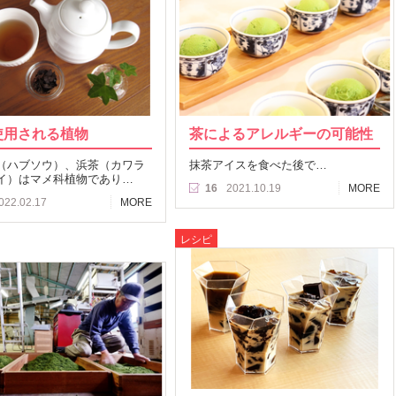
使用される植物
茶によるアレルギーの可能性
（ハブソウ）、浜茶（カワラ
抹茶アイスを食べた後で…
イ）はマメ科植物であり…
16
2021.10.19
MORE
022.02.17
MORE
レシピ