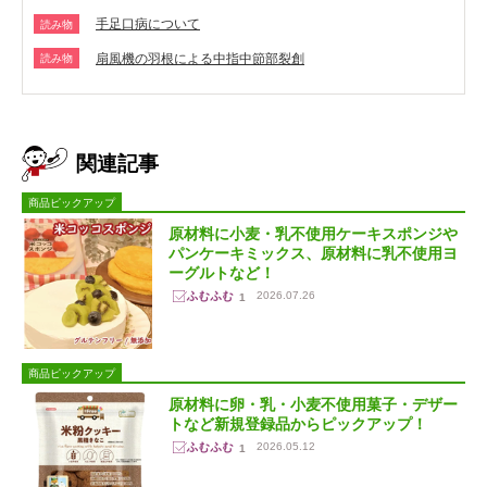
手足口病について
読み物
扇風機の羽根による中指中節部裂創
読み物
関連記事
商品ピックアップ
原材料に小麦・乳不使用ケーキスポンジや
パンケーキミックス、原材料に乳不使用ヨ
ーグルトなど！
2026.07.26
1
商品ピックアップ
原材料に卵・乳・小麦不使用菓子・デザー
トなど新規登録品からピックアップ！
2026.05.12
1