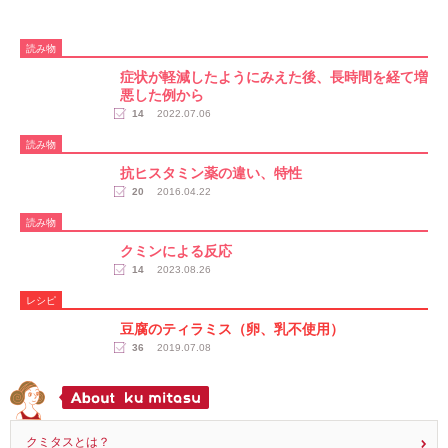
読み物
症状が軽減したようにみえた後、長時間を経て増
悪した例から
14
2022.07.06
読み物
抗ヒスタミン薬の違い、特性
20
2016.04.22
読み物
クミンによる反応
14
2023.08.26
レシピ
豆腐のティラミス（卵、乳不使用）
36
2019.07.08
クミタスとは？