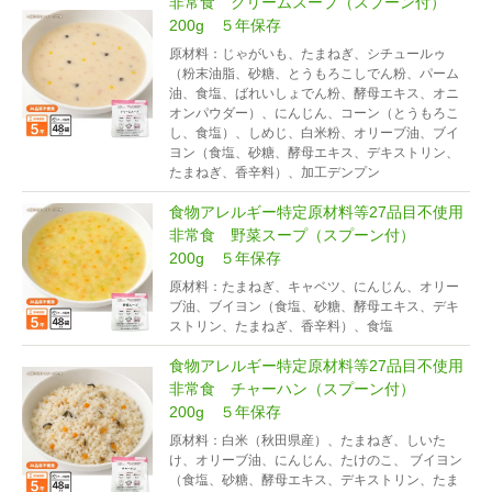
非常食 クリームスープ（スプーン付）
200g ５年保存
原材料：じゃがいも、たまねぎ、シチュールゥ
（粉末油脂、砂糖、とうもろこしでん粉、パーム
油、食塩、ばれいしょでん粉、酵母エキス、オニ
オンパウダー）、にんじん、コーン（とうもろこ
し、食塩）、しめじ、白米粉、オリーブ油、ブイ
ヨン（食塩、砂糖、酵母エキス、デキストリン、
たまねぎ、香辛料）、加工デンプン
食物アレルギー特定原材料等27品目不使用
非常食 野菜スープ（スプーン付）
200g ５年保存
原材料：たまねぎ、キャベツ、にんじん、オリー
ブ油、ブイヨン（食塩、砂糖、酵母エキス、デキ
ストリン、たまねぎ、香辛料）、食塩
食物アレルギー特定原材料等27品目不使用
非常食 チャーハン（スプーン付）
200g ５年保存
原材料：白米（秋田県産）、たまねぎ、しいた
け、オリーブ油、にんじん、たけのこ、 ブイヨン
（食塩、砂糖、酵母エキス、デキストリン、たま