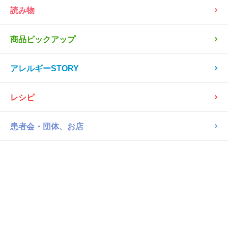
読み物
商品ピックアップ
アレルギーSTORY
レシピ
患者会・団体、お店
病院
茶・コーヒー
カフェオレ
乳不使用
「ブレンディ®」 スティック まろやか豆乳