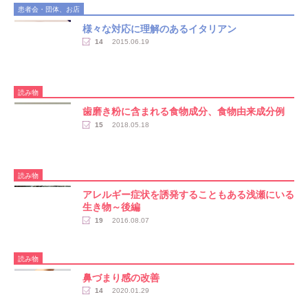
患者会・団体、お店
様々な対応に理解のあるイタリアン
14
2015.06.19
読み物
歯磨き粉に含まれる食物成分、食物由来成分例
15
2018.05.18
読み物
アレルギー症状を誘発することもある浅瀬にいる
生き物～後編
19
2016.08.07
読み物
鼻づまり感の改善
14
2020.01.29