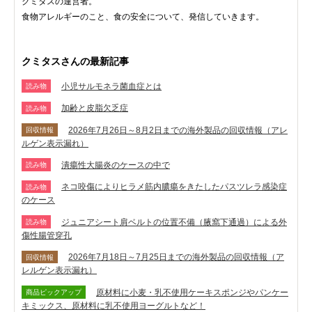
クミタスの運営者。
食物アレルギーのこと、食の安全について、発信していきます。
クミタスさんの最新記事
小児サルモネラ菌血症とは
読み物
加齢と皮脂欠乏症
読み物
2026年7月26日～8月2日までの海外製品の回収情報（アレ
回収情報
ルゲン表示漏れ）
潰瘍性大腸炎のケースの中で
読み物
ネコ咬傷によりヒラメ筋内膿瘍をきたしたパスツレラ感染症
読み物
のケース
ジュニアシート肩ベルトの位置不備（腋窩下通過）による外
読み物
傷性腸管穿孔
2026年7月18日～7月25日までの海外製品の回収情報（ア
回収情報
レルゲン表示漏れ）
原材料に小麦・乳不使用ケーキスポンジやパンケー
商品ピックアップ
キミックス、原材料に乳不使用ヨーグルトなど！