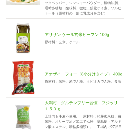
ックペッパー、ジンジャーパウダー、植物油脂、
増粘多糖類、酸味料、微粒二酸化ケイ素、ソルビ
トール（原材料の一部に乳成分を含む）
アリサン ケール玄米ビーフン 100g
原材料：玄米、ケール
アオザイ フォー（8小分けタイプ） 400g
原材料：米粉、米でん粉、タピオカでん粉、食塩
大潟村 グルテンフリー習慣 フジッリ
１５０ｇ
工場内も小麦不使用。 原材料：発芽玄米粉、白
米粉、オリーブ油／加工でん粉、増粘剤（アルギ
ン酸エステル、増粘多糖類）。 工場内で27品目