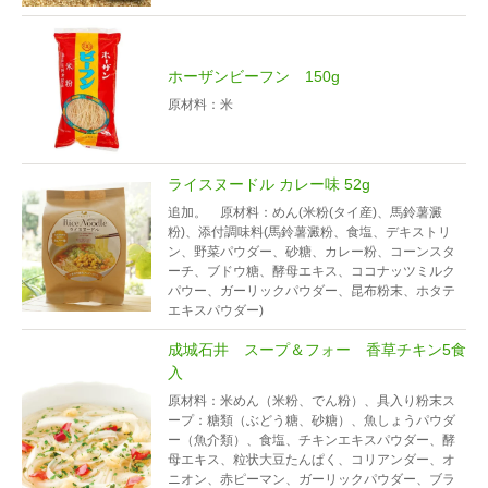
ホーザンビーフン 150g
原材料：米
ライスヌードル カレー味 52g
追加。 原材料：めん(米粉(タイ産)、馬鈴薯澱
粉)、添付調味料(馬鈴薯澱粉、食塩、デキストリ
ン、野菜パウダー、砂糖、カレー粉、コーンスタ
ーチ、ブドウ糖、酵母エキス、ココナッツミルク
パウー、ガーリックパウダー、昆布粉末、ホタテ
エキスパウダー)
成城石井 スープ＆フォー 香草チキン5食
入
原材料：米めん（米粉、でん粉）、具入り粉末ス
ープ：糖類（ぶどう糖、砂糖）、魚しょうパウダ
ー（魚介類）、食塩、チキンエキスパウダー、酵
母エキス、粒状大豆たんぱく、コリアンダー、オ
ニオン、赤ピーマン、ガーリックパウダー、ブラ