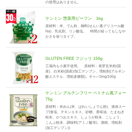
の使用はありません。
ケンミン 惣菜用ビーフン 1kg
原材料：米、でん粉、糊料(せんい素グリコール酸
Na)、乳化剤、リン酸塩。 時間が経ってもしなや
かさを保つタイプ。
GLUTEN FREE フジッリ 150g
工場内も小麦不使用。 原材料：発芽玄米粉(国
産)、白米粉(国産)/加工デンプン、増粘剤(アルギン
酸エステル、増粘多糖類)。ギャバ3mg/100g
ケンミン グルテンフリー ベトナム風フォー
75g
原材料：米めん(米、ばれいしょでん粉)、液体スー
プ(食塩、チキンエキス、砂糖、香味油、たまねぎ
粉末、かつおエキス、しょうが粉末、こしょう、
こんぶ粉末、調味料(アミノ酸等)、酒精、増粘剤
(加工デンプン))