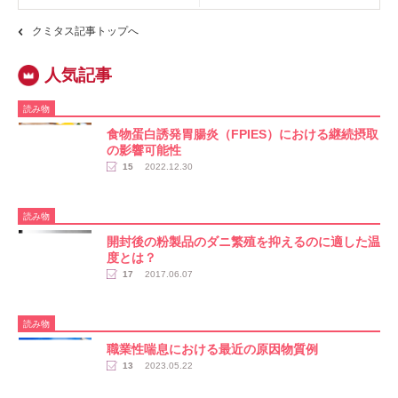
クミタス記事トップへ
読み物
食物蛋白誘発胃腸炎（FPIES）における継続摂取
の影響可能性
15
2022.12.30
読み物
開封後の粉製品のダニ繁殖を抑えるのに適した温
度とは？
17
2017.06.07
読み物
職業性喘息における最近の原因物質例
13
2023.05.22