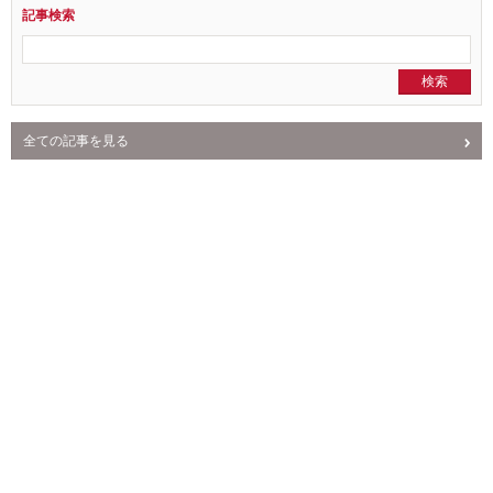
クミタスの使い方
記事検索
全ての記事を見る
NEWS
PR
回収情報