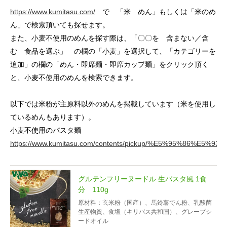
https://www.kumitasu.com/
で 「米 めん」もしくは「米のめ
ん」で検索頂いても探せます。
また、小麦不使用のめんを探す際は、「〇〇を 含まない／含
む 食品を選ぶ」 の欄の「小麦」を選択して、「カテゴリーを
追加」の欄の「めん・即席麺・即席カップ麺」をクリック頂く
と、小麦不使用のめんを検索できます。
以下では米粉が主原料以外のめんを掲載しています（米を使用し
ているめんもあります）。
小麦不使用のパスタ麺
https://www.kumitasu.com/contents/pickup/%E5%95
グルテンフリーヌードル 生パスタ風 1食
分 110g
原材料：玄米粉（国産）、馬鈴薯でん粉、乳酸菌
生産物質、食塩（キリバス共和国）、グレープシ
ードオイル