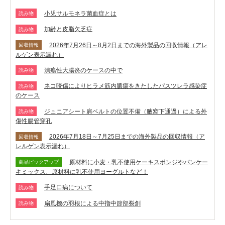
小児サルモネラ菌血症とは
読み物
加齢と皮脂欠乏症
読み物
2026年7月26日～8月2日までの海外製品の回収情報（アレ
回収情報
ルゲン表示漏れ）
潰瘍性大腸炎のケースの中で
読み物
ネコ咬傷によりヒラメ筋内膿瘍をきたしたパスツレラ感染症
読み物
のケース
ジュニアシート肩ベルトの位置不備（腋窩下通過）による外
読み物
傷性腸管穿孔
2026年7月18日～7月25日までの海外製品の回収情報（ア
回収情報
レルゲン表示漏れ）
原材料に小麦・乳不使用ケーキスポンジやパンケー
商品ピックアップ
キミックス、原材料に乳不使用ヨーグルトなど！
手足口病について
読み物
扇風機の羽根による中指中節部裂創
読み物