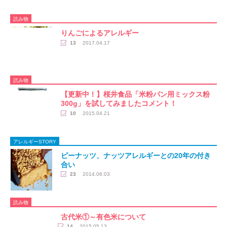
読み物
りんごによるアレルギー
13
2017.04.17
読み物
【更新中！】桜井食品「米粉パン用ミックス粉
300g」を試してみましたコメント！
10
2015.04.21
アレルギーSTORY
ピーナッツ、ナッツアレルギーとの20年の付き
合い
23
2014.06.03
読み物
古代米①～有色米について
14
2015.05.13