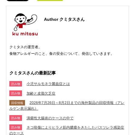
Author クミタスさん
クミタスの運営者。
食物アレルギーのこと、食の安全について、発信していきます。
クミタスさんの最新記事
小児サルモネラ菌血症とは
読み物
加齢と皮脂欠乏症
読み物
2026年7月26日～8月2日までの海外製品の回収情報（アレ
回収情報
ルゲン表示漏れ）
潰瘍性大腸炎のケースの中で
読み物
ネコ咬傷によりヒラメ筋内膿瘍をきたしたパスツレラ感染症
読み物
のケース