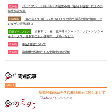
ジュニアシート肩ベルトの位置不備（腋窩下通過）による外
読み物
傷性腸管穿孔
2026年7月18日～7月25日までの海外製品の回収情報（ア
回収情報
レルゲン表示漏れ）
原材料に小麦・乳不使用ケーキスポンジやパンケー
商品ピックアップ
キミックス、原材料に乳不使用ヨーグルトなど！
手足口病について
読み物
扇風機の羽根による中指中節部裂創
読み物
関連記事
NEWS
新規登録商品を含む商品表示に関しまして
2026.06.26
0