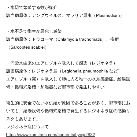
・水辺で繁殖する蚊が媒介
該当病原体：デングウイルス、マラリア原虫（Plasmodium）
・水不足で衛生が悪化し感染
該当病原体：トラコーマ（Chlamydia trachomatis）、疥癬
（Sarcoptes scabiei）
・汚染水由来のエアロゾルを吸入して感染（レジオネラ）
該当病原体：レジオネラ属（Legionella pneumophila など）
エアロゾル（霧）を吸入して肺に入る唯一の水系感染症。給湯設
備・循環式浴槽・加湿器など都市部で発生しやすい
衛生的に安全でない水供給が原因であることが多く、都市部にお
いても、給湯設備や循環式浴槽で発生するレジオネラ症の感染リ
スクもあります。
レジオネラ症について
https://www.kumitasu.com/contents/hyoji/2832