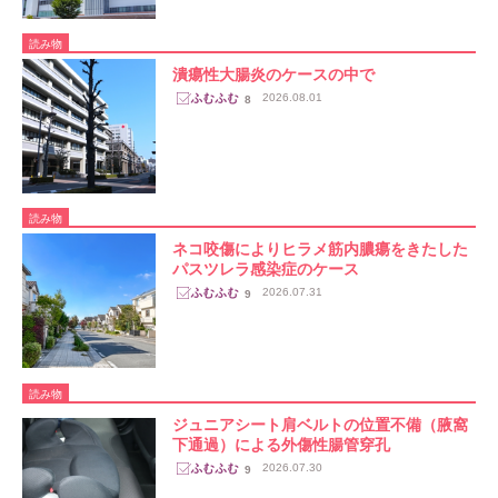
読み物
潰瘍性大腸炎のケースの中で
2026.08.01
8
読み物
ネコ咬傷によりヒラメ筋内膿瘍をきたした
パスツレラ感染症のケース
2026.07.31
9
読み物
ジュニアシート肩ベルトの位置不備（腋窩
下通過）による外傷性腸管穿孔
2026.07.30
9