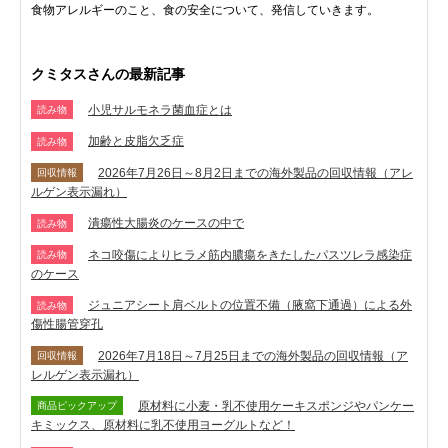
食物アレルギーのこと、食の安全について、発信していきます。
クミタスさんの最新記事
小児サルモネラ菌血症とは
読み物
加齢と皮脂欠乏症
読み物
2026年7月26日～8月2日までの海外製品の回収情報（アレ
回収情報
ルゲン表示漏れ）
潰瘍性大腸炎のケースの中で
読み物
ネコ咬傷によりヒラメ筋内膿瘍をきたしたパスツレラ感染症
読み物
のケース
ジュニアシート肩ベルトの位置不備（腋窩下通過）による外
読み物
傷性腸管穿孔
2026年7月18日～7月25日までの海外製品の回収情報（ア
回収情報
レルゲン表示漏れ）
原材料に小麦・乳不使用ケーキスポンジやパンケー
商品ピックアップ
キミックス、原材料に乳不使用ヨーグルトなど！