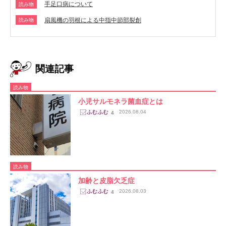
手足口病について
読み物
扇風機の羽根による中指中節部裂創
読み物
関連記事
読み物
小児サルモネラ菌血症とは
2026.08.04
4
読み物
加齢と皮脂欠乏症
2026.08.03
4