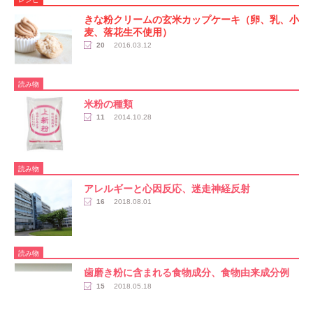
きな粉クリームの玄米カップケーキ（卵、乳、小
麦、落花生不使用）
20
2016.03.12
読み物
米粉の種類
11
2014.10.28
読み物
アレルギーと心因反応、迷走神経反射
16
2018.08.01
読み物
歯磨き粉に含まれる食物成分、食物由来成分例
15
2018.05.18