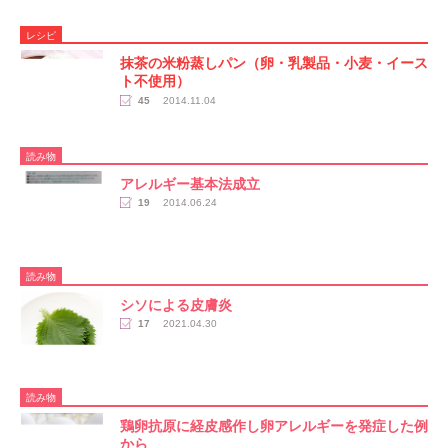
レシピ
抹茶の米粉蒸しパン（卵・乳製品・小麦・イース
ト不使用）
45
2014.11.04
読み物
アレルギー基本法成立
19
2014.06.24
読み物
シソによる皮膚炎
17
2021.04.30
読み物
鶏卵抗原に経皮感作し卵アレルギーを発症した例
から