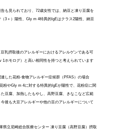
告も見られており、72歳女性では、納豆と凍り豆腐を
）陽性、Gly m 4特異的IgEはクラス2陽性、納豆
、豆乳摂取後のアレルギーにおけるアレルゲンである可
 v 1ホモログ）と高い相同性を持つと考えられています
した花粉-食物アレルギー症候群（PFAS）の場合
やGly m 4に対する特異的IgEが陽性で、花粉症に関
した豆腐、加熱したもやし、高野豆腐、きなこなど広範
、今後も大豆アレルギーや他の豆のアレルギーについて
兵庫県立尼崎総合医療センター 凍り豆腐（高野豆腐）摂取