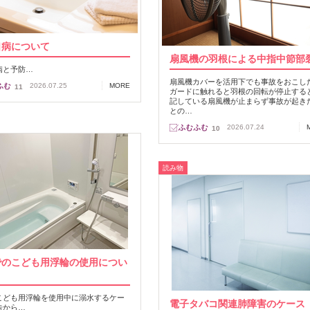
口病について
扇風機の羽根による中指中節部
病と予防…
扇風機カバーを活用下でも事故をおこし
2026.07.25
MORE
11
ガードに触れると羽根の回転が停止する
記している扇風機が止まらず事故が起き
との…
2026.07.24
10
読み物
でのこども用浮輪の使用につい
こども用浮輪を使用中に溺水するケー
電子タバコ関連肺障害のケース
告から…