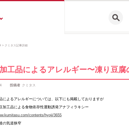
事
クミタス記事詳細
加工品によるアレルギー〜凍り豆腐
4
投稿者
クミタス
品によるアレルギーについては、以下にも掲載しておりますが
豆加工品による食物依存性運動誘発アナフィラキシー
ww.kumitasu.com/contents/hyoji/3655
後の気道狭窄