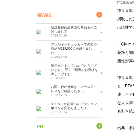
https://w
凍り豆腐
NEWS
摂取した
は陰性で
新規登録商品を含む商品表示に
関しまして
2026.06.26
・Gly m
アレルギーチェッカーでの対応
商品が219,000点を超えまし
花粉と関
た。
2026.06.05
能性が高
新年あけましておめでとうござ
います。 謹んで初春のお喜びを
申し上げます。
凍り豆腐
2026.01.01
と、PF
お問い合わせ時は、メールアド
レスをご確認ください
連したア
2022.07.25
な大豆加
クミタスの記事へのアクション
ボタンが変わりました！
も引き続
2021.03.24
PR
出典・参