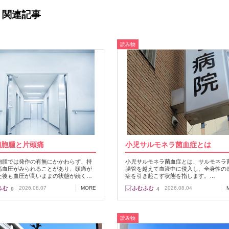
関連記事
読み物
細胞腫と片頭痛
小児サルモネラ菌血症とは
胞腫では発作の有無にかかわらず、持
小児サルモネラ菌血症とは、サルモネラ
高血圧がみられることがあり、頭痛が
腸管を越えて血液中に侵入し、全身性の
た後も血圧が高いままの状態が続く…
症を引き起こす状態を指します。…
2026.08.07
MORE
2026.08.04
0
4
読み物