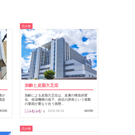
読み物
加齢と皮脂欠乏症
菌が
加齢による皮脂欠乏症は、皮膚の構造的変
感染
化、保湿機構の低下、炎症の誘発という複数
の要因が重なり合う病態…
MORE
2026.08.03
MORE
4
読み物