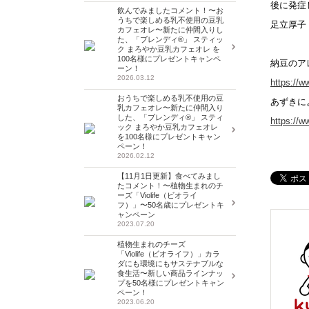
後に発症
飲んでみましたコメント！〜お
うちで楽しめる乳不使用の豆乳
足立厚子
カフェオレ〜新たに仲間入りし
た、「ブレンディ®」 スティッ
ク まろやか豆乳カフェオレ を
100名様にプレゼントキャンペ
納豆のア
ーン！
2026.03.12
https://w
おうちで楽しめる乳不使用の豆
あずきに
乳カフェオレ〜新たに仲間入り
した、「ブレンディ®」 スティ
https://w
ック まろやか豆乳カフェオレ
を100名様にプレゼントキャン
ペーン！
2026.02.12
【11月1日更新】食べてみまし
たコメント！〜植物生まれのチ
ーズ「Violife（ビオライ
フ）」〜50名歳にプレゼントキ
ャンペーン
2023.07.20
植物生まれのチーズ
「Violife（ビオライフ）」カラ
ダにも環境にもサステナブルな
食生活〜新しい商品ラインナッ
プを50名様にプレゼントキャン
ペーン！
2023.06.20