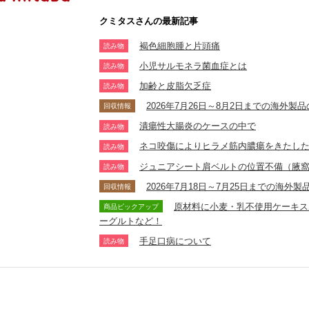
クミタスさんの最新記事
褐色細胞腫と片頭痛
読み物
小児サルモネラ菌血症とは
読み物
加齢と皮脂欠乏症
読み物
2026年7月26日～8月2日までの海外
回収情報
潰瘍性大腸炎のケースの中で
読み物
ネコ咬傷によりヒラメ筋内膿瘍をきたし
読み物
ジュニアシート肩ベルトの位置不備（腋
読み物
2026年7月18日～7月25日までの海
回収情報
原材料に小麦・乳不使用ケーキス
商品ピックアップ
ーグルトなど！
手足口病について
読み物