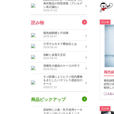
海外製品の回収情報（アレルゲ
ン表示漏れ）
2026.07.03
読み物
読み物
褐色細胞腫と片頭痛
2026.08.07
小児サルモネラ菌血症とは
2026.08.04
加齢と皮脂欠乏症
2026.08.03
潰瘍性大腸炎のケースの中で
2026.08.01
褐色
ネコ咬傷によりヒラメ筋内膿瘍
をきたしたパスツレラ感染症の
褐色細
ケース
続性の
2026.07.31
軽快し
商品ピックアップ
読み物
原材料に小麦・乳不使用ケーキ
スポンジやパンケーキミック