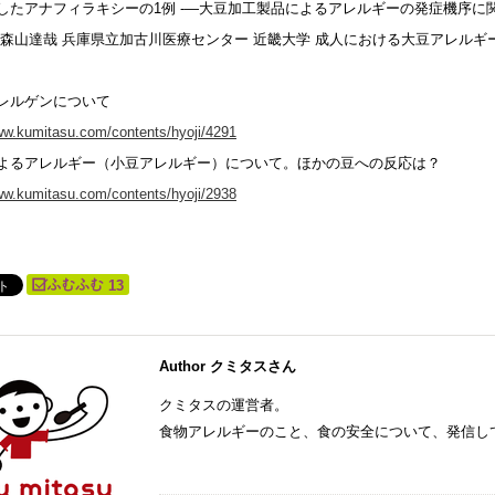
したアナフィラキシーの1例 -―大豆加工製品によるアレルギーの発症機序に
 森山達哉 兵庫県立加古川医療センター 近畿大学 成人における大豆アレルギ
レルゲンについて
ww.kumitasu.com/contents/hyoji/4291
よるアレルギー（小豆アレルギー）について。ほかの豆への反応は？
ww.kumitasu.com/contents/hyoji/2938
13
Author クミタスさん
クミタスの運営者。
食物アレルギーのこと、食の安全について、発信し