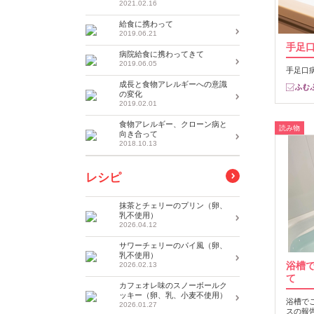
2021.02.16
給食に携わって
2019.06.21
手足
病院給食に携わってきて
2019.06.05
手足口
成長と食物アレルギーへの意識
の変化
2019.02.01
食物アレルギー、クローン病と
読み物
向き合って
2018.10.13
レシピ
抹茶とチェリーのプリン（卵、
乳不使用）
2026.04.12
サワーチェリーのパイ風（卵、
乳不使用）
浴槽
2026.02.13
て
カフェオレ味のスノーボールク
ッキー（卵、乳、小麦不使用）
浴槽で
2026.01.27
スの報