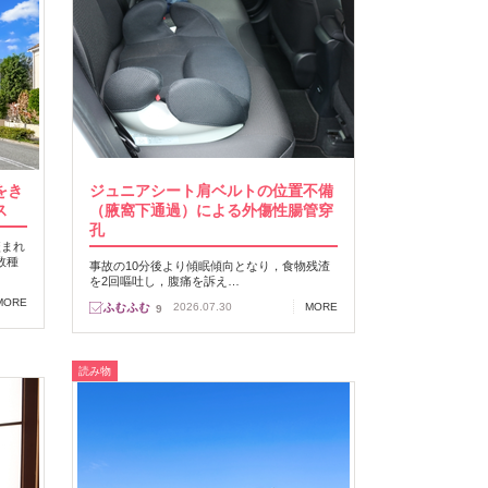
をき
ジュニアシート肩ベルトの位置不備
ス
（腋窩下通過）による外傷性腸管穿
孔
咬まれ
数種
事故の10分後より傾眠傾向となり，食物残渣
を2回嘔吐し，腹痛を訴え…
MORE
2026.07.30
MORE
9
読み物