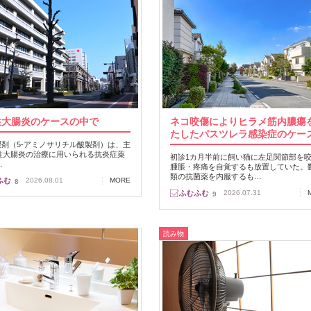
性大腸炎のケースの中で
ネコ咬傷によりヒラメ筋内膿瘍
たしたパスツレラ感染症のケー
A製剤（5-アミノサリチル酸製剤）は、主
性大腸炎の治療に用いられる抗炎症薬
初診1カ月半前に飼い猫に左足関節部を
…
腫脹・疼痛を自覚するも放置していた。
類の抗菌薬を内服するも…
2026.08.01
MORE
8
2026.07.31
9
読み物