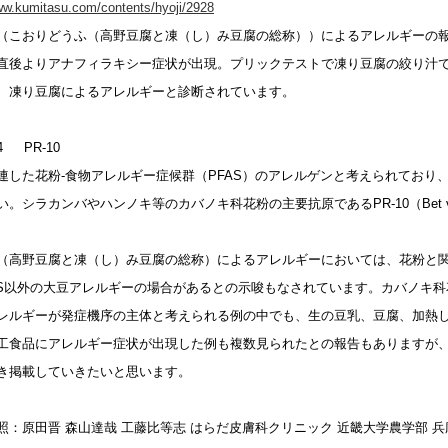
ww.kumitasu.com/contents/hyoji/2928
（こおりどうふ（高野豆腐と凍（し）み豆腐の総称））によるアレルギーの報
直後よりアナフィラキシー症状が出現。プリックテストで凍り豆腐の絞り汁で（3＋
、凍り豆腐によるアレルギーと診断されています。
 4 PR-10
連した花粉-食物アレルギー症候群（PFAS）のアレルゲンと考えられており
い。シラカンバやハンノキ等のカバノキ科花粉の主要抗原であるPR-10（Bet
（高野豆腐と凍（し）み豆腐の総称）によるアレルギーにおいては、花粉と関連
AS以外の大豆アレルギーの場合があるとの示唆もなされています。カバノキ科花粉
レルギーが発症機序の主体と考えられる例の中でも、生の豆乳、豆腐、加熱
工食品にアレルギー症状が出現した例も複数見られたとの報告もありますが
き掲載していきたいと思います。
照：原田晋 森山達哉 工藤比等志 はらだ皮膚科クリニック 近畿大学農学部 