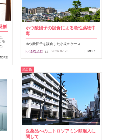
裂創
ホウ酸団子の誤食による急性薬物中
毒
た、
と明
ホウ酸団子を誤食した小児のケース…
た、
2026.07.23
MORE
12
MORE
読み物
医薬品へのニトロソアミン類混入に
関して