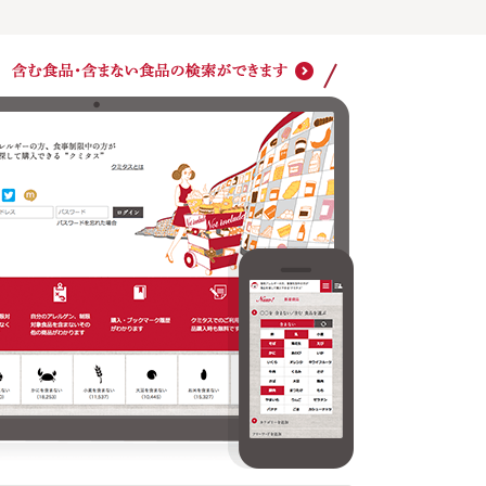
ショップ別に、今までに購入・ブックマークした商品のうち
アレル
どの商品をいま取り扱っているかがわかります
検索が