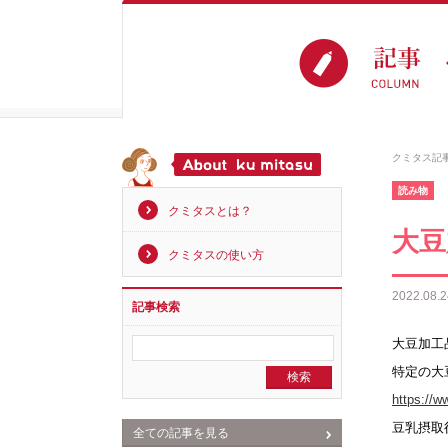
クミタス記
読み物
クミタスとは？
大豆
クミタスの使い方
2022.08.2
記事検索
大豆加工
特定の大
https://w
豆乳摂取
全ての記事を見る