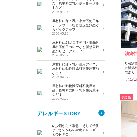
ス、原材料に乳不使用ヨーグル
トなど！
2026.07.26
原材料に卵・乳・小麦不使用菓
子・デザートなど新規登録品か
らピックアップ！
2026.05.12
原材料に28品目不使用・動物性
原料不使用カレーなど新規登録
品からピックアップ！
潰瘍
2026.05.02
5-AS
原材料に卵・乳不使用アイス、
に潰瘍
原材料に動物性原料不使用商品
であり
など！
2026.04.27
原材料に動物性原料不使用商
品、原材料に卵・乳不使用菓子
など！
読み物
2026.03.02
アレルギーSTORY
幼少期からの喘息、そして子供
ができてからの食物アレルギー
との付き合い