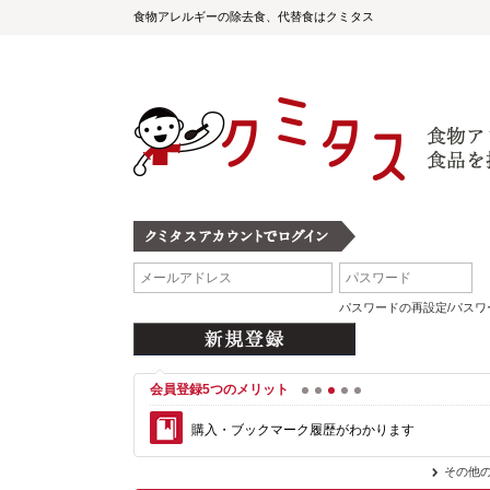
食物アレルギーの除去食、代替食はクミタス
パスワードの再設定/パス
会員登録5つのメリット
1
2
3
4
5
購入・ブックマーク履歴がわかります
その他