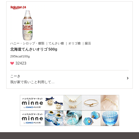
ハニー・シロップ・糖類
てんさい糖
オリゴ糖
腸活
北海道てんさいオリゴ 500g
295kcal/100g
32423
こーき
我が家で長いこと利用して…