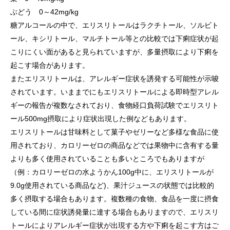
ぶどう 0～42mg/kg
糖アルコールの中で、エリスリトールはラクチトール、ソルビト
ール、キシリトール、マルチトール等との比較では下痢症状が起
こりにくい面があると見られていますが、多量摂取により下痢を
起こす場合があります。
またエリスリトールは、アレルギー症状を誘発する可能性が示唆
されています。いままでにもエリスリトールによる即時型アレル
ギーの報告が複数なされており、食物経口負荷試験でエリスリト
ール500mg摂取により症状出現した例などもあります。
エリスリトールは甘味料として菓子やゼリーなど多様な食品に使
用されており、カロリーゼロの商品などでは果物中に含有する量
よりも多く使用されていることも多いところでもありますが
（例：カロリーゼロの水ようかん100g中に、エリスリトールが
9.0g使用されている商品など)、果汁ジュースの状態では比較的
多く摂取する場合もあります。複数種の食物、食品を一度に摂食
している間に症状誘発量に達する場合もありますので、エリスリ
トールによりアレルギー症状が出現する方や下痢を起こす方はご