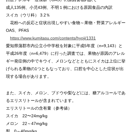
成人135例、小児43例、不明１例における原因食品の内訳
スイカ（ウリ科） 3.2％
花粉への反応と症状出現しやすい食物～果物・野菜アレルギー
OAS、PFAS
https://www.kumitasu.com/contents/hyoji/1331
愛知県蒲郡市内公立小中学校を対象に平成5年度（n=9,143）と
平成26年度（n=6,479）に行った調査では、果物が原因のアレル
ギー発症例の中でキウイ、メロンなどとともにスイカは上位に挙
げられる果物の1つともなっており、口腔を中心とした症状が出
現する場合があります。
また、スイカ、メロン、ブドウや梨などには、糖アルコールであ
るエリスリトールが含まれています。
エリスリトールの含有量（参考値）
スイカ 22〜24mg/kg
メロン 22～47mg/kg
梨 0～40mg/kg