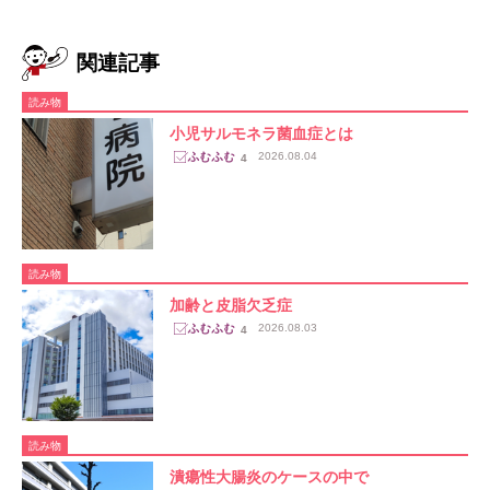
関連記事
読み物
小児サルモネラ菌血症とは
2026.08.04
4
読み物
加齢と皮脂欠乏症
2026.08.03
4
読み物
潰瘍性大腸炎のケースの中で