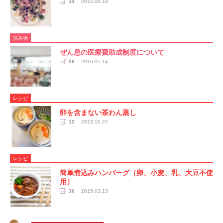
14
2015.06.19
読み物
ぜん息の医療費助成制度について
20
2016.07.14
レシピ
卵を含まない茶わん蒸し
12
2013.10.27
レシピ
簡単煮込みハンバーグ（卵、小麦、乳、大豆不使
用）
36
2015.03.13