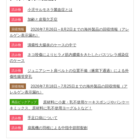
小児サルモネラ菌血症とは
読み物
加齢と皮脂欠乏症
読み物
2026年7月26日～8月2日までの海外製品の回収情報（アレ
回収情報
ルゲン表示漏れ）
潰瘍性大腸炎のケースの中で
読み物
ネコ咬傷によりヒラメ筋内膿瘍をきたしたパスツレラ感染症
読み物
のケース
ジュニアシート肩ベルトの位置不備（腋窩下通過）による外
読み物
傷性腸管穿孔
2026年7月18日～7月25日までの海外製品の回収情報（ア
回収情報
レルゲン表示漏れ）
原材料に小麦・乳不使用ケーキスポンジやパンケー
商品ピックアップ
キミックス、原材料に乳不使用ヨーグルトなど！
手足口病について
読み物
扇風機の羽根による中指中節部裂創
読み物