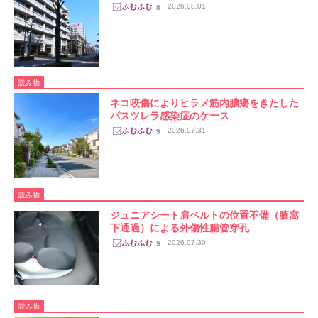
2026.08.01
8
読み物
ネコ咬傷によりヒラメ筋内膿瘍をきたした
パスツレラ感染症のケース
2026.07.31
9
読み物
ジュニアシート肩ベルトの位置不備（腋窩
下通過）による外傷性腸管穿孔
2026.07.30
9
読み物