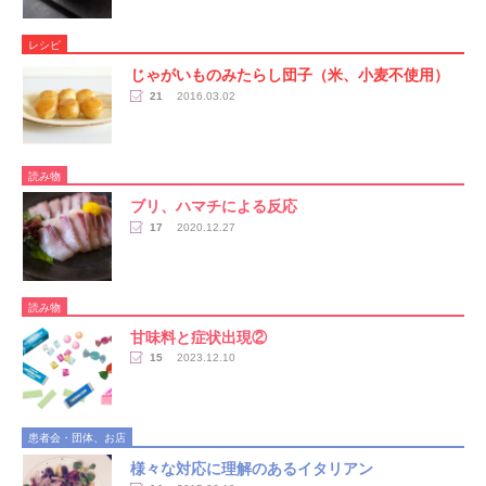
レシピ
じゃがいものみたらし団子（米、小麦不使用）
21
2016.03.02
読み物
ブリ、ハマチによる反応
17
2020.12.27
読み物
甘味料と症状出現②
15
2023.12.10
患者会・団体、お店
様々な対応に理解のあるイタリアン