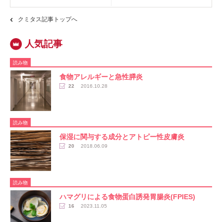
クミタス記事トップへ
読み物
食物アレルギーと急性膵炎
22
2016.10.28
読み物
保湿に関与する成分とアトピー性皮膚炎
20
2018.06.09
読み物
ハマグリによる食物蛋白誘発胃腸炎(FPIES)
16
2023.11.05