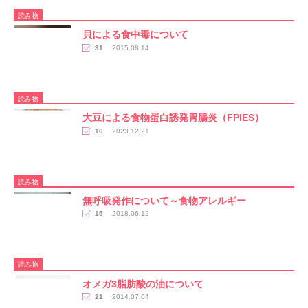
読み物
貝による食中毒について
31
2015.08.14
読み物
​大豆による食物蛋白誘発胃腸炎（FPIES）
16
2023.12.21
読み物
無呼吸発作について～食物アレルギー
15
2018.06.12
読み物
オメガ3脂肪酸の油について
21
2014.07.04