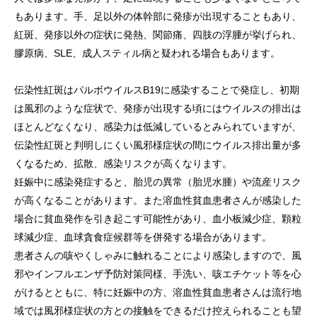
もあります。手、足以外の体幹部に発疹が出現することもあり、
紅斑、発疹以外の症状に発熱、関節痛、四肢の浮腫が挙げられ、
膠原病、SLE、成人スティル病と疑われる場合もあります。
伝染性紅斑はパルボウイルスB19に感染することで発症し、初期
は風邪のような症状で、発疹が出現する頃にはウイルスの排出は
ほとんどなくなり、感染力は低減しているとみられていますが、
伝染性紅斑と判明しにくい風邪様症状の間にウイルス排出量が多
くなるため、拡散、感染リスクが高くなります。
妊娠中に感染発症すると、胎児の異常（胎児水腫）や流産リスク
が高くなることがあります。また溶血性貧血患者さんが感染した
場合に貧血発作を引き起こす可能性があり、血小板減少症、顆粒
球減少症、血球貪食症候群等を併発する場合があります。
患者さんの咳やくしゃみに触れることにより感染しますので、風
邪やインフルエンザ予防対策同様、手洗い、咳エチケット等を心
がけるとともに、特に妊娠中の方、溶血性貧血患者さんは流行地
域では風邪様症状の方との接触をできるだけ控えられることも望