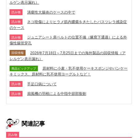
ルゲン表示漏れ）
潰瘍性大腸炎のケースの中で
読み物
ネコ咬傷によりヒラメ筋内膿瘍をきたしたパスツレラ感染症
読み物
のケース
ジュニアシート肩ベルトの位置不備（腋窩下通過）による外
読み物
傷性腸管穿孔
2026年7月18日～7月25日までの海外製品の回収情報（ア
回収情報
レルゲン表示漏れ）
原材料に小麦・乳不使用ケーキスポンジやパンケー
商品ピックアップ
キミックス、原材料に乳不使用ヨーグルトなど！
手足口病について
読み物
扇風機の羽根による中指中節部裂創
読み物
関連記事
読み物