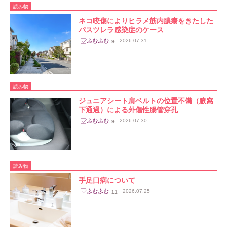
読み物
ネコ咬傷によりヒラメ筋内膿瘍をきたした
パスツレラ感染症のケース
2026.07.31
9
読み物
ジュニアシート肩ベルトの位置不備（腋窩
下通過）による外傷性腸管穿孔
2026.07.30
9
読み物
手足口病について
2026.07.25
11