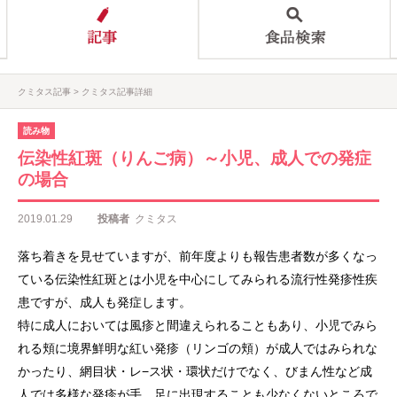
クミタス記事
クミタス記事詳細
読み物
伝染性紅斑（りんご病）～小児、成人での発症
の場合
2019.01.29
投稿者
クミタス
落ち着きを見せていますが、前年度よりも報告患者数が多くなっ
ている伝染性紅斑とは小児を中心にしてみられる流行性発疹性疾
患ですが、成人も発症します。
特に成人においては風疹と間違えられることもあり、小児でみら
れる頬に境界鮮明な紅い発疹（リンゴの頬）が成人ではみられな
かったり、網目状・レ−ス状・環状だけでなく、びまん性など成
人では多様な発疹が手、足に出現することも少なくないところで