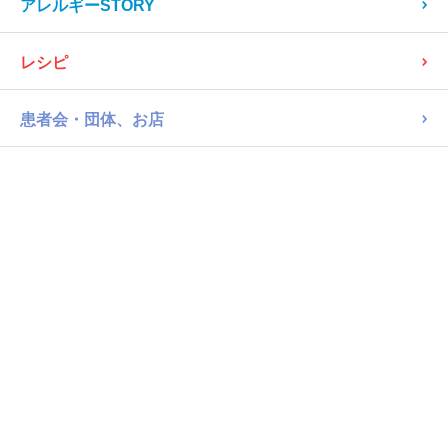
アレルギーSTORY
レシピ
患者会・団体、お店
病院
洋菓子・焼菓子
ビスケット
ギンビス たべっ子どうぶつ バター味 63g
330Kcal/1箱63g当たり
66044