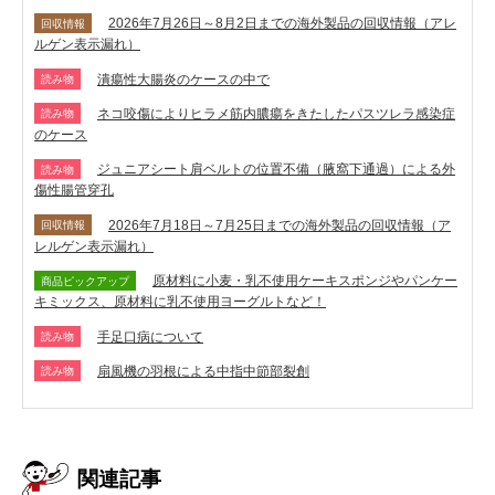
2026年7月26日～8月2日までの海外製品の回収情報（アレ
回収情報
ルゲン表示漏れ）
潰瘍性大腸炎のケースの中で
読み物
ネコ咬傷によりヒラメ筋内膿瘍をきたしたパスツレラ感染症
読み物
のケース
ジュニアシート肩ベルトの位置不備（腋窩下通過）による外
読み物
傷性腸管穿孔
2026年7月18日～7月25日までの海外製品の回収情報（ア
回収情報
レルゲン表示漏れ）
原材料に小麦・乳不使用ケーキスポンジやパンケー
商品ピックアップ
キミックス、原材料に乳不使用ヨーグルトなど！
手足口病について
読み物
扇風機の羽根による中指中節部裂創
読み物
関連記事