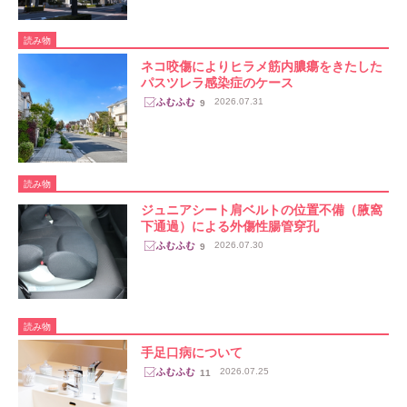
読み物
ネコ咬傷によりヒラメ筋内膿瘍をきたした
パスツレラ感染症のケース
2026.07.31
9
読み物
ジュニアシート肩ベルトの位置不備（腋窩
下通過）による外傷性腸管穿孔
2026.07.30
9
読み物
手足口病について
2026.07.25
11