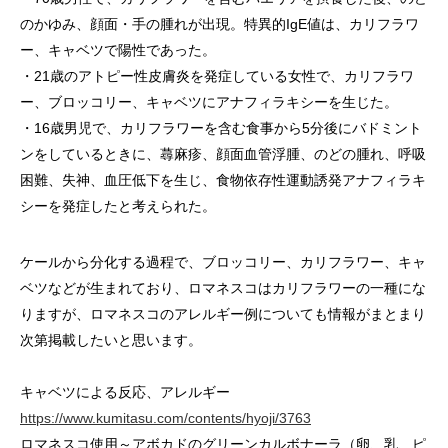
のかゆみ、顔面・手の腫れが出現。特異的IgE値は、カリフラワ
ー、キャベツで陽性であった。
・21歳のアトピー性皮膚炎を発症している女性で、カリフラワ
ー、ブロッコリー、キャベツにアナフィラキシーを生じた。
・16歳男児で、カリフラワーを含む食事から5分後にバドミント
ンをしているときに、蕁麻疹、顔面血管浮腫、のどの腫れ、呼吸
困難、失神、血圧低下を生じ、食物依存性運動誘発アナフィラキ
シーを発症したと考えられた。
ケールから分化する過程で、ブロッコリー、カリフラワー、キャ
ベツなどが生まれており、ロマネスコはカリフラワーの一種にな
りますが、ロマネスコのアレルギー例についても情報がまとまり
次第掲載したいと思います。
キャベツによる反応、アレルギー
https://www.kumitasu.com/contents/hyoji/3763
ロマネスコ使用～アボカドのグリーンカルボナーラ（卵、乳、ピ