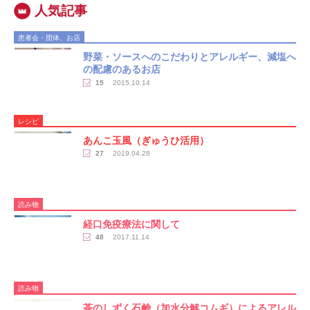
患者会・団体、お店
野菜・ソースへのこだわりとアレルギー、減塩へ
の配慮のあるお店
15
2015.10.14
レシピ
あんこ玉風（ぎゅうひ活用）
27
2019.04.28
読み物
経口免疫療法に関して
48
2017.11.14
読み物
茶のしずく石鹸（加水分解コムギ）によるアレル